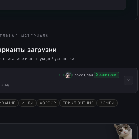
ЕЛЬНЫЕ МАТЕРИАЛЫ
арианты загрузки
с описанием и инструкцией установки
Плохо Спал
Хранитель
ОТ
назад
ИВАНИЕ
ИНДИ
ХОРРОР
ПРИКЛЮЧЕНИЯ
ЗОМБИ
026
ОДИНОЧНАЯ
ОЧЕНЬ ПОЛОЖИТЕЛЬНЫЕ
ФАНТАСТИКА
ФЭНТЕЗИ
ЖЕСТОКОСТЬ
МРАЧНАЯ
ПРОЦЕДУРНАЯ ГЕНЕРАЦИЯ
БОЙ
РЕИГРАБЕЛЬНОСТЬ
ЕМОНЫ
СВЕРХЪЕСТЕСТВЕННОЕ
BOOMER SHOOTER