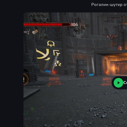
Рогалик-шутер от
С