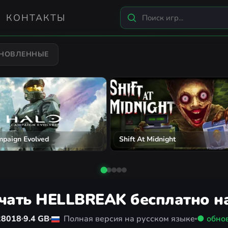
КОНТАКТЫ
БНОВЛЕННЫЕ
n's Creed Black Flag Resynced
City Car Driving 2.0
чать HELLBREAK бесплатно н
28018
9.4 GB
Полная версия на русском языке
● обно