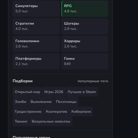
Симуляторы
RPG
5,0 тыс.
4,6 тыс.
Стратегии
Шутеры
4,0 тыс.
2,8 тыс.
Головоломки
Хорроры
2,6 тыс.
2,6 тыс.
Платформеры
Гонки
2,1 тыс.
849
Подборки
популярные теги
Открытый мир
Игры 2026
Лучшие в Steam
Зомби
Выживание
Песочницы
Градостроение
Кооператив
Киберпанк
Тюнинг
Визуальные новеллы
Популярные серии