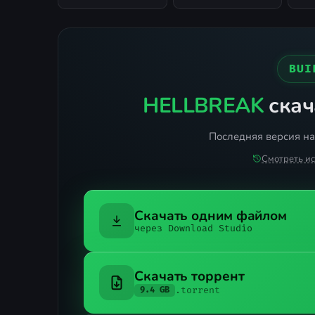
BUI
HELLBREAK
скач
Последняя версия на 
Смотреть и
Скачать одним файлом
через Download Studio
Скачать торрент
.torrent
9.4 GB