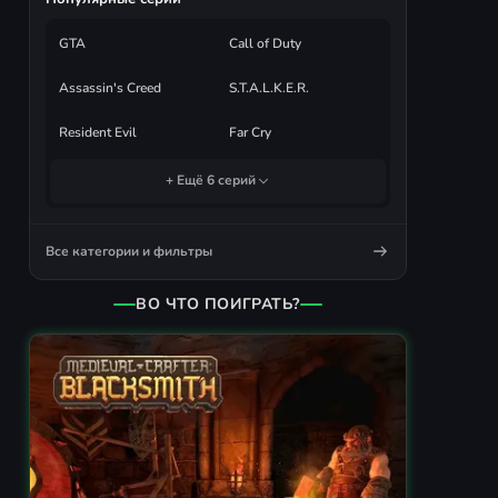
GTA
Call of Duty
Assassin's Creed
S.T.A.L.K.E.R.
Resident Evil
Far Cry
+ Ещё 6 серий
Все категории и фильтры
ВО ЧТО ПОИГРАТЬ?