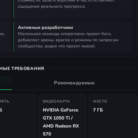
сложности, забеги короткие и часто оставляют
ощущение реального прогресса.
Активные разработчики
маленькая команда оперативно правит баги,
добавляет арены, врагов и режимы по запросам
сообщества, видно что проект живой.
НЫЕ ТРЕБОВАНИЯ
Рекомендуемые
МЯТЬ
ВИДЕОКАРТА
МЕСТО
Б
NVIDIA GeForce
7 ГБ
GTX 1050 Ti /
AMD Radeon RX
570