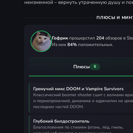
неизменной – вернуть утраченную душу и пок
ПЛЮСЫ И МИН
Гофрик
прошерстил
204
обзоров в St
Из них
84%
положительных.
Плюсы
6
Гремучий микс DOOM и Vampire Survivors
классический boomer shooter сшит с волнами врагов
и пермапрокачкой, динамика и адреналин на уро
последних частей DOOM.
Глубокий билдостроитель
благословения по стихиям (огонь, лёд, гниль,