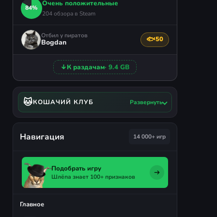
Очень положительные
84%
204 обзора в Steam
Отбил у пиратов
🐟
50
Поблагодарить автор
Bogdan
↓
К раздачам
· 9.4 GB
🐱
КОШАЧИЙ КЛУБ
Развернуть
Навигация
14 000+ игр
Подобрать игру
Шлёпа знает 100+ признаков
Главное