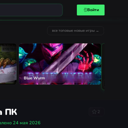
Войти
все топовые новые игры →
MECCHA CHAMELEON
Solarpun
а ПК
2
влено
24 мая 2026