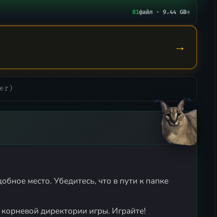
81
файл · 9.44 GB
→
→
er)
обное место. Убедитесь, что в пути к папке
 корневой директории игры. Играйте!