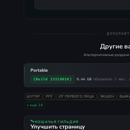
ДОПОЛНИТ
Другие в
Альтернативные раздачи 
Portable
(Build 23328018)
·
9.44 GB
·
обновлено 3 мес. 
ШУТЕР
РПГ
ОТ ПЕРВОГО ЛИЦА
ЭКШЕН
ВЫЖ
РОГАЛИК
СЛЭШЕР
ХОРРОР НА ВЫЖИВАНИЕ
2
+ ещё 24
РАННИЙ ДОСТУП
АТМОСФЕРНАЯ
3D
НАУЧНАЯ 
ТАКТИКА
ТЁМНОЕ ФЭНТЕЗИ
СТИЛИЗОВАННАЯ
🐾
КОШАЧЬЯ ГИЛЬДИЯ
ОДНА ЖИЗНЬ
ДИНАМИЧНАЯ
АРЕНА-ШУТЕР
Д
Улучшить страницу