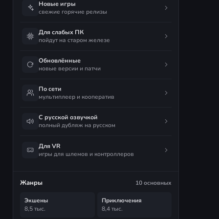
Новые игры
свежие горячие релизы
Для слабых ПК
пойдут на старом железе
Обновлённые
новые версии и патчи
По сети
мультиплеер и кооператив
С русской озвучкой
полный дубляж на русском
Для VR
игры для шлемов и контроллеров
Жанры
10 основных
Экшены
Приключения
8,5 тыс.
8,4 тыс.