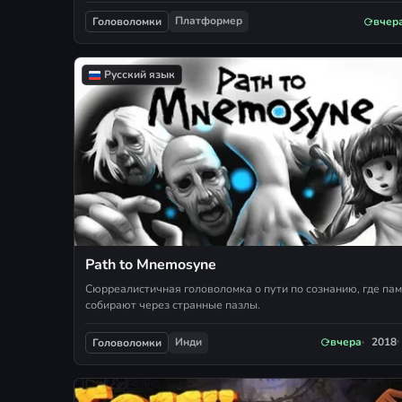
Платформер
вчер
Головоломки
Русский язык
Path to Mnemosyne
Сюрреалистичная головоломка о пути по сознанию, где па
собирают через странные пазлы.
Инди
вчера
2018
Головоломки