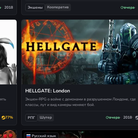
Кооператив
а
2018
вчера
Экшены
HELLGATE: London
мять
Экшен-RPG о войне с демонами в разрушенном Лондоне, где
классы, лут и вид камеры меняют бой.
Шутер
77%
вчера
2018
РПГ
Русский язык