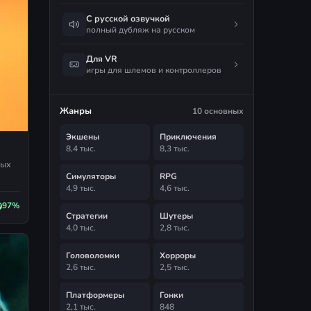
С русской озвучкой
полный дубляж на русском
Для VR
игры для шлемов и контроллеров
Жанры
10 основных
Экшены
Приключения
8,4 тыс.
8,3 тыс.
ных
Симуляторы
RPG
4,9 тыс.
4,6 тыс.
97%
Стратегии
Шутеры
4,0 тыс.
2,8 тыс.
Головоломки
Хорроры
2,6 тыс.
2,5 тыс.
Платформеры
Гонки
2,1 тыс.
848