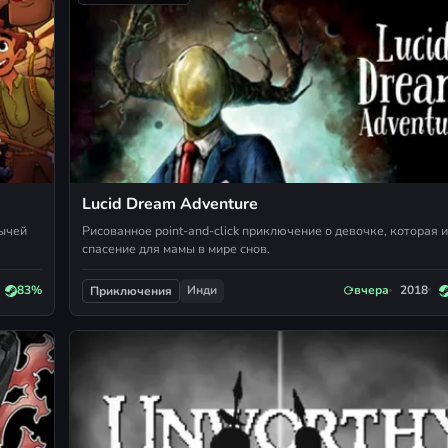
Lucid Dream Adventure
бычей
Рисованное point-and-click приключение о девочке, которая 
спасение для мамы в мире снов.
Инди
83%
вчера
2018
Приключения