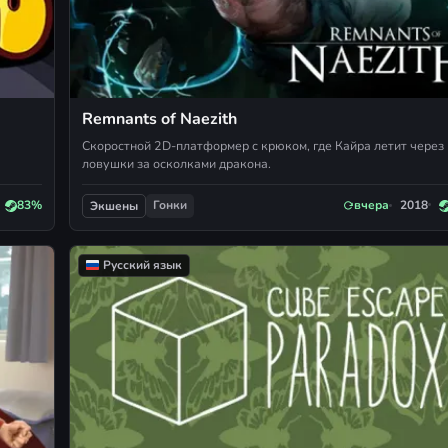
Remnants of Naezith
Скоростной 2D-платформер с крюком, где Кайра летит через
ловушки за осколками дракона.
Гонки
83%
вчера
2018
Экшены
Русский язык