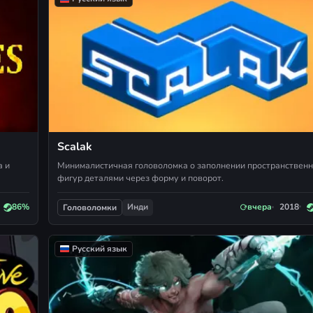
Scalak
а и
Минималистичная головоломка о заполнении пространствен
фигур деталями через форму и поворот.
Инди
86%
вчера
2018
Головоломки
Русский язык