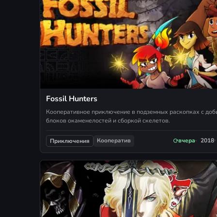
Fossil Hunters
Кооперативное приключение в подземных раскопках с до
блоков окаменелостей и сборкой скелетов.
Кооператив
вчера
2018
Приключения