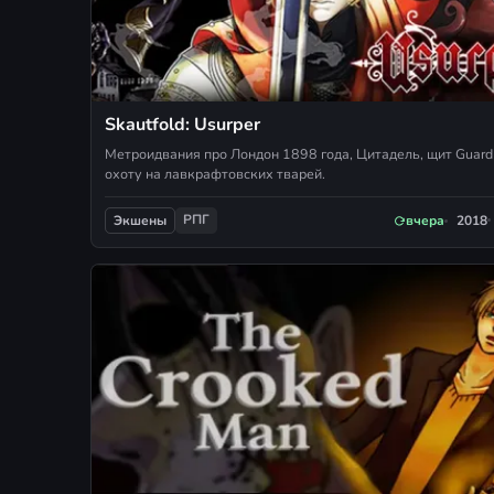
Skautfold: Usurper
Метроидвания про Лондон 1898 года, Цитадель, щит Guard
охоту на лавкрафтовских тварей.
РПГ
вчера
2018
Экшены