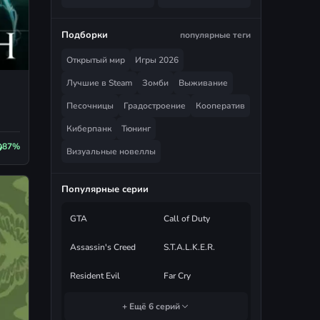
Подборки
популярные теги
Открытый мир
Игры 2026
Лучшие в Steam
Зомби
Выживание
Песочницы
Градостроение
Кооператив
Киберпанк
Тюнинг
87%
Визуальные новеллы
Популярные серии
GTA
Call of Duty
Assassin's Creed
S.T.A.L.K.E.R.
Resident Evil
Far Cry
+ Ещё 6 серий