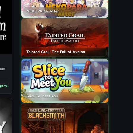
NEKOPARA After
Tainted Grail: The Fall of Avalon
ищет
82%
Slice To Meet You