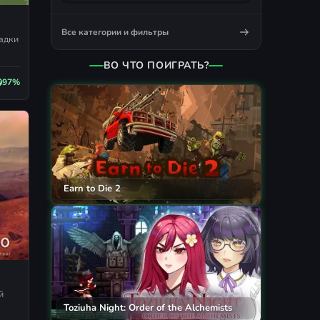
Все категории и фильтры
гадки
ВО ЧТО ПОИГРАТЬ?
97%
Earn to Die 2
й
Toziuha Night: Order of the Alchemists