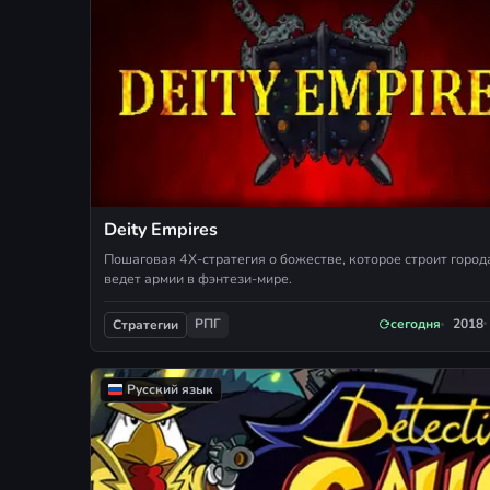
Deity Empires
Пошаговая 4X-стратегия о божестве, которое строит город
ведет армии в фэнтези-мире.
РПГ
сегодня
2018
Стратегии
Русский язык