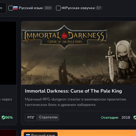
am
Русский язык
369
Русская озвучка
87
Immortal Darkness: Curse of The Pale King
я через
Мрачный RPG-dungeon crawler о вампирском проклятии,
тактических боях и древнем лабиринте.
Стратегии
96%
сегодня
2018
РПГ
Русский язык