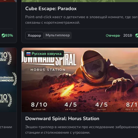
Cube Escape: Paradox
Point-and-click квест о детективе в зловещей комнате, где за
связаны с короткометражкой.
Мультиплеер
93%
вчера
2018
Хоррор
Русская озвучка
Downward Spiral: Horus Station
стании
Экшен-триллер в невесомости про исследование заброшенно
станции и столкновения с угрозами.