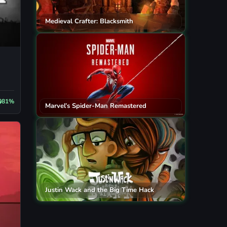
Medieval Crafter: Blacksmith
81%
Marvel’s Spider-Man Remastered
Justin Wack and the Big Time Hack