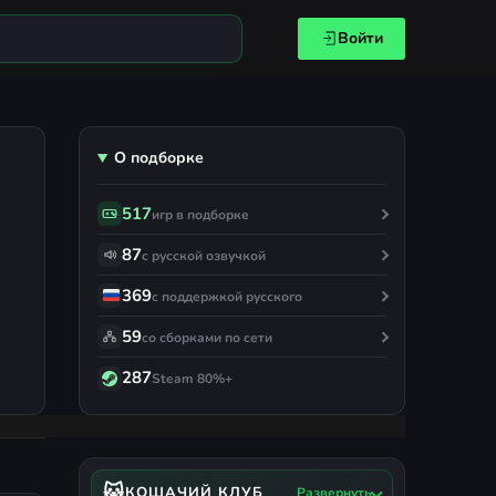
Войти
О подборке
517
игр в подборке
87
с русской озвучкой
369
с поддержкой русского
59
со сборками по сети
287
Steam 80%+
🐱
КОШАЧИЙ КЛУБ
Развернуть