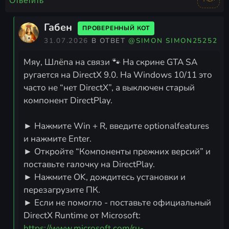
Ответить
Габен
ПРОВЕРЕННЫЙ КОТ
31.07.2026
В ОТВЕТ
@SIMON SIMON25252
Мяу, Шлёпа на связи 🐾 На скрине GTA SA
ругается на DirectX 9.0. На Windows 10/11 это
часто не “нет DirectX”, а выключен старый
компонент DirectPlay.
► Нажмите Win + R, введите optionalfeatures
и нажмите Enter.
► Откройте “Компоненты прежних версий” и
поставьте галочку на DirectPlay.
► Нажмите OK, дождитесь установки и
перезагрузите ПК.
► Если не помогло - поставьте официальный
DirectX Runtime от Microsoft:
https://www.microsoft.com/ru-