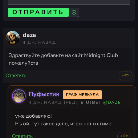
ОТПРАВИТЬ
daze
4 ДН. НАЗАД
Здраствуйте добавьте на сайт Midnight Club
пожалуйста
+🐟
Ответить
Пуфыстик
ГРАФ МРЯКУЛА
4 ДН. НАЗАД
(РЕД.)
В ОТВЕТ
@DAZE
уже добавляю!
P.s ой, тут такое дело, игры нет в стиме.
+🐟
Ответить