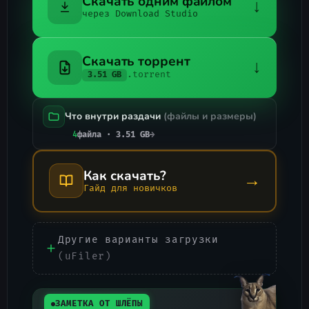
Скачать одним файлом
↓
через Download Studio
Скачать торрент
↓
.torrent
3.51 GB
Что внутри раздачи
(файлы и размеры)
4
файла · 3.51 GB
→
Как скачать?
→
Гайд для новичков
Другие варианты загрузки
(uFiler)
ЗАМЕТКА ОТ ШЛЁПЫ