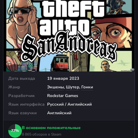
Дата выхода
19 января 2023
Жанр
Экшены
,
Шутер
,
Гонки
Разработчик
Rockstar Games
Язык интерфейса
Русский / Английский
Язык озвучки
Английский
В основном положительные
77%
8 865 обзоров в Steam