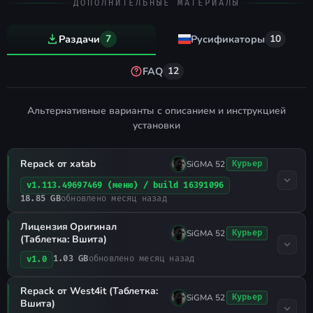
Добавлен модуль
и
ДОПОЛНИТЕЛЬНЫЕ МАТЕРИАЛЫ
CLEO 4.1.1.30f
мод
.
Hot Coffee 2.1
Раздачи
7
Русификаторы
10
Включены 100 cleo-модов, а также
трейнеры и утилиты.
FAQ
12
Добавлен удобный лаунчер и игра
отучена от диска.
Альтернативные варианты с описанием и инструкцией
установки
Перерисована иконка игры,
добавлена одна новая.
Repack от xatab
SiGMA 52
Курьер
Устранение багов
v1.113.49697469 (меню) / build 16391096
18.85 GB
обновлено месяц назад
Если возникают проблемы с
мышью, убедитесь, что антивирус/
Лицензия Оригинал
SiGMA 52
Курьер
(Таблетка: Вшита)
файрвол не блокирует
1.03 GB
обновлено месяц назад
v1.0
исполняемый файл игры, или
попробуйте запускать её в режиме
Repack от West4it (Таблетка:
SiGMA 52
Курьер
Вшита)
совместимости с Windows 98/ME.