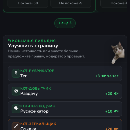
ЖЕСТОКОСТЬ
КАСТОМИЗАЦИЯ
ОТЛИЧНЫЙ САУНДТРЕК
91%
Похоже ·
50
Не похоже ·
5
Похоже ·
8
СОВПАДЕНИЕ
НЕСКОЛЬКО КОНЦОВОК
КЛАССИКА
РЕИГРАБЕЛЬНОСТЬ
КРИМИНАЛ
ОЛДСКУЛ
МОДДИНГ
ДИНАМИЧНАЯ
ЧЁРНЫЙ ЮМОР
90-Е
ЛИНЕЙНАЯ
ТРАНСПОРТ
КРОВЬ
+ еще 5
АМЕРИКА
ОГРАБЛЕНИЕ
ПРИКЛЮЧЕНЧЕСКИЙ БОЕВИК
РУССКИЙ ЯЗЫК
LOW POLY
ПОДДЕРЖКА ГЕЙМПАДА
🐾
КОШАЧЬЯ ГИЛЬДИЯ
Улучшить страницу
Нашли неточность или знаете больше -
предложите правку, модератор проверит.
КОТ-РУБРИКАТОР
🔖
Тег
+3 🐟 за тег
КОТ-ДОБЫТЧИК
💿
Раздачу
+20 🐟
КОТ-ПЕРЕВОДЧИК
🗣
Русификатор
+10 🐟
КОТ-ЗЕРКАЛЬЩИК
🔗
Ссылки
+20 🐟