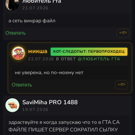
любитель гта
21.07.2026
а сеть винрар файл
+🐟
Ответить
микша
КОТ-СЛЕДОПЫТ: ПЕРВОПРОХОДЕЦ
22.07.2026
В ОТВЕТ
@ЛЮБИТЕЛЬ ГТА
не уверена, но по-моему нет
+🐟
Ответить
SaviMiha PRO 1488
19.07.2026
здраствуйте я когда запускаю что то в ГТА СА
ФАЙЛЕ ПИШЕТ СЕРВЕР СОКРАТИЛ СЫЛКУ