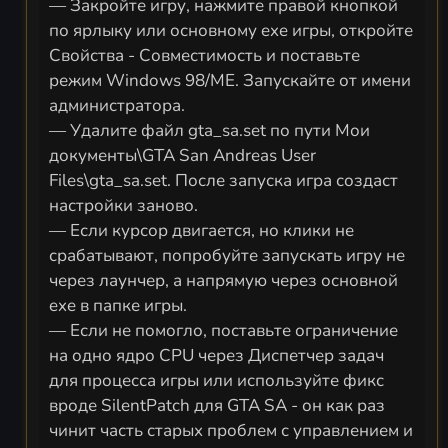
— Закройте игру, нажмите правой кнопкой
по ярлыку или основному exe игры, откройте
Свойства - Совместимость и поставьте
режим Windows 98/ME. Запускайте от имени
администратора.
— Удалите файл gta_sa.set по пути Мои
документы\GTA San Andreas User
Files\gta_sa.set. После запуска игра создаст
настройки заново.
— Если курсор двигается, но клики не
срабатывают, попробуйте запускать игру не
через лаунчер, а напрямую через основной
exe в папке игры.
— Если не помогло, поставьте ограничение
на одно ядро CPU через Диспетчер задач
для процесса игры или используйте фикс
вроде SilentPatch для GTA SA - он как раз
чинит часть старых проблем с управлением и