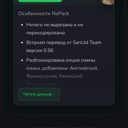
Особенности RePack
Ничего не вырезано и не
перекодировано.
Встроен перевод от SanLtd Team
версии 0.56.
Разблокирована опция смены
языка, добавлены: Английский,
Французский, Немецкий,
Итальянский.
Используются img-архивы из
Читать дальше ↓
Европейской лицензии.
Встроен мультиплеер
и
SA-MP 0.3e
.
MTA 1.3.1