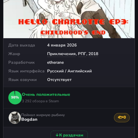
Дата выхода
4 января 2026
Жанр
Приключения
,
РПГ
,
2018
Разработчик
etherane
Язык интерфейса
Русский / Английский
Язык озвучки
Отсутствует
Очень положительные
98%
3 292 обзора в Steam
Поймал жирную рыбину
🐟
0
Поблагода
Bogdan
↓
К раздачам