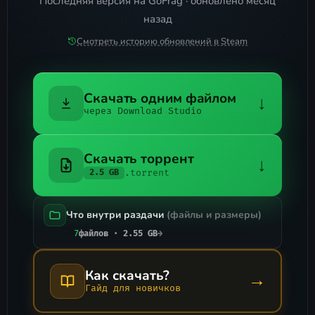
Последняя версия на GoFrag · обновлено месяц
назад
Смотреть историю обновлений в Steam
Скачать одним файлом
↓
через Download Studio
Скачать торрент
↓
.torrent
2.5 GB
Что внутри раздачи
(файлы и размеры)
7
файлов · 2.55 GB
→
Как скачать?
→
Гайд для новичков