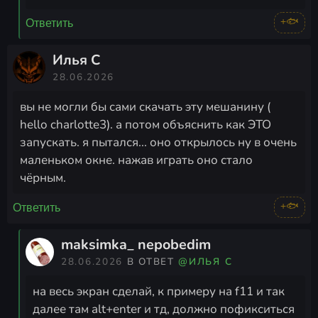
+🐟
Ответить
Илья С
28.06.2026
вы не могли бы сами скачать эту мешанину (
hello charlotte3). а потом объяснить как ЭТО
запускать. я пытался... оно открылось ну в очень
маленьком окне. нажав играть оно стало
чёрным.
+🐟
Ответить
maksimka_ nepobedim
28.06.2026
В ОТВЕТ
@ИЛЬЯ С
на весь экран сделай, к примеру на f11 и так
далее там alt+enter и тд, должно пофикситься