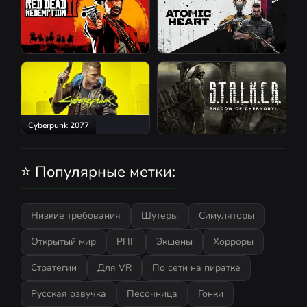
Red Dead Redemption 2
Atomic Heart
Cyberpunk 2077
S.T.A.L.K.E.R.: Shadow of
Chernobyl
⭐ Популярные метки:
Низкие требования
Шутеры
Симуляторы
Открытый мир
РПГ
Экшены
Хорроры
Стратегии
Для VR
По сети на пиратке
Русская озвучка
Песочница
Гонки