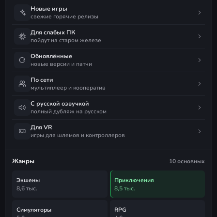
Новые игры
свежие горячие релизы
Для слабых ПК
пойдут на старом железе
Обновлённые
новые версии и патчи
По сети
мультиплеер и кооператив
С русской озвучкой
полный дубляж на русском
Для VR
игры для шлемов и контроллеров
Жанры
10 основных
Экшены
Приключения
8,6 тыс.
8,5 тыс.
Симуляторы
RPG