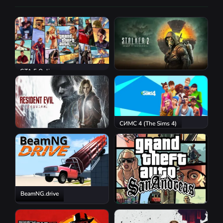
GTA 5 Online
S.T.A.L.K.E.R. 2: Heart of
Chornobyl
СИМС 4 (The Sims 4)
Resident Evil Requiem
BeamNG.drive
GTA San Andreas