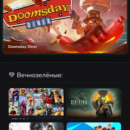
Doomsday Diner
💚 Вечнозелёные:
GTA 5 Online
S.T.A.L.K.E.R. 2: Heart of
Chornobyl