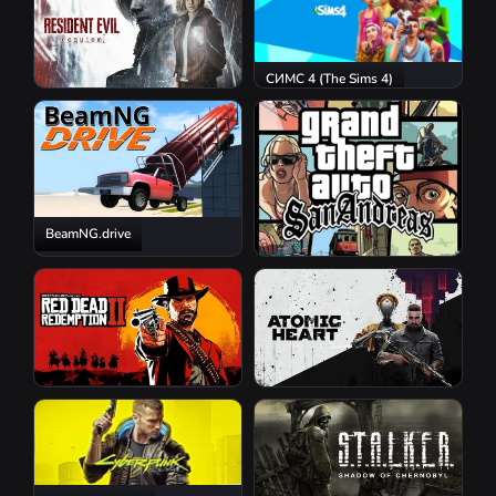
СИМС 4 (The Sims 4)
Resident Evil Requiem
BeamNG.drive
GTA San Andreas
Red Dead Redemption 2
Atomic Heart