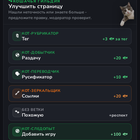
🐾
КОШАЧЬЯ ГИЛЬДИЯ
Улучшить страницу
СТРОИТЕЛЬСТВО
МЕНЕДЖМЕНТ
РАССЛАБЛЯЮЩАЯ
Нашли неточность или знаете больше -
ЭКОНОМИКА
УПРАВЛЕНИЕ РЕСУРСАМИ
предложите правку, модератор проверит.
АВТОМАТИЗАЦИЯ
РАЗРУШЕНИЕ
IDLER
КОТ-РУБРИКАТОР
🔖
Тег
+3 🐟 за тег
КОТ-ДОБЫТЧИК
💿
Раздачу
+20 🐟
КОТ-ПЕРЕВОДЧИК
🗣
Русификатор
+10 🐟
КОТ-ЗЕРКАЛЬЩИК
🔗
Ссылки
+20 🐟
БЕЗ ВЕТКИ
🐾
Похожую
+респект
КОТ-СЛЕДОПЫТ
🧭
Добавить игру
+100 🐟