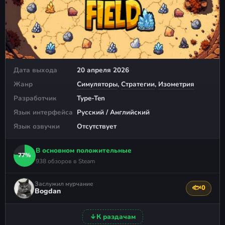
Дата выхода
20 апреля 2026
Жанр
Симуляторы
,
Стратегии
,
Изометрия
Разработчик
Type-Ten
Язык интерфейса
Русский / Английский
Язык озвучки
Отсутствует
В основном положительные
77%
938 обзоров в Steam
Заслужил мурчание
🐟
0
Поблагода
Bogdan
↓
К раздачам