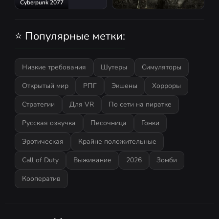
Cyberpunk 2077
S.T.A.L.K.E.R.: Shadow of
Chernobyl
⭐ Популярные метки:
Низкие требования
Шутеры
Симуляторы
Открытый мир
РПГ
Экшены
Хорроры
Стратегии
Для VR
По сети на пиратке
Русская озвучка
Песочница
Гонки
Эротическая
Крайне положительные
Call of Duty
Выживание
2026
Зомби
Кооператив