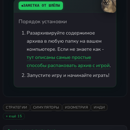
ЗАМЕТКА ОТ ШЛЁПЫ
Порядок установки
Разархивируйте содержимое
архива в любую папку на вашем
компьютере. Если не знаете как -
тут описаны самые простые
способы распаковать архив с игрой
.
Запустите игру и начинайте играть!
СТРАТЕГИИ
СИМУЛЯТОРЫ
ИЗОМЕТРИЯ
ИНДИ
ПИКСЕЛЬНАЯ ГРАФИКА
НИЗКИЕ ТРЕБОВАНИЯ
+ ещё 15
КАЗУАЛЬНАЯ
ВИД СВЕРХУ
POINT AND CLICK
2026
ОДИНОЧНАЯ
В ОСНОВНОМ ПОЛОЖИТЕЛЬНЫЕ
2D