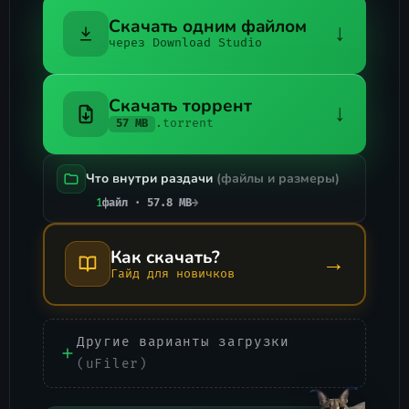
Скачать одним файлом
↓
через Download Studio
Скачать торрент
↓
.torrent
57 MB
Что внутри раздачи
(файлы и размеры)
1
файл · 57.8 MB
→
Как скачать?
→
Гайд для новичков
Другие варианты загрузки
(uFiler)