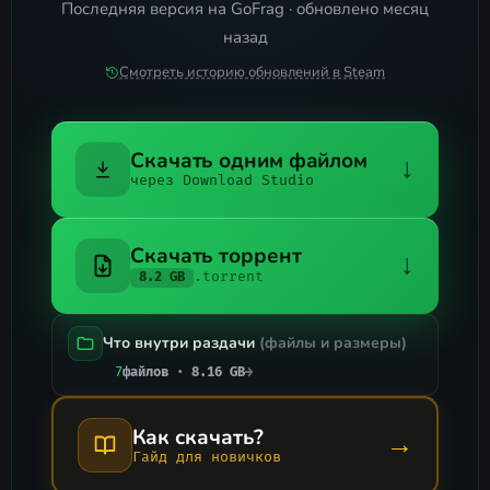
Последняя версия на GoFrag · обновлено месяц
назад
Смотреть историю обновлений в Steam
Скачать одним файлом
↓
через Download Studio
Скачать торрент
↓
.torrent
8.2 GB
Что внутри раздачи
(файлы и размеры)
7
файлов · 8.16 GB
→
Как скачать?
→
Гайд для новичков