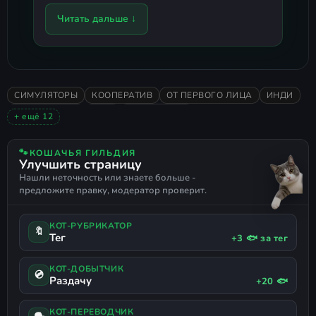
сократился с 11 до 8.2 Гб.
Читать дальше ↓
Установка занимает 6-17 минут в
зависимости от вашей системы.
После инсталляции игра займёт
СИМУЛЯТОРЫ
КООПЕРАТИВ
ОТ ПЕРВОГО ЛИЦА
ИНДИ
10.8 Гб.
КАЗУАЛЬНАЯ
2026
ОДИНОЧНАЯ
+ ещё 12
В репаке задействована библиотека
ОЧЕНЬ ПОЛОЖИТЕЛЬНЫЕ
АТМОСФЕРНАЯ
3D
XTool от Razor12911.
МЕНЕДЖМЕНТ
РЕАЛИСТИЧНАЯ
РАССЛАБЛЯЮЩАЯ
🐾
КОШАЧЬЯ ГИЛЬДИЯ
Улучшить страницу
ИММЕРСИВНЫЙ СИМ
ЭКОНОМИКА
Смена языка
Нашли неточность или знаете больше -
УПРАВЛЕНИЕ РЕСУРСАМИ
СИМУЛЯТОР ЖИЗНИ
предложите правку, модератор проверит.
ТОРГОВЛЯ
СИМУЛЯТОР РАБОТЫ
Язык переключается в настройках
игры.
КОТ-РУБРИКАТОР
🔖
Тег
+3 🐟 за тег
КОТ-ДОБЫТЧИК
💿
Раздачу
+20 🐟
КОТ-ПЕРЕВОДЧИК