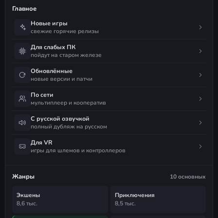
Главное
Новые игры
свежие горячие релизы
Для слабых ПК
пойдут на старом железе
Обновлённые
новые версии и патчи
По сети
мультиплеер и кооператив
С русской озвучкой
полный дубляж на русском
Для VR
игры для шлемов и контроллеров
Жанры
10 основных
Экшены
Приключения
8,6 тыс.
8,5 тыс.