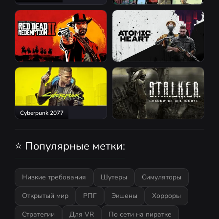
GTA San Andreas
Red Dead Redemption 2
Atomic Heart
Cyberpunk 2077
S.T.A.L.K.E.R.: Shadow of
Chernobyl
⭐ Популярные метки:
Низкие требования
Шутеры
Симуляторы
Открытый мир
РПГ
Экшены
Хорроры
Стратегии
Для VR
По сети на пиратке