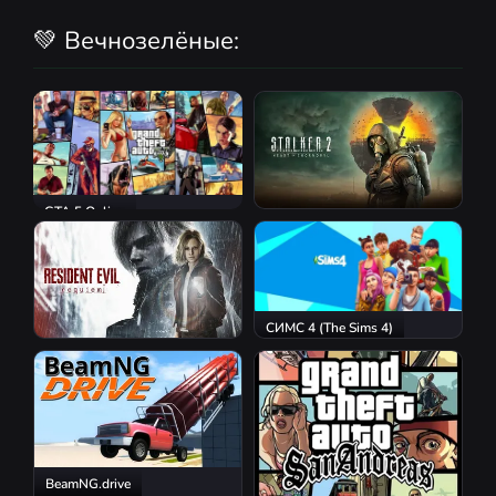
💚 Вечнозелёные:
GTA 5 Online
S.T.A.L.K.E.R. 2: Heart of
Chornobyl
СИМС 4 (The Sims 4)
Resident Evil Requiem
BeamNG.drive