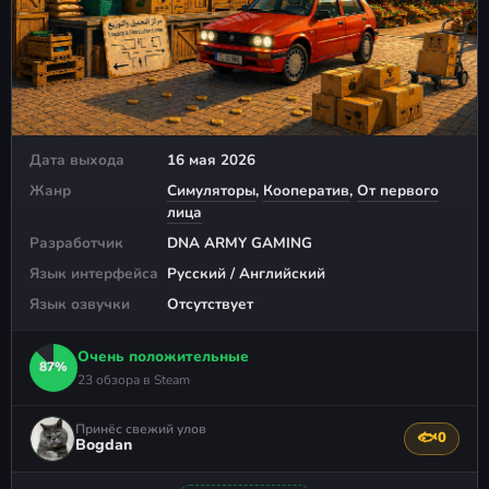
Дата выхода
16 мая 2026
Жанр
Симуляторы
,
Кооператив
,
От первого
лица
Разработчик
DNA ARMY GAMING
Язык интерфейса
Русский / Английский
Язык озвучки
Отсутствует
Очень положительные
87%
23 обзора в Steam
Принёс свежий улов
🐟
0
Поблагода
Bogdan