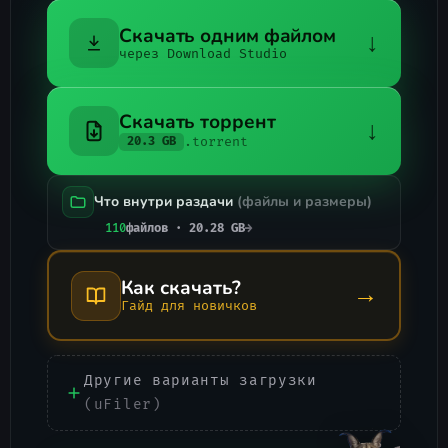
Скачать одним файлом
↓
через Download Studio
Скачать торрент
↓
.torrent
20.3 GB
Что внутри раздачи
(файлы и размеры)
110
файлов · 20.28 GB
→
Как скачать?
→
Гайд для новичков
Другие варианты загрузки
(uFiler)