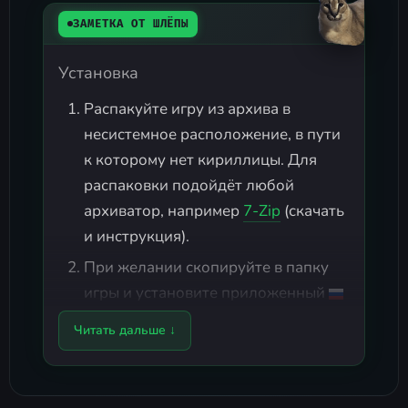
ЗАМЕТКА ОТ ШЛЁПЫ
Установка
Распакуйте игру из архива в
несистемное расположение, в пути
к которому нет кириллицы. Для
распаковки подойдёт любой
архиватор, например
7-Zip
(скачать
и инструкция).
При желании скопируйте в папку
игры и установите приложенный
русский перевод от clarkkent.
Читать дальше ↓
Запустите файл
.
Killer Bean.exe
Русификатор