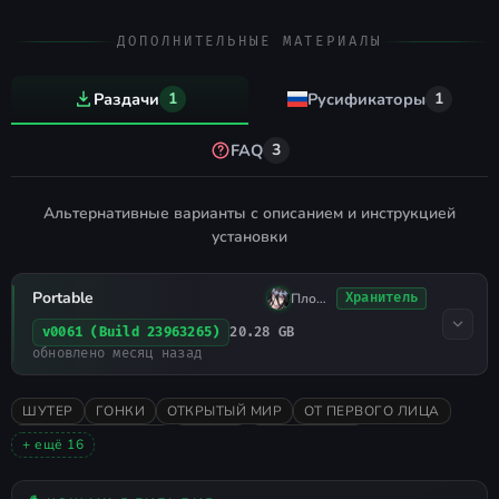
Авторы перевода: clarkkent,
ДОПОЛНИТЕЛЬНЫЕ МАТЕРИАЛЫ
машинный перевод.
Версия перевода: от 9.06.2026.
Раздачи
1
Русификаторы
1
Требуемая версия игры: любая
FAQ
3
[Steam].
Ссылки на скачивание:
Альтернативные варианты с описанием и инструкцией
krakenfiles.com
установки
wdfiles.ru
Portable
Плохо Спал
Хранитель
Установка русификатора
20.28 GB
v0061 (Build 23963265)
обновлено месяц назад
Поместите содержимое архива в
папку с игрой и запустите файл
ШУТЕР
ГОНКИ
ОТКРЫТЫЙ МИР
ОТ ПЕРВОГО ЛИЦА
. Для
Установить русификатор.exe
ОТ ТРЕТЬЕГО ЛИЦА
ЭКШЕН
ВЫЖИВАНИЕ
+ ещё 16
распаковки подойдёт любой
ПРИКЛЮЧЕНИЯ
ПЕСОЧНИЦА
РОГАЛИК
ПАРКУР
2026
архиватор, например
7-Zip
(скачать
СМЕШАННЫЕ
3D
СМЕШНАЯ
ЭКШЕН РОГАЛИК