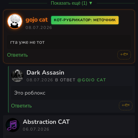
Показать ещё (1) ▼
gojo cat
КОТ-РУБРИКАТОР: МЕТОЧНИК
08.07.2026
гта уже не тот
+🐟
Ответить
Dark Assasin
08.07.2026
В ОТВЕТ
@GOJO CAT
Это роблокс
+🐟
Ответить
Abstraction CAT
06.07.2026