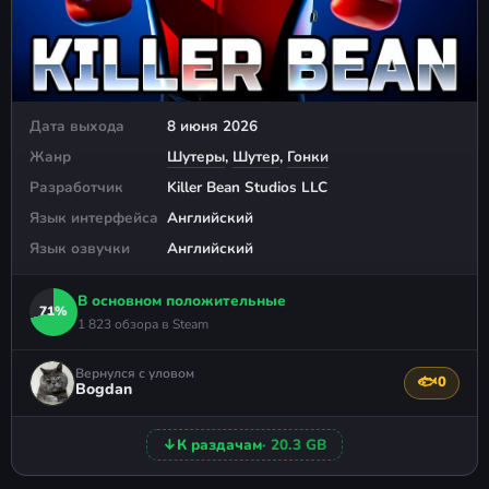
Дата выхода
8 июня 2026
Жанр
Шутеры
,
Шутер
,
Гонки
Разработчик
Killer Bean Studios LLC
Язык интерфейса
Английский
Язык озвучки
Английский
В основном положительные
71%
1 823 обзора в Steam
Вернулся с уловом
🐟
0
Поблагода
Bogdan
↓
К раздачам
· 20.3 GB