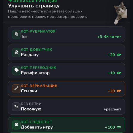
🐾
КОШАЧЬЯ ГИЛЬДИЯ
Улучшить страницу
и инструкция).
ЖЕСТОКОСТЬ
ПРОЦЕДУРНАЯ ГЕНЕРАЦИЯ
Нашли неточность или знаете больше -
ЭМОЦИОНАЛЬНАЯ
АРЕНА-ШУТЕР
БОЕВЫЕ ИСКУССТВА
предложите правку, модератор проверит.
БОЕВЫЕ ГОНКИ
ПОДДЕРЖКА ГЕЙМПАДА
КОТ-РУБРИКАТОР
🔖
Тег
+3 🐟 за тег
КОТ-ДОБЫТЧИК
💿
Раздачу
+20 🐟
КОТ-ПЕРЕВОДЧИК
🗣
Русификатор
+10 🐟
КОТ-ЗЕРКАЛЬЩИК
🔗
Ссылки
+20 🐟
БЕЗ ВЕТКИ
🐾
Похожую
+респект
КОТ-СЛЕДОПЫТ
🧭
Добавить игру
+100 🐟