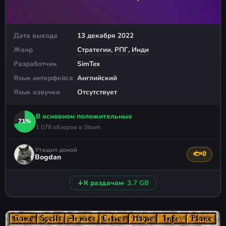
Дата выхода
13 декабря 2022
Жанр
Стратегии
,
РПГ
,
Инди
Разработчик
SimTex
Язык интерфейса
Английский
Язык озвучки
Отсутствует
В основном положительные
71%
1 078 обзоров в Steam
Утащил домой
🐟
0
Поблагода
Bogdan
↓
К раздачам
· 3.7 GB