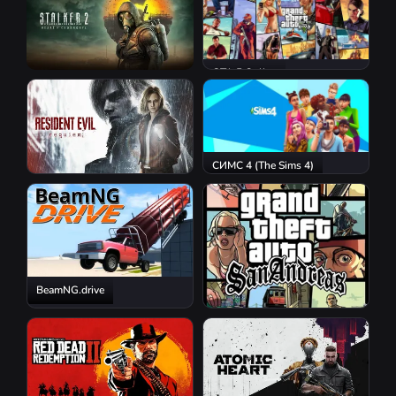
GTA 5 Online
S.T.A.L.K.E.R. 2: Heart of
Chornobyl
СИМС 4 (The Sims 4)
Resident Evil Requiem
BeamNG.drive
GTA San Andreas