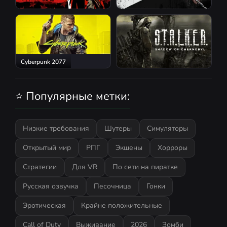
Red Dead Redemption 2
Atomic Heart
Cyberpunk 2077
S.T.A.L.K.E.R.: Shadow of
Chernobyl
⭐ Популярные метки:
Низкие требования
Шутеры
Симуляторы
Открытый мир
РПГ
Экшены
Хорроры
Стратегии
Для VR
По сети на пиратке
Русская озвучка
Песочница
Гонки
Эротическая
Крайне положительные
Call of Duty
Выживание
2026
Зомби