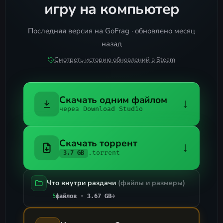
игру на компьютер
Последняя версия на GoFrag · обновлено месяц
назад
Смотреть историю обновлений в Steam
Скачать одним файлом
↓
через Download Studio
Скачать торрент
↓
.torrent
3.7 GB
Что внутри раздачи
(файлы и размеры)
5
файлов · 3.67 GB
→