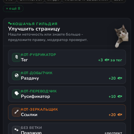
ПОШАГОВАЯ
ОДИНОЧНАЯ
+ ещё 8
В ОСНОВНОМ ПОЛОЖИТЕЛЬНЫЕ
3D
ФЭНТЕЗИ
ПОШАГОВАЯ ТАКТИКА
ТЁМНОЕ ФЭНТЕЗИ
🐾
КОШАЧЬЯ ГИЛЬДИЯ
Улучшить страницу
ТАКТИЧЕСКАЯ RPG
СТРАТЕГИЧЕСКАЯ RPG
4X
Нашли неточность или знаете больше -
предложите правку, модератор проверит.
КОТ-РУБРИКАТОР
🔖
Тег
+3 🐟 за тег
КОТ-ДОБЫТЧИК
💿
Раздачу
+20 🐟
КОТ-ПЕРЕВОДЧИК
🗣
Русификатор
+10 🐟
КОТ-ЗЕРКАЛЬЩИК
🔗
Ссылки
+20 🐟
БЕЗ ВЕТКИ
🐾
Похожую
+респект