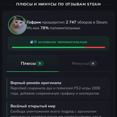
ПЛЮСЫ И МИНУСЫ ПО ОТЗЫВАМ STEAM
Гофрик
прошерстил
2 747
обзоров в Steam.
Из них
78%
положительных.
В основном положительные
Плюсы
Минусы
5
4
Верный ремейк оригинала
Reprobed сохранила дух и геймплей PS2-игры 2006
года, добавив современную графику и кооператив.
Весёлый открытый мир
свобода уничтожения всего подряд с арсеналом
пришельца остаётся таким же удовольствием, как в