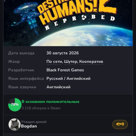
Дата выхода
30 августа 2026
Жанр
По сети
,
Шутер
,
Кооператив
Разработчик
Black Forest Games
Язык интерфейса
Русский / Английский
Язык озвучки
Английский
В основном положительные
78%
3 118 обзоров в Steam
Утащил домой
🐟
0
Поблагода
Bogdan