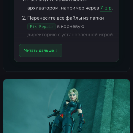
архиватором, например через
7-zip
.
Перенесите все файлы из папки
в корневую
Fix Repair
директорию с установленной игрой.
Если операционная система выдаст
Читать дальше ↓
предупреждение, обязательно
подтвердите замену существующих
файлов.
Запуск игры
Откройте клиент
Steam
и
авторизуйтесь под своим личным
аккаунтом.
Осуществите запуск игры с
помощью исполняемого файла