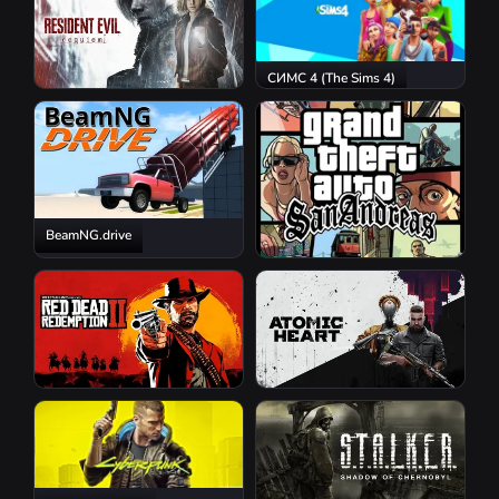
СИМС 4 (The Sims 4)
Resident Evil Requiem
BeamNG.drive
GTA San Andreas
Red Dead Redemption 2
Atomic Heart