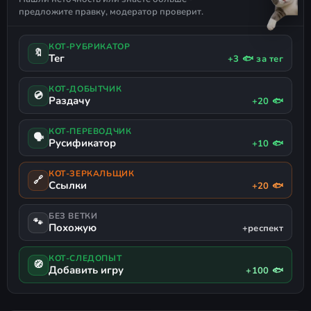
НАУЧНАЯ ФАНТАСТИКА
КОМЕДИЯ
ЧЁРНЫЙ ЮМОР
предложите правку, модератор проверит.
ПРИШЕЛЬЦЫ
РУССКИЙ ЯЗЫК
ПОДДЕРЖКА ГЕЙМПАДА
КОТ-РУБРИКАТОР
🔖
Тег
+3 🐟 за тег
КОТ-ДОБЫТЧИК
💿
Раздачу
+20 🐟
КОТ-ПЕРЕВОДЧИК
🗣
Русификатор
+10 🐟
КОТ-ЗЕРКАЛЬЩИК
🔗
Ссылки
+20 🐟
БЕЗ ВЕТКИ
🐾
Похожую
+респект
КОТ-СЛЕДОПЫТ
🧭
Добавить игру
+100 🐟