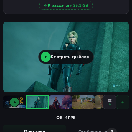
↓
К раздачам
· 35.1 GB
Смотреть трейлер
6
ОБ ИГРЕ
Описание
Особенности
5