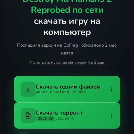
Reprobed по сети
скачать игру на
компьютер
Последняя версия на GoFrag · обновлено 2 мес.
назад
Смотреть историю обновлений в Steam
Скачать одним файлом
↓
через Download Studio
Скачать торрент
↓
.torrent
35.1 GB