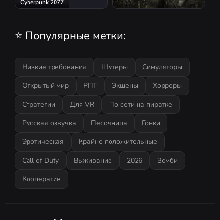
Cyberpunk 2077
S.T.A.L.K.E.R.: Shadow of
Chernobyl
⭐ Популярные метки:
Низкие требования
Шутеры
Симуляторы
Открытый мир
РПГ
Экшены
Хорроры
Стратегии
Для VR
По сети на пиратке
Русская озвучка
Песочница
Гонки
Эротическая
Крайне положительные
Call of Duty
Выживание
2026
Зомби
Кооператив