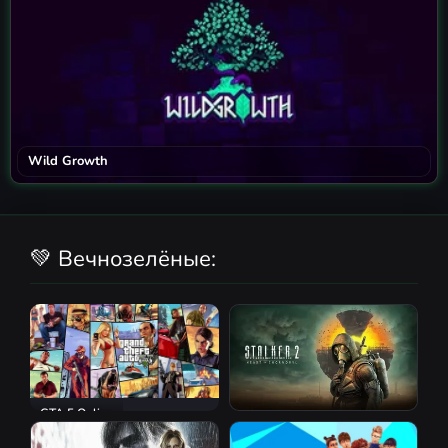
Wild Growth
💚 Вечнозелёные:
GTA 5 Online
S.T.A.L.K.E.R. 2: Heart of
Chornobyl