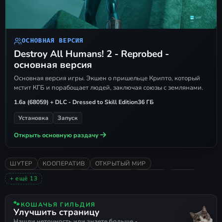
.
DH.exe
Как играть по сети
ОСНОВНАЯ ВЕРСИЯ
Создание сервера:
вызовите
Destroy All Humans! 2 - Reprobed -
внутриигровой оверлей
Steam
и
основная версия
отправьте приглашение своему
Основная версия игры. Экшен о пришельце Крипто, который
товарищу, используя функцию
мстит КГБ и порабощает людей, заключая союзы с землянами.
Steam Remote Play
.
1.6a (68059) + DLC - Dressed to Skill Edition
36 ГБ
Подключение:
просто примите
Установка
Запуск
входящее приглашение от друга и
Открыть основную раздачу
присоединяйтесь к сессии.
ШУТЕР
КООПЕРАТИВ
ОТКРЫТЫЙ МИР
ОТ ТРЕТЬЕГО ЛИЦА
МУЛЬТИПЛЕЕР
ЭКШЕН
СТЕЛС
+ ещё 13
ПРИКЛЮЧЕНИЯ
2022
ПО СЕТИ НА ПИРАТКЕ
ОДИНОЧНАЯ
В ОСНОВНОМ ПОЛОЖИТЕЛЬНЫЕ
🐾
КОШАЧЬЯ ГИЛЬДИЯ
Улучшить страницу
СПЛИТ СКРИН
ЭКШЕН-ПРИКЛЮЧЕНИЯ
Нашли неточность или знаете больше -