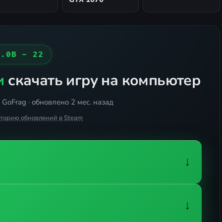
6.0B - 22
и
скачать игру на компьютер
GoFrag · обновлено 2 мес. назад
сторию обновлений в Steam
↓
↓