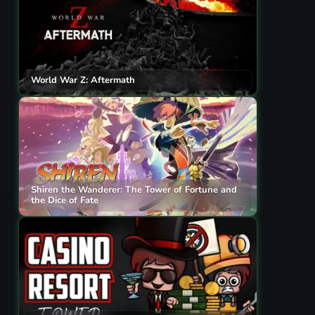
World War Z: Aftermath
Shiren the Wanderer: The Tower of Fortune and
the Dice of Fate