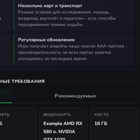
Несколько карт и транспорт
разные острова для исследования, лошадь,
з
вездеход, вертолёт и параплан - есть способы
передвижения помимо ходьбы.
Регулярные обновления
игра получает апдейты чаще многих AAA-тайтлов -
з
производительность на всех картах заметно
улучшилась за последнее время.
НЫЕ ТРЕБОВАНИЯ
Рекомендуемые
МЯТЬ
ВИДЕОКАРТА
МЕСТО
Б
Example AMD RX
18 ГБ
580 o. NVIDIA
GTX 1070