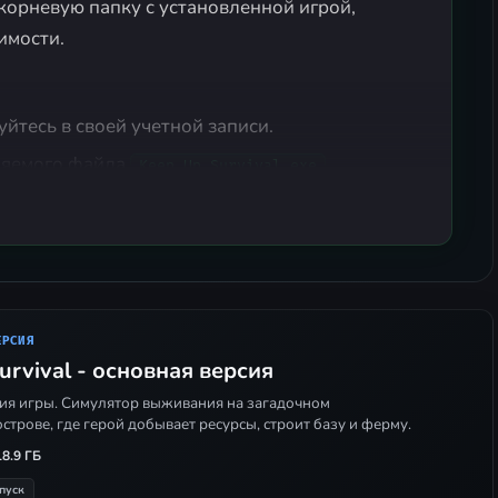
орневую папку с установленной игрой,
имости.
уйтесь в своей учетной записи.
няемого файла
.
Keep Up Survival.exe
ню выберите
Create Game (Survival)
или
ние через
Load Saved Game
. В настройках лобби
й режим, установив параметр
Singleplayer
на
и, нажмите
Ready
и пригласите товарищей через
ЕРСИЯ
rvival - основная версия
ия игры. Симулятор выживания на загадочном
одящее приглашение от вашего друга через
строве, где герой добывает ресурсы, строит базу и ферму.
18.9 ГБ
пуск