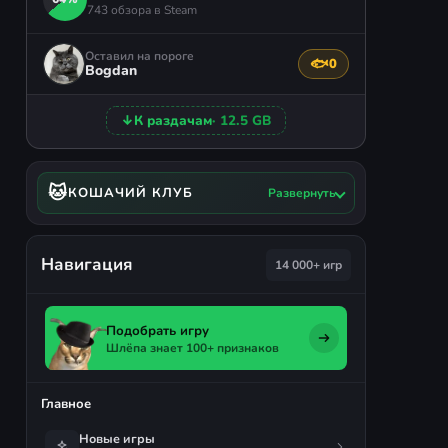
743 обзора в Steam
Оставил на пороге
🐟
0
Поблагодарить авто
Bogdan
↓
К раздачам
· 12.5 GB
🐱
КОШАЧИЙ КЛУБ
Развернуть
Навигация
14 000+ игр
Подобрать игру
Шлёпа знает 100+ признаков
Главное
Новые игры