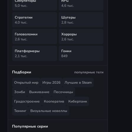
Симуляторы
RPG
5,0 тыс.
4,6 тыс.
Стратегии
Шутеры
4,0 тыс.
2,8 тыс.
Головоломки
Хорроры
2,6 тыс.
2,6 тыс.
Платформеры
Гонки
2,1 тыс.
849
Подборки
популярные теги
Открытый мир
Игры 2026
Лучшие в Steam
Зомби
Выживание
Песочницы
Градостроение
Кооператив
Киберпанк
Тюнинг
Визуальные новеллы
Популярные серии