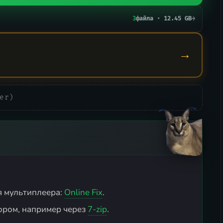
3
файла · 12.45 GB
→
→
er)
я мультиплеера:
Online Fix
.
ором, например через
7-zip
.