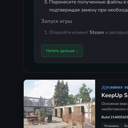
Перенесите полученные файлы в к
подтверждая замену при необход
Запуск игры
Откройте клиент
Steam
и авториз
Запустите игру с помощью испол
Читать дальше ↓
Как играть по сети
Создание сервера:
в главном ме
загрузите существующее сохране
обязательно отключите одиночны
No
. Задайте остальные настройк
ОСНОВНАЯ В
KeepUp Su
систему друзей
Steam
.
Основная верс
Подключение:
просто примите вх
необитаемом о
внутренний оверлей платформы.
Build 21400510
Установка
За