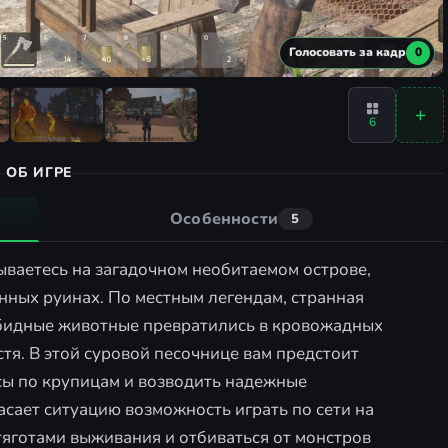
Голосовать за кадр
0
6
ОБ ИГРЕ
Особенности
5
ваетесь на загадочном необитаемом острове,
нных руинах. По местным легендам, странная
зобидные животные превратились в кровожадных
тя. В этой суровой песочнице вам предстоит
сы по крупицам и возводить надежные
сает ситуацию возможность играть по сети на
 тяготами выживания и отбиваться от монстров