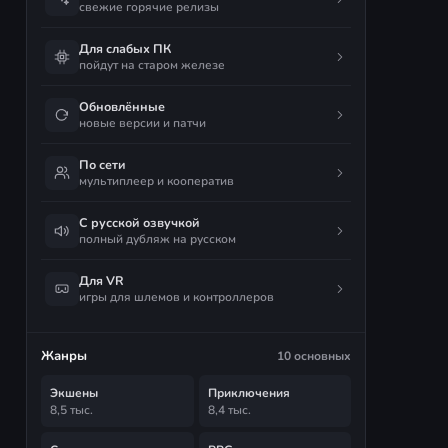
свежие горячие релизы
Для слабых ПК
пойдут на старом железе
Обновлённые
новые версии и патчи
По сети
мультиплеер и кооператив
С русской озвучкой
полный дубляж на русском
Для VR
игры для шлемов и контроллеров
Жанры
10 основных
Экшены
Приключения
8,5 тыс.
8,4 тыс.