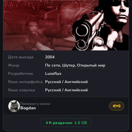
Дата выхода
2004
Жанр
По сети
,
Шутер
,
Открытый мир
Разработчик
Luxoflux
Язык интерфейса
Русский / Английский
Язык озвучки
Русский / Английский
Положил у миски
🐟
0
Поблагода
Bogdan
↓
К раздачам
· 1.6 GB