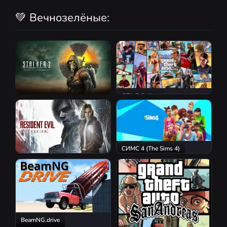
💚 Вечнозелёные:
GTA 5 Online
S.T.A.L.K.E.R. 2: Heart of
Chornobyl
СИМС 4 (The Sims 4)
Resident Evil Requiem
BeamNG.drive