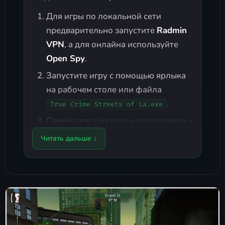
Для игры по локальной сети
предварительно запустите
Radmin
VPN
, а для онлайна используйте
Open Spy
.
Запустите игру с помощью ярлыка
на рабочем столе или файла
.
True Crime Streets of La.exe
Перейдите в раздел мультиплеера и
установите желаемый никнейм для
Читать дальше ↓
сетевых матчей.
Как создать сервер
В главном меню проследуйте по
пути:
Новая игра
-
Мультиплеер
.
Выберите
Сеть LAN
или
Интернет
в