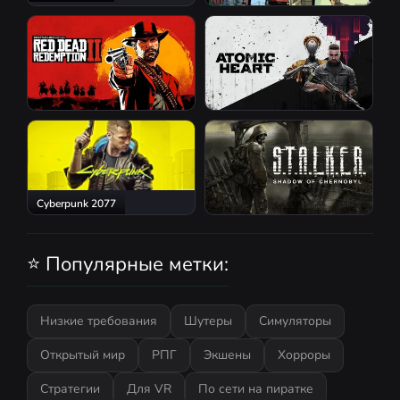
GTA San Andreas
Red Dead Redemption 2
Atomic Heart
Cyberpunk 2077
S.T.A.L.K.E.R.: Shadow of
Chernobyl
⭐ Популярные метки:
Низкие требования
Шутеры
Симуляторы
Открытый мир
РПГ
Экшены
Хорроры
Стратегии
Для VR
По сети на пиратке