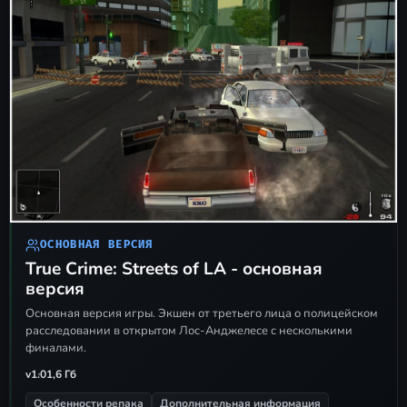
зависимости от вашего способа
подключения.
Нажмите
Создать сервер
и
настройте необходимые параметры
будущей игры.
Дождитесь подключения всех
участников, подтверждения их
готовности и нажимайте
Начать
.
Как подключиться к игре
ОСНОВНАЯ ВЕРСИЯ
True Crime: Streets of LA - основная
Зайдите в меню
Новая игра
-
версия
Мультиплеер
и выберите нужный
Основная версия игры. Экшен от третьего лица о полицейском
тип сети:
Сеть LAN
или
Интернет
.
расследовании в открытом Лос-Анджелесе с несколькими
финалами.
Найдите в открывшемся списке
v1.0
1,6 Гб
доступный сервер вашего друга и
Особенности репака
Дополнительная информация