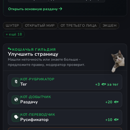
присоединитесь к нему.
Открыть основную раздачу
Выберите команду, подтвердите
свою готовность и ожидайте старта
ШУТЕР
ОТКРЫТЫЙ МИР
ОТ ТРЕТЬЕГО ЛИЦА
ЭКШЕН
матча.
2004
СТЕЛС
НИЗКИЕ ТРЕБОВАНИЯ
ПРИКЛЮЧЕНИЯ
+ ещё 18
ПЕСОЧНИЦА
ДЕТЕКТИВ
ПО СЕТИ НА ПИРАТКЕ
ИССЛЕДОВАНИЕ
СЮЖЕТНЫЕ ИГРЫ
3D
РЕАЛИСТИЧНАЯ
🐾
КОШАЧЬЯ ГИЛЬДИЯ
Улучшить страницу
ПОСЛЕДСТВИЯ ВЫБОРА
КРИМИНАЛ
ОЛДСКУЛ
Нашли неточность или знаете больше -
ТРИЛЛЕР
ДРАМА
ТРАНСПОРТ
КРОВЬ
АМЕРИКА
предложите правку, модератор проверит.
ОГРАБЛЕНИЕ
РУССКИЙ ЯЗЫК
РУССКАЯ ОЗВУЧКА
КОТ-РУБРИКАТОР
🔖
Тег
+3 🐟 за тег
КОТ-ДОБЫТЧИК
💿
Раздачу
+20 🐟
КОТ-ПЕРЕВОДЧИК
🗣
Русификатор
+10 🐟