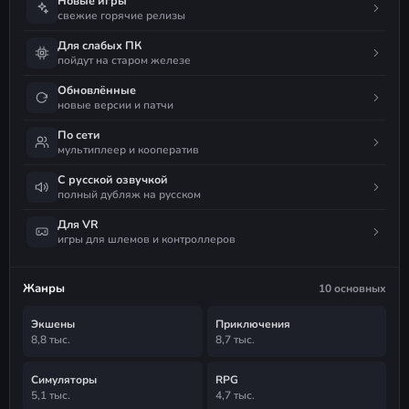
Новые игры
свежие горячие релизы
Для слабых ПК
пойдут на старом железе
Обновлённые
новые версии и патчи
По сети
мультиплеер и кооператив
С русской озвучкой
полный дубляж на русском
Для VR
игры для шлемов и контроллеров
Жанры
10 основных
Экшены
Приключения
8,8 тыс.
8,7 тыс.
Симуляторы
RPG
5,1 тыс.
4,7 тыс.