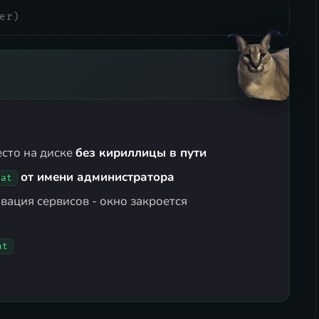
er)
есто на диске
без кириллицы в пути
от имени администратора
bat
вация сервисов - окно закроется
at