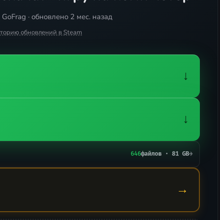
GoFrag · обновлено 2 мес. назад
сторию обновлений в Steam
↓
↓
646
файлов · 81 GB
→
→