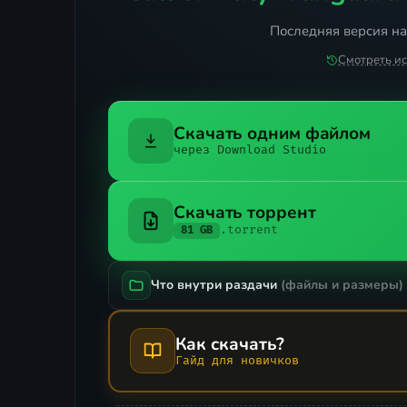
Последняя версия на 
Смотреть и
Скачать одним файлом
через Download Studio
Скачать торрент
.torrent
81 GB
Что внутри раздачи
(файлы и размеры)
Как скачать?
Гайд для новичков