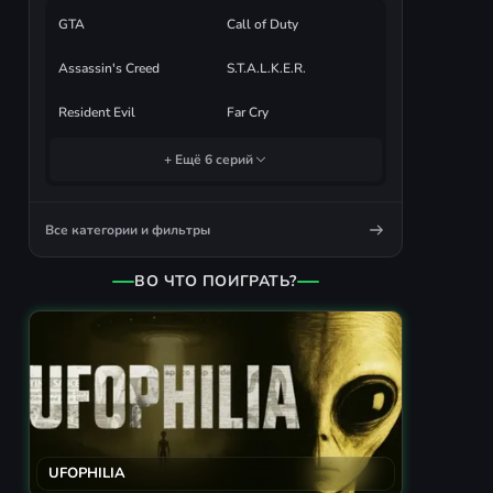
GTA
Call of Duty
Assassin's Creed
S.T.A.L.K.E.R.
Resident Evil
Far Cry
+ Ещё 6 серий
Все категории и фильтры
ВО ЧТО ПОИГРАТЬ?
UFOPHILIA