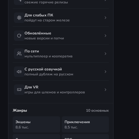
свежие горячие релизы
Для слабых ПК
пойдут на старом железе
Обновлённые
новые версии и патчи
По сети
мультиплеер и кооператив
С русской озвучкой
полный дубляж на русском
Для VR
игры для шлемов и контроллеров
Жанры
10 основных
Экшены
Приключения
8,6 тыс.
8,5 тыс.