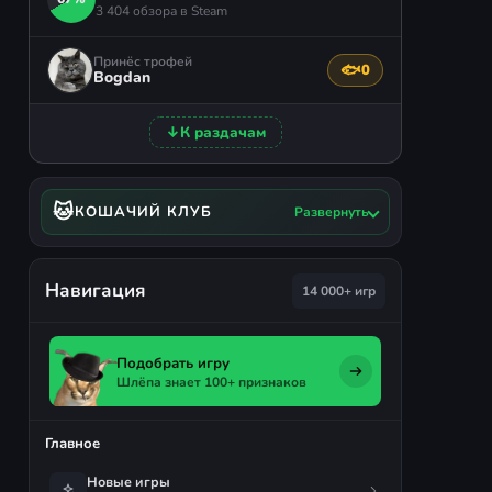
3 404 обзора в Steam
Принёс трофей
🐟
0
Поблагодарить авто
Bogdan
↓
К раздачам
🐱
КОШАЧИЙ КЛУБ
Развернуть
Навигация
14 000+ игр
Подобрать игру
Шлёпа знает 100+ признаков
Главное
Новые игры