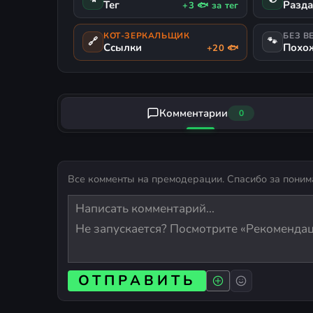
Тег
Разд
+3 🐟 за тег
КОТ-ЗЕРКАЛЬЩИК
БЕЗ В
🔗
🐾
Ссылки
Похо
+20 🐟
Комментарии
0
Все комменты на премодерации. Спасибо за поним
ОТПРАВИТЬ