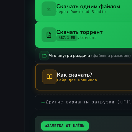
Скачать одним файлом
через Download Studio
Скачать торрент
.torrent
487.1 MB
Что внутри раздачи
(файлы и размеры)
Как скачать?
Гайд для новичков
Другие варианты загрузки
(uFil
ЗАМЕТКА ОТ ШЛЁПЫ