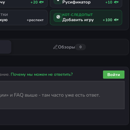
ачу
Русификатор
+20 🐟
+10 🐟
ЕТКИ
КОТ-СЛЕДОПЫТ
🧭
жую
Добавить игру
+респект
+100 🐟
Обзоры
0
ание.
Почему мы можем не ответить?
Войти