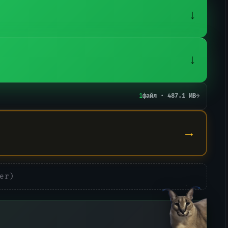
↓
↓
1
файл · 487.1 MB
→
→
er)