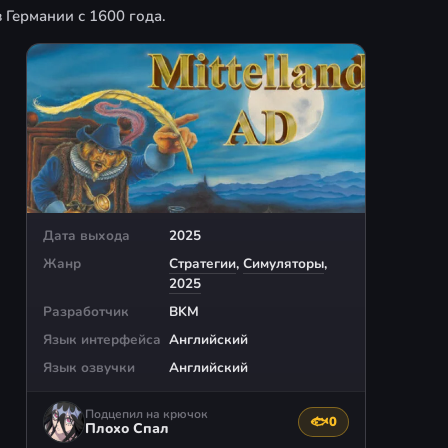
 Германии с 1600 года.
Дата выхода
2025
Жанр
Стратегии
,
Симуляторы
,
2025
Разработчик
BKM
Язык интерфейса
Английский
Язык озвучки
Английский
Подцепил на крючок
🐟
0
Поблагодарить авто
Плохо Спал