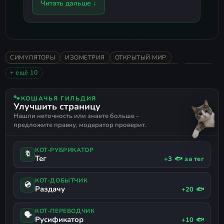
Читать дальше ↓
нажмите
Отмена
, либо
заблокируйте игру в вашем firewall.
Можно играть.
СИМУЛЯТОРЫ
ИЗОМЕТРИЯ
ОТКРЫТЫЙ МИР
Важно!
В пути к игре не должно быть
ГОЛОВОЛОМКИ
ПРИКЛЮЧЕНИЯ
КАЗУАЛЬНАЯ
АНИМЕ
+ ещё 10
русских символов, иначе возможны
POINT AND CLICK
ВИЗУАЛЬНАЯ НОВЕЛЛА
2026
проблемы с запуском. Также
ОДИНОЧНАЯ
ОЧЕНЬ ПОЛОЖИТЕЛЬНЫЕ
СМЕШНАЯ
🐾
КОШАЧЬЯ ГИЛЬДИЯ
обязательно запретите игре выход в
Улучшить страницу
РАССЛАБЛЯЮЩАЯ
СТИЛИЗОВАННАЯ
Нашли неточность или знаете больше -
ОБРАЗОВАТЕЛЬНАЯ
ПОДДЕРЖКА ГЕЙМПАДА
сеть.
предложите правку, модератор проверит.
КОТ-РУБРИКАТОР
🔖
Тег
+3 🐟 за тег
КОТ-ДОБЫТЧИК
💿
Раздачу
+20 🐟
КОТ-ПЕРЕВОДЧИК
🗣
Русификатор
+10 🐟