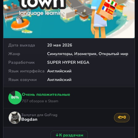
Дата выхода
20 мая 2026
Жанр
Симуляторы
,
Изометрия
,
Открытый мир
Разработчик
SUPER HYPER MEGA
Язык интерфейса
Английский
Язык озвучки
Английский
Очень положительные
86%
707 обзоров в Steam
Залутал для GoFrag
🐟
0
Поблагода
Bogdan
↓
К раздачам