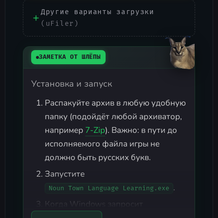
Другие варианты загрузки
(uFiler)
ЗАМЕТКА ОТ ШЛЁПЫ
Установка и запуск
Распакуйте архив в любую удобную
папку (подойдёт любой архиватор,
например
7-Zip
). Важно: в пути до
исполняемого файла игры не
должно быть русских букв.
Запустите
.
Noun Town Language Learning.exe
Когда Windows запросит
разрешение на выход в сеть -