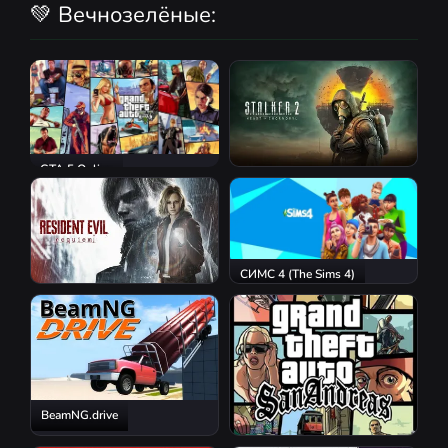
💚 Вечнозелёные:
GTA 5 Online
S.T.A.L.K.E.R. 2: Heart of
Chornobyl
СИМС 4 (The Sims 4)
Resident Evil Requiem
BeamNG.drive