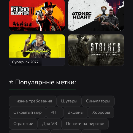
GTA San Andreas
Red Dead Redemption 2
Atomic Heart
Cyberpunk 2077
S.T.A.L.K.E.R.: Shadow of
Chernobyl
⭐ Популярные метки:
Низкие требования
Шутеры
Симуляторы
Открытый мир
РПГ
Экшены
Хорроры
Стратегии
Для VR
По сети на пиратке