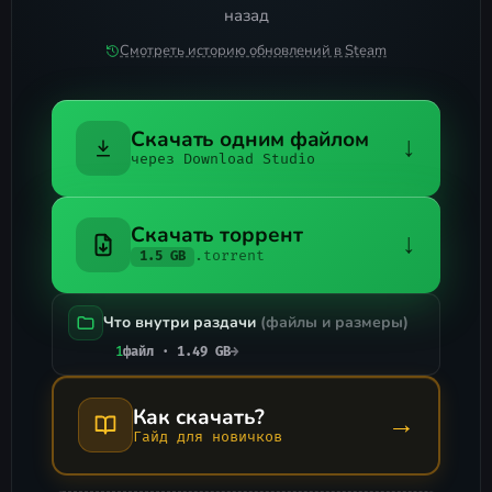
назад
Смотреть историю обновлений в Steam
Скачать одним файлом
↓
через Download Studio
Скачать торрент
↓
.torrent
1.5 GB
Что внутри раздачи
(файлы и размеры)
1
файл · 1.49 GB
→
Как скачать?
→
Гайд для новичков