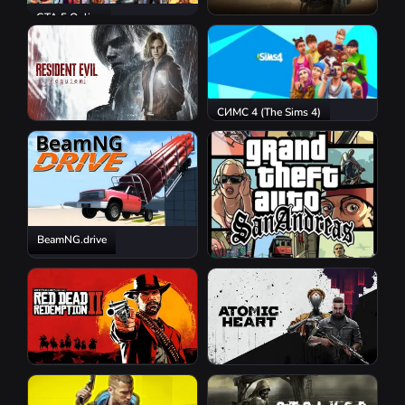
GTA 5 Online
S.T.A.L.K.E.R. 2: Heart of
Chornobyl
СИМС 4 (The Sims 4)
Resident Evil Requiem
BeamNG.drive
GTA San Andreas
Red Dead Redemption 2
Atomic Heart