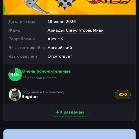
Дата выхода
19 июня 2026
Жанр
Аркады
,
Симуляторы
,
Инди
Разработчик
Alex HK
Язык интерфейса
Английский
Язык озвучки
Отсутствует
Очень положительные
81%
27 обзоров в Steam
Подкинул в библиотеку
🐟
0
Поблагода
Bogdan
↓
К раздачам