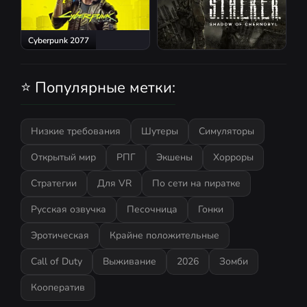
Cyberpunk 2077
S.T.A.L.K.E.R.: Shadow of
Chernobyl
⭐ Популярные метки:
Низкие требования
Шутеры
Симуляторы
Открытый мир
РПГ
Экшены
Хорроры
Стратегии
Для VR
По сети на пиратке
Русская озвучка
Песочница
Гонки
Эротическая
Крайне положительные
Call of Duty
Выживание
2026
Зомби
Кооператив