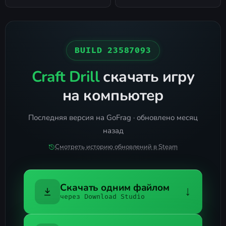
BUILD 23587093
Craft Drill
скачать игру
на компьютер
Последняя версия на GoFrag · обновлено месяц
назад
Смотреть историю обновлений в Steam
Скачать одним файлом
↓
через Download Studio