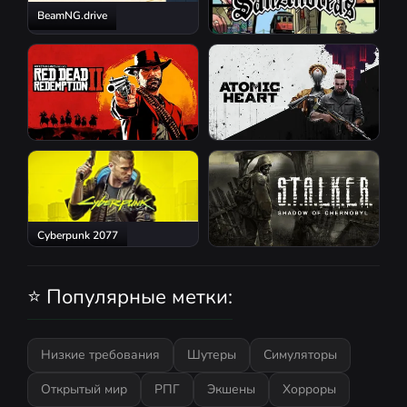
BeamNG.drive
GTA San Andreas
Red Dead Redemption 2
Atomic Heart
Cyberpunk 2077
S.T.A.L.K.E.R.: Shadow of
Chernobyl
⭐ Популярные метки:
Низкие требования
Шутеры
Симуляторы
Открытый мир
РПГ
Экшены
Хорроры