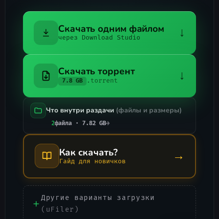
Скачать одним файлом
↓
через Download Studio
Скачать торрент
↓
.torrent
7.8 GB
Что внутри раздачи
(файлы и размеры)
2
файла · 7.82 GB
→
Как скачать?
→
Гайд для новичков
Другие варианты загрузки
(uFiler)