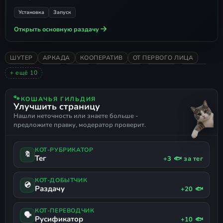
Создание сервера:
в главном меню
Установка
Запуск
выберите раздел
Network play
,
Открыть основную раздачу
определитесь с желаемым режимом
- выберите
Cooperative
или
Versus
,
ШУТЕР
АРКАДА
КООПЕРАТИВ
ОТ ПЕРВОГО ЛИЦА
после чего нажмите
Start server
и
ЭКШЕН
2017
ИНДИ
SERIOUS SAM
ДЛЯ VR
ОХОТА
+ ещё 10
отправьте инвайт другу.
ПО СЕТИ НА ПИРАТКЕ
ОЧЕНЬ ПОЛОЖИТЕЛЬНЫЕ
3D
ЖЕСТОКОСТЬ
БОЙ
КРОВЬ
HERO SHOOTER
🐾
КОШАЧЬЯ ГИЛЬДИЯ
Улучшить страницу
РУССКИЙ ЯЗЫК
РУССКАЯ ОЗВУЧКА
Нашли неточность или знаете больше -
ПОДДЕРЖКА ГЕЙМПАДА
предложите правку, модератор проверит.
КОТ-РУБРИКАТОР
🔖
Тег
+3 🐟 за тег
КОТ-ДОБЫТЧИК
💿
Раздачу
+20 🐟
КОТ-ПЕРЕВОДЧИК
🗣
Русификатор
+10 🐟