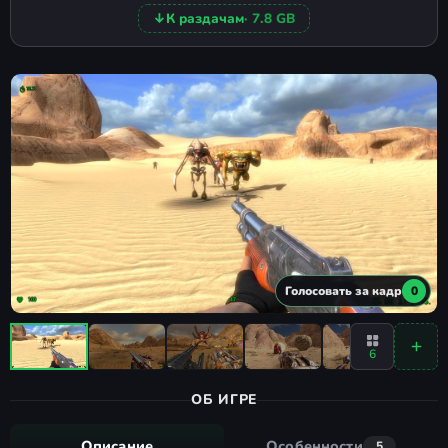
↓
К раздачам
· 7.8 GB
Голосовать за кадр
0
6
ОБ ИГРЕ
Описание
Особенности
5