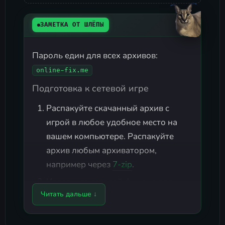
ЗАМЕТКА ОТ ШЛЁПЫ
Пароль един для всех архивов:
online-fix.me
Подготовка к сетевой игре
Распакуйте скачанный архив с
игрой в любое удобное место на
вашем компьютере. Распакуйте
архив любым архиватором,
например через
7-zip
.
Извлеките сетевой фикс из папки
Читать дальше ↓
и переместите все
Fix Repair
файлы непосредственно в
корневой каталог с установленной