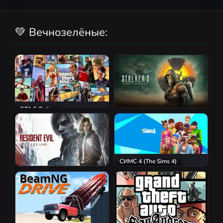
💚 Вечнозелёные:
GTA 5 Online
S.T.A.L.K.E.R. 2: Heart of
Chornobyl
СИМС 4 (The Sims 4)
Resident Evil Requiem