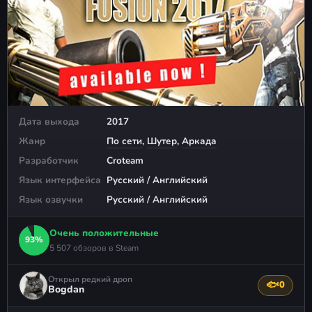
Дата выхода
2017
Жанр
По сети
,
Шутер
,
Аркада
Разработчик
Croteam
Язык интерфейса
Русский / Английский
Язык озвучки
Русский / Английский
Очень положительные
93%
5 507 обзоров в Steam
Открыл редкий дроп
🐟
0
Поблагода
Bogdan