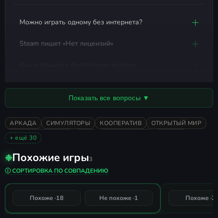
Можно играть одному без интернета?
Steam пишет «Нет лицензий»
Как установить бесплатную версию
Показать все вопросы ▼
АРКАДА
СИМУЛЯТОРЫ
КООПЕРАТИВ
ОТКРЫТЫЙ МИР
ОТ ПЕРВОГО ЛИЦА
2015
МУЛЬТИПЛЕЕР
ЭКШЕН
+ ещё 30
НИЗКИЕ ТРЕБОВАНИЯ
ПРИКЛЮЧЕНИЯ
ДЛЯ VR
СПОРТ
Похожие игры
❉
КАЗУАЛЬНАЯ
РЫБАЛКА
СИМУЛЯТОР ФЕРМЫ
ОХОТА
3
Ultimate Fishing Simulator
Русская ры
КУЛИНАРИЯ
ОДИНОЧНАЯ
ОЧЕНЬ ПОЛОЖИТЕЛЬНЫЕ
Ⓘ СОРТИРОВКА ПО СОВПАДЕНИЮ
АТМОСФЕРНАЯ
3D
МИЛАЯ
РЕАЛИСТИЧНАЯ
КРАСОЧНАЯ
РАССЛАБЛЯЮЩАЯ
СЕМЕЙНАЯ
95%
Похоже ·
18
Не похоже ·
1
Похоже ·
2
СОВПАДЕНИЕ
БЕСПЛАТНАЯ
ПРИРОДА
УЮТНАЯ
ДОБРАЯ
ИНВЕНТАРЬ
ДОБЫЧА (ЛУТ)
КРАСИВАЯ
ДИЗАЙН