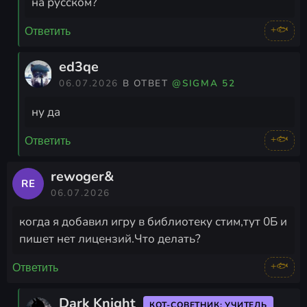
на русском?
+🐟
Ответить
ed3qe
06.07.2026
В ОТВЕТ
@SIGMA 52
ну да
+🐟
Ответить
rewoger&
RE
06.07.2026
когда я добавил игру в библиотеку стим,тут 0Б и
пишет нет лицензий.Что делать?
+🐟
Ответить
Dark Knight
КОТ-СОВЕТНИК: УЧИТЕЛЬ