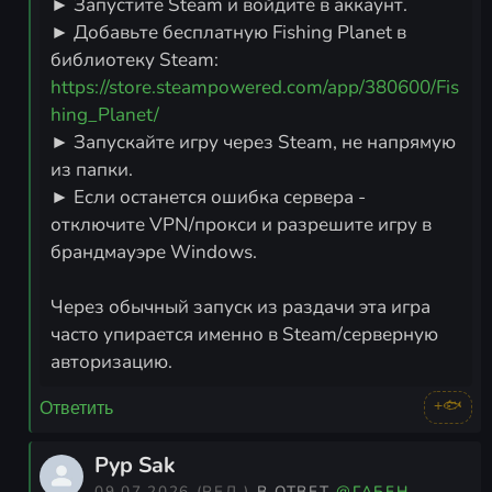
► Запустите Steam и войдите в аккаунт.
► Добавьте бесплатную Fishing Planet в
библиотеку Steam:
https://store.steampowered.com/app/380600/Fis
hing_Planet/
► Запускайте игру через Steam, не напрямую
из папки.
► Если останется ошибка сервера -
отключите VPN/прокси и разрешите игру в
брандмауэре Windows.
Через обычный запуск из раздачи эта игра
часто упирается именно в Steam/серверную
авторизацию.
+🐟
Ответить
Pyp Sak
09.07.2026
(РЕД.)
В ОТВЕТ
@ГАБЕН