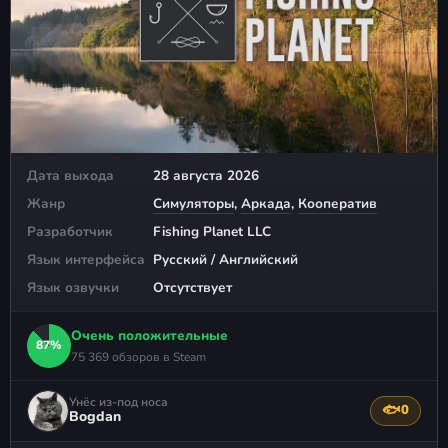
Дата выхода
28 августа 2026
Жанр
Симуляторы
,
Аркада
,
Кооператив
Разработчик
Fishing Planet LLC
Язык интерфейса
Русский / Английский
Язык озвучки
Отсутствует
Очень положительные
87%
75 369 обзоров в Steam
Унёс из-под носа
🐟
0
Поблагода
Bogdan