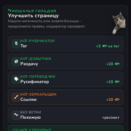
МОРСКАЯ
ПАРУСНАЯ
РУССКИЙ ЯЗЫК
🐾
КОШАЧЬЯ ГИЛЬДИЯ
ПОДДЕРЖКА ГЕЙМПАДА
Улучшить страницу
Нашли неточность или знаете больше -
предложите правку, модератор проверит.
КОТ-РУБРИКАТОР
🔖
Тег
+3 🐟 за тег
КОТ-ДОБЫТЧИК
💿
Раздачу
+20 🐟
КОТ-ПЕРЕВОДЧИК
🗣
Русификатор
+10 🐟
КОТ-ЗЕРКАЛЬЩИК
🔗
Ссылки
+20 🐟
БЕЗ ВЕТКИ
🐾
Похожую
+респект
КОТ-СЛЕДОПЫТ