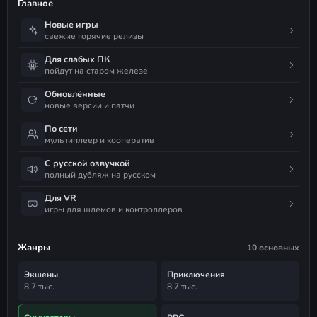
Главное
Новые игры
свежие горячие релизы
Для слабых ПК
пойдут на старом железе
Обновлённые
новые версии и патчи
По сети
мультиплеер и кооператив
С русской озвучкой
полный дубляж на русском
Для VR
игры для шлемов и контроллеров
Жанры
10 основных
Экшены
Приключения
8,7 тыс.
8,7 тыс.