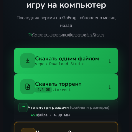
игру на компьютер
Последняя версия на GoFrag · обновлено месяц
назад
Смотреть историю обновлений в Steam
Скачать одним файлом
↓
через Download Studio
Скачать торрент
↓
.torrent
4.4 GB
Что внутри раздачи
(файлы и размеры)
453
файла · 4.39 GB
→