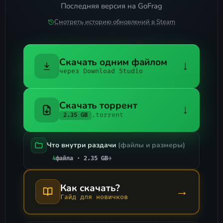
Последняя версия на GoFrag
Смотреть историю обновлений в Steam
Скачать одним файлом
↓
через Download Studio
Скачать торрент
↓
.torrent
2.35 GB
Что внутри раздачи
(файлы и размеры)
4
файла · 2.35 GB
→
Как скачать?
→
Гайд для новичков