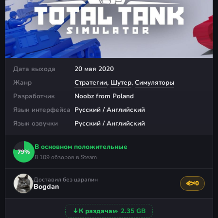
Дата выхода
20 мая 2020
Жанр
Стратегии
,
Шутер
,
Симуляторы
Разработчик
Noobz from Poland
Язык интерфейса
Русский / Английский
Язык озвучки
Русский / Английский
В основном положительные
79%
8 109 обзоров в Steam
Доставил без царапин
🐟
0
Поблагода
Bogdan
↓
К раздачам
· 2.35 GB