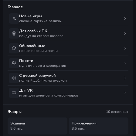
Главное
Новые игры
свежие горячие релизы
Для слабых ПК
пойдут на старом железе
Обновлённые
новые версии и патчи
По сети
мультиплеер и кооператив
С русской озвучкой
полный дубляж на русском
Для VR
игры для шлемов и контроллеров
Жанры
10 основных
Экшены
Приключения
8,6 тыс.
8,5 тыс.