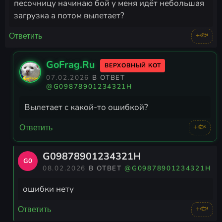
песочницу начинаю бой у меня идёт небольшая
загрузка а потом вылетает?
+🐟
Ответить
GoFrag.Ru
ВЕРХОВНЫЙ КОТ
07.02.2026
В ОТВЕТ
@G09878901234321H
Вылетает с какой-то ошибкой?
+🐟
Ответить
G09878901234321H
G0
08.02.2026
В ОТВЕТ
@G09878901234321H
ошибки нету
+🐟
Ответить