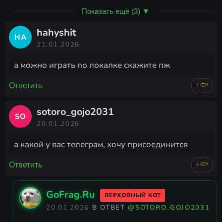
Показать ещё (3) ▼
hahyshit
HA
21.01.2026
а можно играть по локалке скажите пж
+🐟
Ответить
sotoro_gojo2031
SO
20.01.2026
а какой у вас телеграм, хочу присоединится
+🐟
Ответить
GoFrag.Ru
ВЕРХОВНЫЙ КОТ
20.01.2026
В ОТВЕТ
@SOTORO_GOJO2031