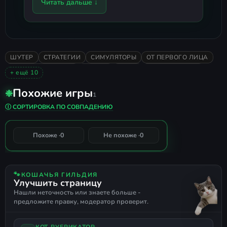
Читать дальше ↓
ШУТЕР
СТРАТЕГИИ
СИМУЛЯТОРЫ
ОТ ПЕРВОГО ЛИЦА
ОТ ТРЕТЬЕГО ЛИЦА
ЭКШЕН
ИНДИ
ПРИКЛЮЧЕНИЯ
+ ещё 10
2020
ПЕСОЧНИЦА
ОДИНОЧНАЯ
Похожие игры
❉
В ОСНОВНОМ ПОЛОЖИТЕЛЬНЫЕ
ФИЗИКА
ВОЕННАЯ
1
Ravenfield
ВТОРАЯ МИРОВАЯ
ТАНКИ
РУССКИЙ ЯЗЫК
Ⓘ СОРТИРОВКА ПО СОВПАДЕНИЮ
РУССКАЯ ОЗВУЧКА
0%
Похоже ·
0
Не похоже ·
0
СОВПАДЕНИЕ
🐾
КОШАЧЬЯ ГИЛЬДИЯ
Улучшить страницу
Нашли неточность или знаете больше -
предложите правку, модератор проверит.
КОТ-РУБРИКАТОР