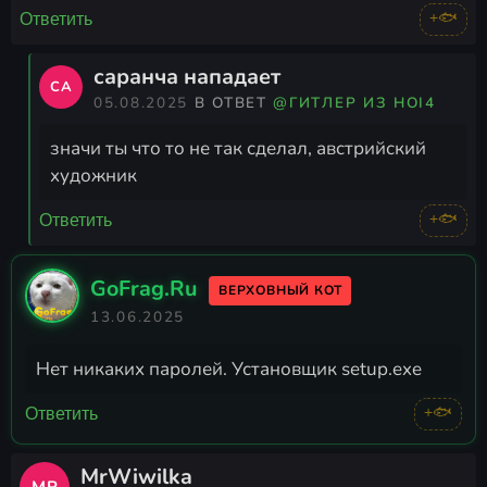
+🐟
Ответить
саранча нападает
СА
05.08.2025
В ОТВЕТ
@ГИТЛЕР ИЗ HOI4
значи ты что то не так сделал, австрийский
художник
+🐟
Ответить
GoFrag.Ru
ВЕРХОВНЫЙ КОТ
13.06.2025
Нет никаких паролей. Установщик setup.exe
+🐟
Ответить
MrWiwilka