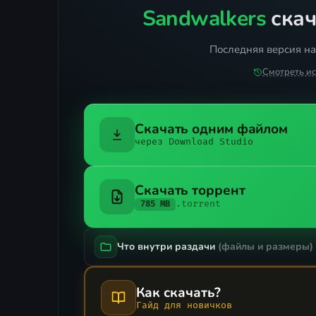
Sandwalkers
скач
Последняя версия на
Смотреть и
Скачать одним файлом
через Download Studio
Скачать торрент
.torrent
785 MB
Что внутри раздачи
(файлы и размеры)
Как скачать?
Гайд для новичков