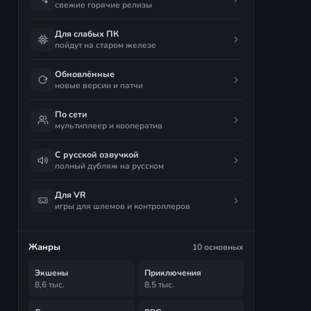
свежие горячие релизы
Для слабых ПК
пойдут на старом железе
Обновлённые
новые версии и патчи
По сети
мультиплеер и кооператив
С русской озвучкой
полный дубляж на русском
Для VR
игры для шлемов и контроллеров
Жанры
10 основных
Экшены
Приключения
8,6 тыс.
8,5 тыс.