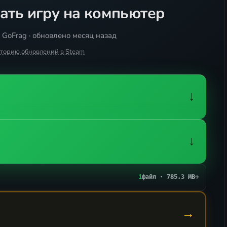
ать игру на компьютер
 GoFrag · обновлено месяц назад
сторию обновлений в Steam
↓
↓
1
файл · 785.3 MB
→
→