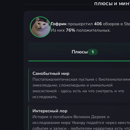
ПЛЮСЫ И МИН
Гофрик
прошерстил
406
обзоров в St
Из них
76%
положительных.
Плюсы
5
Самобытный мир
постапокалиптическая пустыня с биотехнологиями,
змеелюдьми, слонолюдьми и уникальной
экосистемой - здесь есть на что смотреть и что
исследовать.
Интересный лор
история о погибшем Великом Дереве и
исследовании мира Уванду подаётся через квесты
события и записи - любителям нарратива есть чт