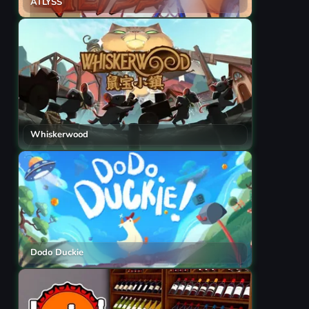
ATLYSS
Whiskerwood
Dodo Duckie