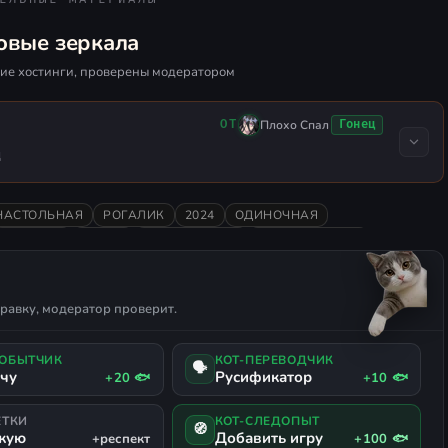
овые зеркала
ие хостинги, проверены модератором
Плохо Спал
Гонец
ОТ
д
НАСТОЛЬНАЯ
РОГАЛИК
2024
ОДИНОЧНАЯ
ТАКТИКА
ГЕКСЫ
ДОБЫЧА (ЛУТ)
РУССКИЙ ЯЗЫК
равку, модератор проверит.
ДОБЫТЧИК
КОТ-ПЕРЕВОДЧИК
🗣
ачу
Русификатор
+20 🐟
+10 🐟
ЕТКИ
КОТ-СЛЕДОПЫТ
🧭
жую
Добавить игру
+респект
+100 🐟