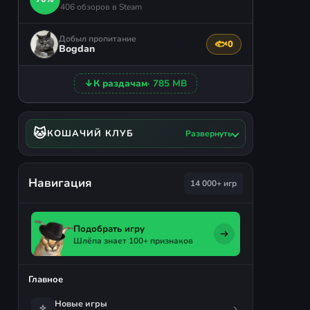
406 обзоров в Steam
Добыл пропитание
🐟
0
Поблагодарить авто
Bogdan
↓
К раздачам
· 785 MB
🐱
КОШАЧИЙ КЛУБ
Развернуть
Навигация
14 000+ игр
Подобрать игру
Шлёпа знает 100+ признаков
Главное
Новые игры