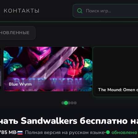
КОНТАКТЫ
БНОВЛЕННЫЕ
n's Creed Black Flag Resynced
City Car Driving 2.0
чать Sandwalkers бесплатно н
785 MB
Полная версия на русском языке
● обновлен