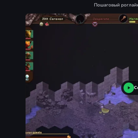
Пошаговый роглайк 
С