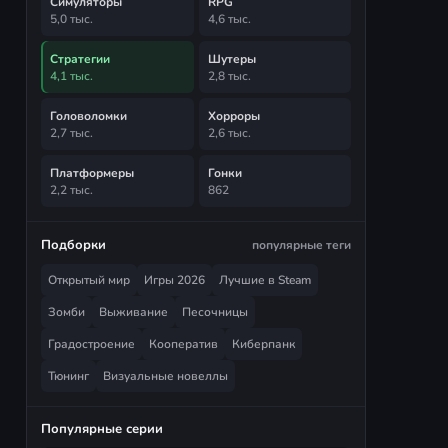
Симуляторы
RPG
5,0 тыс.
4,6 тыс.
Стратегии
Шутеры
4,1 тыс.
2,8 тыс.
Головоломки
Хорроры
2,7 тыс.
2,6 тыс.
Платформеры
Гонки
2,2 тыс.
862
Подборки
популярные теги
Открытый мир
Игры 2026
Лучшие в Steam
Зомби
Выживание
Песочницы
Градостроение
Кооператив
Киберпанк
Тюнинг
Визуальные новеллы
Популярные серии