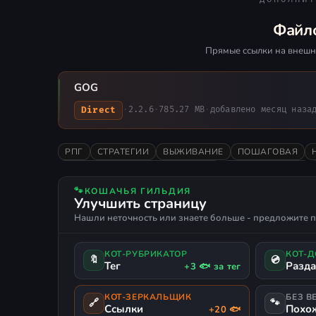
Файл
Прямые ссылки на внешн
GOG
Direct
·
2.2.6
·
785.27 MB
·
добавлено месяц наза
РПГ
СТРАТЕГИИ
ВЫЖИВАНИЕ
ПОШАГОВАЯ
В ОСНОВНОМ ПОЛОЖИТЕЛЬНЫЕ
ИССЛЕДОВАНИЕ
🐾
КОШАЧЬЯ ГИЛЬДИЯ
Улучшить страницу
Нашли неточность или знаете больше - предложите п
КОТ-РУБРИКАТОР
КОТ-
🔖
💿
Тег
Разд
+3 🐟 за тег
КОТ-ЗЕРКАЛЬЩИК
БЕЗ В
🔗
🐾
Ссылки
Похо
+20 🐟