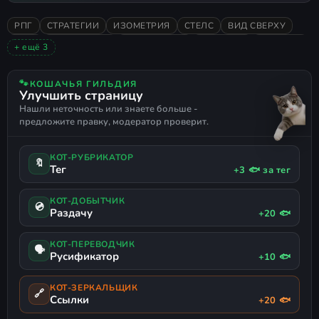
РПГ
СТРАТЕГИИ
ИЗОМЕТРИЯ
СТЕЛС
ВИД СВЕРХУ
2026
ОДИНОЧНАЯ
СМЕШАННЫЕ
МРАЧНАЯ
ТАКТИКА
+ ещё 3
БОЙ
КРИМИНАЛ
НУАР
🐾
КОШАЧЬЯ ГИЛЬДИЯ
Улучшить страницу
Нашли неточность или знаете больше -
предложите правку, модератор проверит.
КОТ-РУБРИКАТОР
🔖
Тег
+3 🐟 за тег
КОТ-ДОБЫТЧИК
💿
Раздачу
+20 🐟
КОТ-ПЕРЕВОДЧИК
🗣
Русификатор
+10 🐟
КОТ-ЗЕРКАЛЬЩИК
🔗
Ссылки
+20 🐟