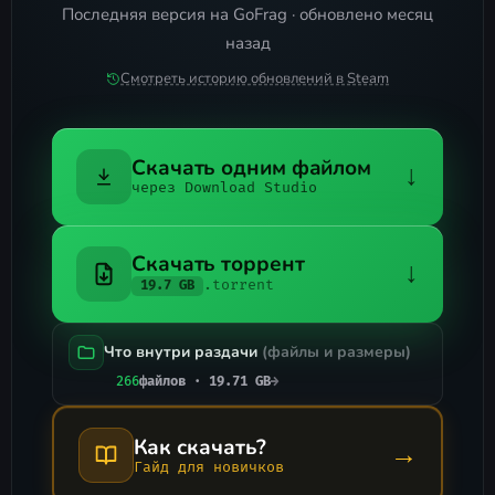
Последняя версия на GoFrag · обновлено месяц
назад
Смотреть историю обновлений в Steam
Скачать одним файлом
↓
через Download Studio
Скачать торрент
↓
.torrent
19.7 GB
Что внутри раздачи
(файлы и размеры)
266
файлов · 19.71 GB
→
Как скачать?
→
Гайд для новичков