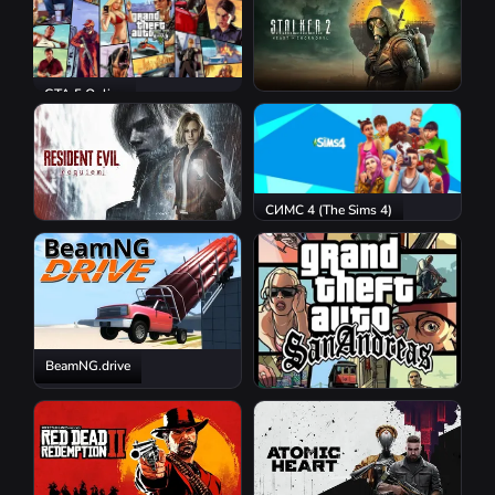
GTA 5 Online
S.T.A.L.K.E.R. 2: Heart of
Chornobyl
СИМС 4 (The Sims 4)
Resident Evil Requiem
BeamNG.drive
GTA San Andreas