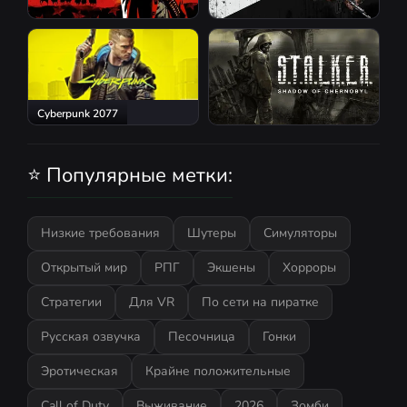
Red Dead Redemption 2
Atomic Heart
Cyberpunk 2077
S.T.A.L.K.E.R.: Shadow of
Chernobyl
⭐ Популярные метки:
Низкие требования
Шутеры
Симуляторы
Открытый мир
РПГ
Экшены
Хорроры
Стратегии
Для VR
По сети на пиратке
Русская озвучка
Песочница
Гонки
Эротическая
Крайне положительные
Call of Duty
Выживание
2026
Зомби