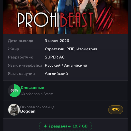
Дата выхода
3 июня 2026
Жанр
Стратегии
,
РПГ
,
Изометрия
Разработчик
SUPER AC
Язык интерфейса
Русский / Английский
Язык озвучки
Английский
Смешанные
63%
60 обзоров в Steam
Откопал сокровище
🐟
0
Поблагода
Bogdan
↓
К раздачам
· 19.7 GB