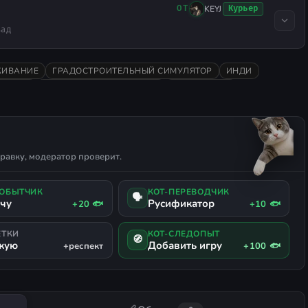
KEYJ
Курьер
ОТ
зад
ИВАНИЕ
ГРАДОСТРОИТЕЛЬНЫЙ СИМУЛЯТОР
ИНДИ
ОЧНАЯ
ОЧЕНЬ ПОЛОЖИТЕЛЬНЫЕ
ЭКОНОМИКА
 ЯЗЫК
равку, модератор проверит.
ДОБЫТЧИК
КОТ-ПЕРЕВОДЧИК
🗣
ачу
Русификатор
+20 🐟
+10 🐟
ЕТКИ
КОТ-СЛЕДОПЫТ
🧭
жую
Добавить игру
+респект
+100 🐟