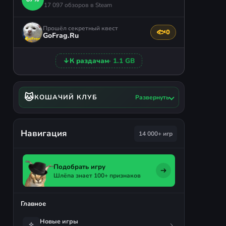
17 097 обзоров в Steam
Прошёл секретный квест
🐟
0
Поблагодарить авто
GoFrag.Ru
↓
К раздачам
· 1.1 GB
🐱
КОШАЧИЙ КЛУБ
Развернуть
Навигация
14 000+ игр
Подобрать игру
Шлёпа знает 100+ признаков
Главное
Новые игры