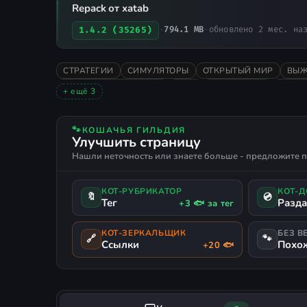
Repack от xatab
1.4.2 (35265)
·
794.1 MB
·
обновлено 2 мес. на
СТРАТЕГИИ
СИМУЛЯТОРЫ
ОТКРЫТЫЙ МИР
ВЫЖ
НИЗКИЕ ТРЕБОВАНИЯ
2019
ПЕСОЧНИЦА
ОДИН
+ ещё 3
ИСТОРИЧЕСКАЯ
СИМУЛЯТОР КОЛОНИИ
РУССКИЙ
🐾
КОШАЧЬЯ ГИЛЬДИЯ
Улучшить страницу
Нашли неточность или знаете больше - предложите п
КОТ-РУБРИКАТОР
КОТ-
🔖
💿
Тег
Разд
+3 🐟 за тег
КОТ-ЗЕРКАЛЬЩИК
БЕЗ В
🔗
🐾
Ссылки
Похо
+20 🐟