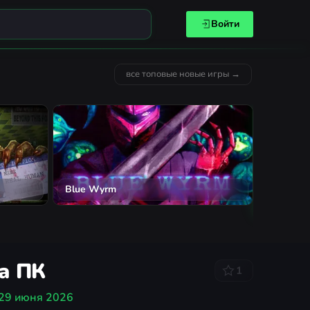
Войти
все топовые новые игры →
MECCHA CHAMELEON
Solarpun
а ПК
1
29 июня 2026