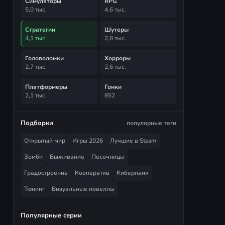
Симуляторы
RPG
5,0 тыс.
4,6 тыс.
Стратегии
Шутеры
4,1 тыс.
2,8 тыс.
Головоломки
Хорроры
2,7 тыс.
2,6 тыс.
Платформеры
Гонки
2,1 тыс.
852
Подборки
популярные теги
Открытый мир
Игры 2026
Лучшие в Steam
Зомби
Выживание
Песочницы
Градостроение
Кооператив
Киберпанк
Тюнинг
Визуальные новеллы
Популярные серии