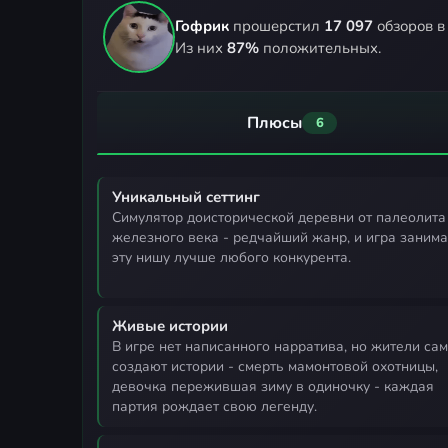
Гофрик
прошерстил
17 097
обзоров в
Из них
87%
положительных.
Плюсы
6
Уникальный сеттинг
симулятор доисторической деревни от палеолита до
железного века - редчайший жанр, и игра занима
эту нишу лучше любого конкурента.
Живые истории
в игре нет написанного нарратива, но жители сами
создают истории - смерть мамонтовой охотницы,
девочка пережившая зиму в одиночку - каждая
партия рождает свою легенду.