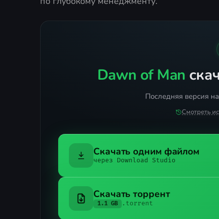
по глубокому менеджменту.
Dawn of Man
скач
Последняя версия на
Смотреть и
Скачать одним файлом
через Download Studio
Скачать торрент
.torrent
1.1 GB