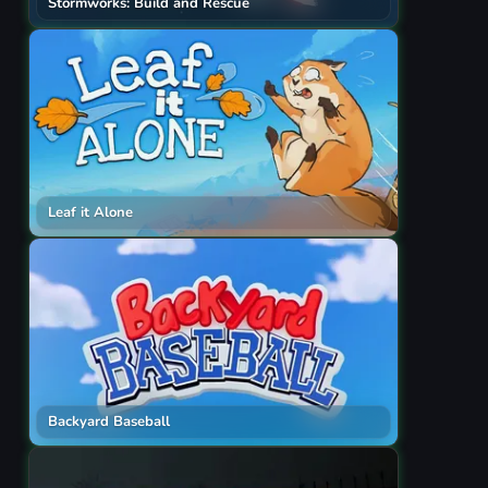
Stormworks: Build and Rescue
Leaf it Alone
Backyard Baseball