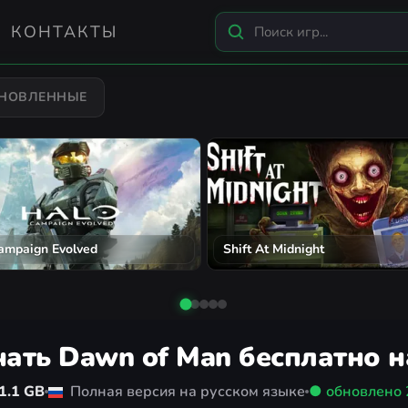
КОНТАКТЫ
БНОВЛЕННЫЕ
n's Creed Black Flag Resynced
City Car Driving 2.0
чать Dawn of Man бесплатно н
1.1 GB
Полная версия на русском языке
● обновлено