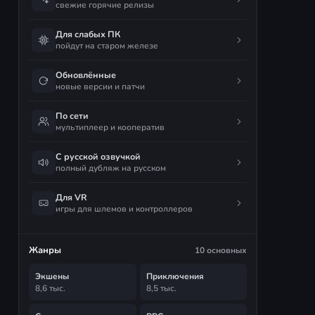
свежие горячие релизы
Для слабых ПК
пойдут на старом железе
Обновлённые
новые версии и патчи
По сети
мультиплеер и кооператив
С русской озвучкой
полный дубляж на русском
Для VR
игры для шлемов и контроллеров
Жанры
10 основных
Экшены
Приключения
8,6 тыс.
8,5 тыс.