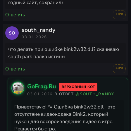
годный сайт, сохранил)
+🐟
Ответить
south_randy
SO
03.01.2026
что делать при ошибке bink2w32.dll? скачиваю
south park палка истины
+🐟
Ответить
GoFrag.Ru
ВЕРХОВНЫЙ КОТ
03.01.2026
В ОТВЕТ
@SOUTH_RANDY
Приветствую! 🐾 Ошибка bink2w32.dll - это
отсутствие видеокодека Bink2, который
нужен для воспроизведения видео в игре.
Решается быстро.