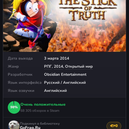
Дата выхода
3 марта 2014
Жанр
РПГ
,
2014
,
Открытый мир
Разработчик
Obsidian Entertainment
Язык интерфейса
Русский / Английский
Язык озвучки
Английский
Очень положительные
98%
68 305 обзоров в Steam
Подкинул в библиотеку
🐟
0
Поблагода
GoFrag.Ru