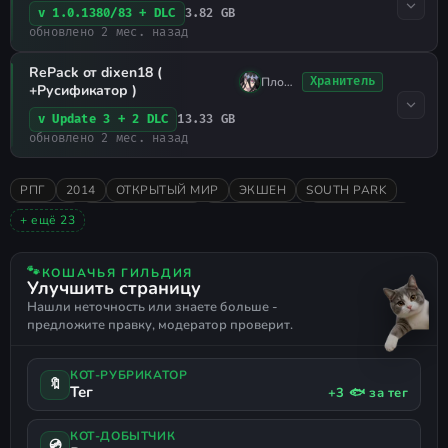
3.82 GB
v 1.0.1380/83 + DLC
обновлено 2 мес. назад
RePack от dixen18 (
Плохо Спал
Хранитель
+Русификатор )
13.33 GB
v Update 3 + 2 DLC
обновлено 2 мес. назад
РПГ
2014
ОТКРЫТЫЙ МИР
ЭКШЕН
SOUTH PARK
КВЕСТЫ
ПРИКЛЮЧЕНИЯ
ПОШАГОВАЯ
ОДИНОЧНАЯ
+ ещё 23
ИССЛЕДОВАНИЕ
СЮЖЕТНЫЕ ИГРЫ
2D
КРАЙНЕ ПОЛОЖИТЕЛЬНЫЕ
СМЕШНАЯ
ЖЕСТОКОСТЬ
🐾
КОШАЧЬЯ ГИЛЬДИЯ
Улучшить страницу
КАСТОМИЗАЦИЯ
КОМЕДИЯ
СТИЛИЗОВАННАЯ
БОЙ
Нашли неточность или знаете больше -
МУЛЬТЯШНАЯ
РЕИГРАБЕЛЬНОСТЬ
ДИНАМИЧНАЯ
предложите правку, модератор проверит.
ЧЁРНЫЙ ЮМОР
18+
ИНВЕНТАРЬ
МЕМЫ
ДИАЛОГИ
АМЕРИКА
САТИРА
РУССКИЙ ЯЗЫК
РУССКАЯ ОЗВУЧКА
КОТ-РУБРИКАТОР
ПОДДЕРЖКА ГЕЙМПАДА
🔖
Тег
+3 🐟 за тег
КОТ-ДОБЫТЧИК
💿