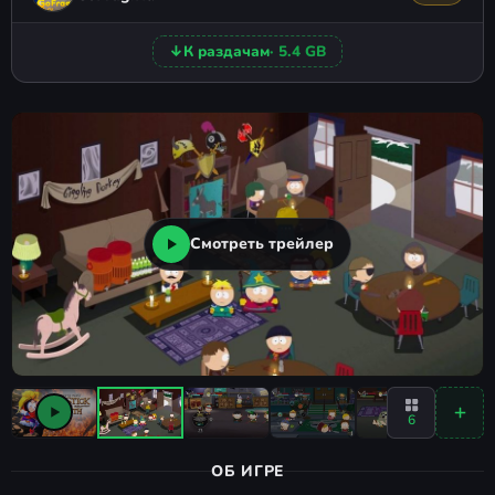
↓
К раздачам
· 5.4 GB
Смотреть трейлер
6
ОБ ИГРЕ