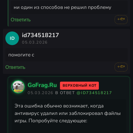
ни один из способов не решил проблему
+🐟
Ответить
id734518217
ID
05.03.2026
помогите с
+🐟
Ответить
GoFrag.Ru
ВЕРХОВНЫЙ КОТ
05.03.2026
В ОТВЕТ
@ID734518217
Эта ошибка обычно возникает, когда
антивирус удалил или заблокировал файлы
игры. Попробуйте следующее: