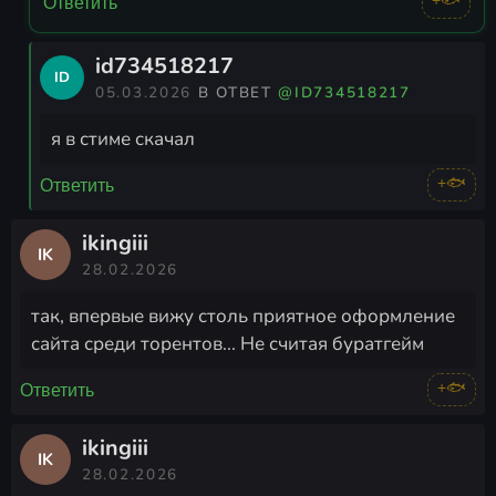
+🐟
Ответить
id734518217
ID
05.03.2026
В ОТВЕТ
@ID734518217
я в стиме скачал
+🐟
Ответить
ikingiii
IK
28.02.2026
так, впервые вижу столь приятное оформление
сайта среди торентов... Не считая буратгейм
+🐟
Ответить
ikingiii
IK
28.02.2026