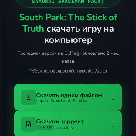
SAMURAI SPACEMAN PACK)
South Park: The Stick of
Truth
скачать игру на
компьютер
Последняя версия на GoFrag · обновлено 2 мес.
назад
Смотреть историю обновлений в Steam
Скачать одним файлом
↓
через Download Studio
Скачать торрент
↓
.torrent
5.4 GB