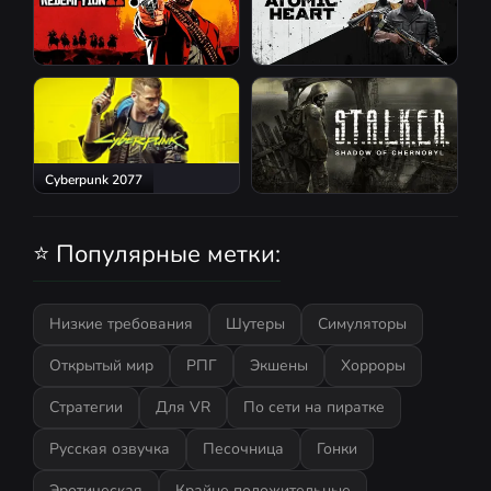
Red Dead Redemption 2
Atomic Heart
Cyberpunk 2077
S.T.A.L.K.E.R.: Shadow of
Chernobyl
⭐ Популярные метки:
Низкие требования
Шутеры
Симуляторы
Открытый мир
РПГ
Экшены
Хорроры
Стратегии
Для VR
По сети на пиратке
Русская озвучка
Песочница
Гонки
Эротическая
Крайне положительные