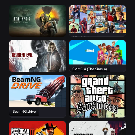
GTA 5 Online
S.T.A.L.K.E.R. 2: Heart of
Chornobyl
СИМС 4 (The Sims 4)
Resident Evil Requiem
BeamNG.drive
GTA San Andreas