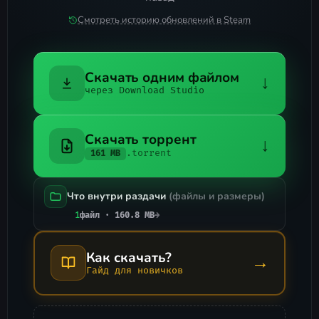
Смотреть историю обновлений в Steam
Скачать одним файлом
↓
через Download Studio
Скачать торрент
↓
.torrent
161 MB
Что внутри раздачи
(файлы и размеры)
1
файл · 160.8 MB
→
Как скачать?
→
Гайд для новичков