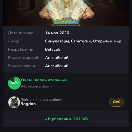
Дата выхода
14 мая 2026
Жанр
Симуляторы
,
Стратегии
,
Открытый мир
Разработчик
BetaLab
Язык интерфейса
Английский
Язык озвучки
Английский
Очень положительные
84%
341 обзор в Steam
Поймал жирную рыбину
🐟
0
Поблагода
Bogdan
↓
К раздачам
· 161 MB