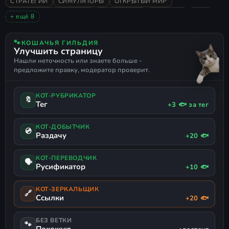
СТРАТЕГИИ
СИМУЛЯТОРЫ
ОТКРЫТЫЙ МИР
ПИКСЕЛЬНАЯ ГРАФИКА
ПЕСОЧНИЦА
РОГАЛИК
2026
+ ещё 8
ОЧЕНЬ ПОЛОЖИТЕЛЬНЫЕ
ФЭНТЕЗИ
РАССЛАБЛЯЮЩАЯ
ИСТОРИЧЕСКАЯ
СРЕДНЕВЕКОВЬЕ
🐾
КОШАЧЬЯ ГИЛЬДИЯ
Улучшить страницу
ПРОЦЕДУРНАЯ ГЕНЕРАЦИЯ
ПОЛИТИЧЕСКИЙ СИМ
Нашли неточность или знаете больше -
СИМУЛЯТОР БОГА
предложите правку, модератор проверит.
КОТ-РУБРИКАТОР
🔖
Тег
+3 🐟 за тег
КОТ-ДОБЫТЧИК
💿
Раздачу
+20 🐟
КОТ-ПЕРЕВОДЧИК
🗣
Русификатор
+10 🐟
КОТ-ЗЕРКАЛЬЩИК
🔗
Ссылки
+20 🐟
БЕЗ ВЕТКИ
🐾
Похожую