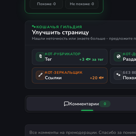
0%
Похоже ·
0
Не похоже ·
0
СОВПАДЕНИЕ
🐾
КОШАЧЬЯ ГИЛЬДИЯ
Улучшить страницу
Нашли неточность или знаете больше - предложите п
КОТ-РУБРИКАТОР
КОТ-
🔖
💿
Тег
Разд
+3 🐟 за тег
КОТ-ЗЕРКАЛЬЩИК
БЕЗ В
🔗
🐾
Ссылки
Похо
+20 🐟
Комментарии
0
Все комменты на премодерации. Спасибо за поним