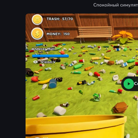
Спокойный симулято
С