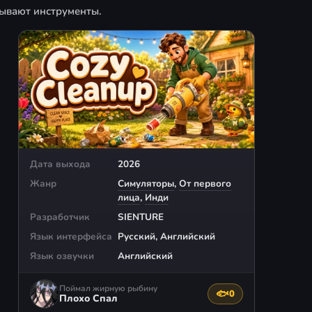
рывают инструменты.
Дата выхода
2026
Жанр
Симуляторы
,
От первого
лица
,
Инди
Разработчик
SIENTURE
Язык интерфейса
Русский, Английский
Язык озвучки
Английский
Поймал жирную рыбину
🐟
0
Поблагодарить авто
Плохо Спал