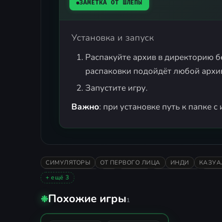
ЗАМЕТКА ОТ ШЛЁПЫ
Установка и запуск
Распакуйте архив в директорию б
распаковки подойдёт любой архи
Запустите игру.
Важно
: при установке путь к папке 
СИМУЛЯТОРЫ
ОТ ПЕРВОГО ЛИЦА
ИНДИ
КАЗУА
АТМОСФЕРНАЯ
3D
МИЛАЯ
КРАСОЧНАЯ
РАС
+ ещё 3
СТИЛИЗОВАННАЯ
ДОБРАЯ
РУССКИЙ ЯЗЫК
Похожие игры
Leaf it Alone
❉
1