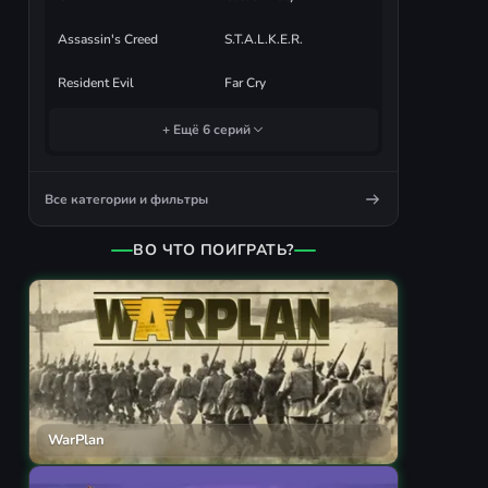
Assassin's Creed
S.T.A.L.K.E.R.
Resident Evil
Far Cry
+ Ещё 6 серий
Все категории и фильтры
ВО ЧТО ПОИГРАТЬ?
WarPlan