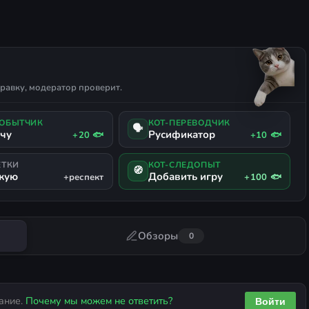
равку, модератор проверит.
ДОБЫТЧИК
КОТ-ПЕРЕВОДЧИК
🗣
ачу
Русификатор
+20 🐟
+10 🐟
ЕТКИ
КОТ-СЛЕДОПЫТ
🧭
жую
Добавить игру
+респект
+100 🐟
Обзоры
0
ание.
Почему мы можем не ответить?
Войти