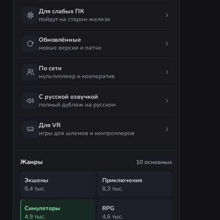
Для слабых ПК
пойдут на старом железе
Обновлённые
новые версии и патчи
По сети
мультиплеер и кооператив
С русской озвучкой
полный дубляж на русском
Для VR
игры для шлемов и контроллеров
Жанры
10 основных
Экшены
Приключения
8,4 тыс.
8,3 тыс.
Симуляторы
RPG
4,9 тыс.
4,6 тыс.