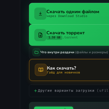
Скачать одним файлом
через Download Studio
Скачать торрент
.torrent
1.59 GB
Что внутри раздачи
(файлы и размеры)
Как скачать?
Гайд для новичков
Другие варианты загрузки
(uFil