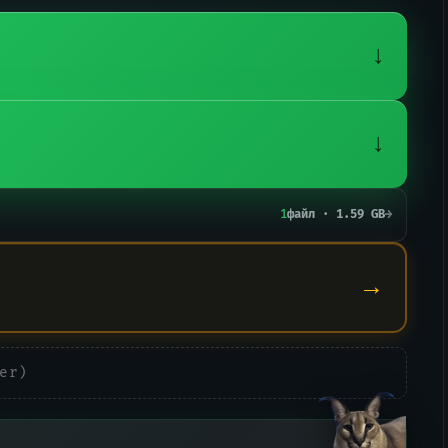
↓
↓
1
файл · 1.59 GB
→
→
er)