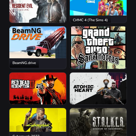
СИМС 4 (The Sims 4)
Resident Evil Requiem
BeamNG.drive
GTA San Andreas
Red Dead Redemption 2
Atomic Heart