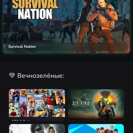
Survival Nation
💚 Вечнозелёные:
GTA 5 Online
S.T.A.L.K.E.R. 2: Heart of
Chornobyl