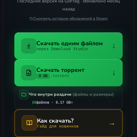
Последняя версия на GoFrag · обновлено месяц
назад
Смотреть историю обновлений в Steam
Скачать одним файлом
↓
через Download Studio
Скачать торрент
↓
.torrent
8 GB
Что внутри раздачи
(файлы и размеры)
68
файлов · 8.17 GB
→
Как скачать?
→
Гайд для новичков