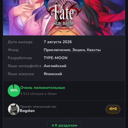
Дата выхода
7 августа 2026
Жанр
Приключения
,
Экшен
,
Квесты
Разработчик
TYPE-MOON
Язык интерфейса
Английский
Язык озвучки
Японский
Очень положительные
96%
4 513 обзоров в Steam
Принёс эпический лут
🐟
0
Поблагода
Bogdan
↓
К раздачам