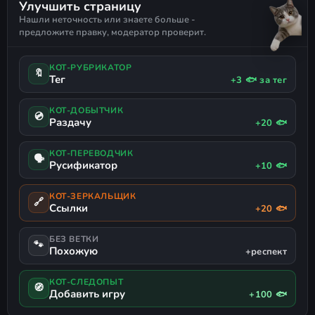
Улучшить страницу
ВЫБЕРИ ПРИКЛЮЧЕНИЕ
ЭМОЦИОНАЛЬНАЯ
РОМАНТИКА
Нашли неточность или знаете больше -
ПСИХОЛОГИЧЕСКАЯ
ПОДДЕРЖКА ГЕЙМПАДА
предложите правку, модератор проверит.
КОТ-РУБРИКАТОР
🔖
Тег
+3 🐟 за тег
КОТ-ДОБЫТЧИК
💿
Раздачу
+20 🐟
КОТ-ПЕРЕВОДЧИК
🗣
Русификатор
+10 🐟
КОТ-ЗЕРКАЛЬЩИК
🔗
Ссылки
+20 🐟
БЕЗ ВЕТКИ
🐾
Похожую
+респект
КОТ-СЛЕДОПЫТ
🧭
Добавить игру
+100 🐟