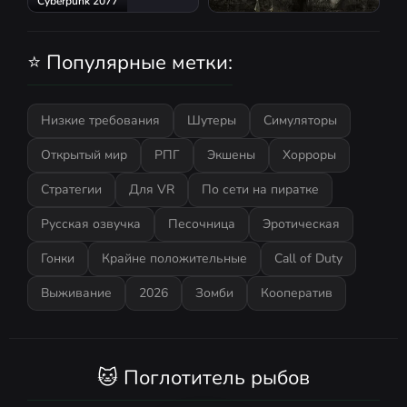
Cyberpunk 2077
S.T.A.L.K.E.R.: Shadow of
Chernobyl
⭐ Популярные метки:
Низкие требования
Шутеры
Симуляторы
Открытый мир
РПГ
Экшены
Хорроры
Стратегии
Для VR
По сети на пиратке
Русская озвучка
Песочница
Эротическая
Гонки
Крайне положительные
Call of Duty
Выживание
2026
Зомби
Кооператив
🐱 Поглотитель рыбов