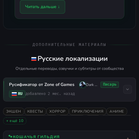
Читать дальше ↓
Для новеллы
Fate|stay Night
вышел
перевод. Команда USW завершила
портирование
русификатора под
ремастер игры.
ДОПОЛНИТЕЛЬНЫЕ МАТЕРИАЛЫ
Загрузить можно с внешнего
источника:
нажмите для перехода
Русские локализации
Отдельные переводы, озвучки и субтитры от сообщества
Русификатор от Zone of Games
Dark Knight
Писарь
RU
добавлено 2 мес. назад
ЭКШЕН
КВЕСТЫ
ХОРРОР
ПРИКЛЮЧЕНИЯ
АНИМЕ
ВИЗУАЛЬНАЯ НОВЕЛЛА
РЕМАСТЕР
2024
ОДИНОЧНАЯ
+ ещё 10
ФЭНТЕЗИ
МИЛАЯ
КРАЙНЕ ПОЛОЖИТЕЛЬНЫЕ
ПОСЛЕДСТВИЯ ВЫБОРА
ИСТОРИЧЕСКАЯ
🐾
КОШАЧЬЯ ГИЛЬДИЯ