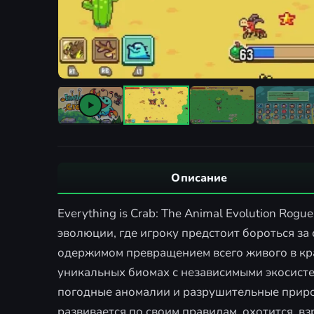
Описание
Everything is Crab: The Animal Evolution Rog
эволюции, где игроку предстоит бороться за
одержимом превращением всего живого в кра
уникальных биомах с независимыми экосисте
погодные аномалии и разрушительные приро
развивается по своим правилам, охотится, в