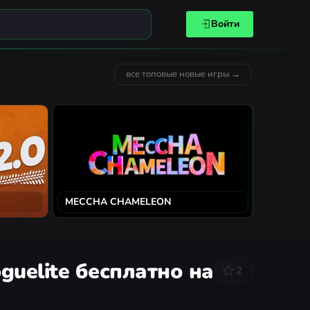
Войти
все топовые новые игры →
MECCHA CHAMELEON
Solarpun
oguelite бесплатно на
2