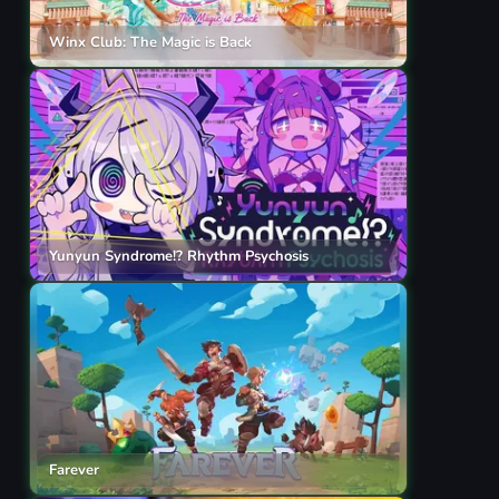
Winx Club: The Magic is Back
Yunyun Syndrome!? Rhythm Psychosis
Farever