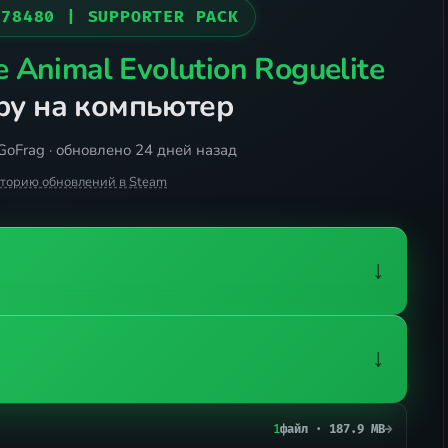
078480 | SUPPORTER PACK
e Animal Evolution Roguelite
гру на компьютер
GoFrag · обновлено 24 дней назад
сторию обновлений в Steam
↓
↓
1
файл · 187.9 MB
→