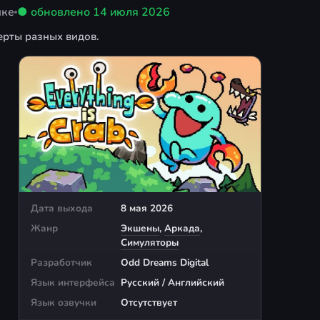
ыке
● обновлено
14 июля 2026
ерты разных видов.
Дата выхода
8 мая 2026
Жанр
Экшены
,
Аркада
,
Симуляторы
Разработчик
Odd Dreams Digital
Язык интерфейса
Русский / Английский
Язык озвучки
Отсутствует