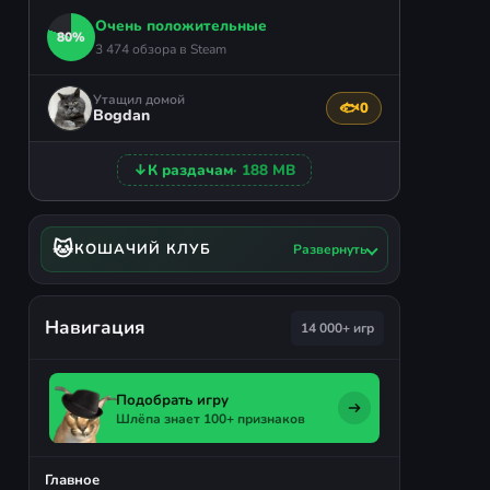
Очень положительные
80%
3 474 обзора в Steam
Утащил домой
🐟
0
Поблагодарить авто
Bogdan
↓
К раздачам
· 188 MB
🐱
КОШАЧИЙ КЛУБ
Развернуть
Навигация
14 000+ игр
Подобрать игру
Шлёпа знает 100+ признаков
Главное