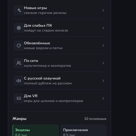
Новые игры
свежие горячие релизы
Для слабых ПК
пойдут на старом железе
Обновлённые
новые версии и патчи
По сети
мультиплеер и кооператив
С русской озвучкой
полный дубляж на русском
Для VR
игры для шлемов и контроллеров
Жанры
10 основных
Экшены
Приключения
8,6 тыс.
8,5 тыс.