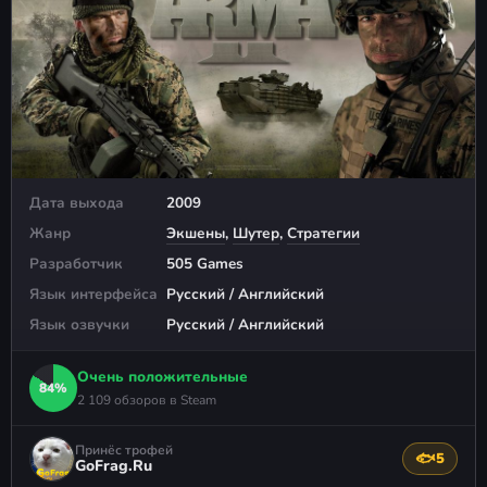
Дата выхода
2009
Жанр
Экшены
,
Шутер
,
Стратегии
Разработчик
505 Games
Язык интерфейса
Русский / Английский
Язык озвучки
Русский / Английский
Очень положительные
84%
2 109 обзоров в Steam
Принёс трофей
🐟
5
Поблагода
GoFrag.Ru