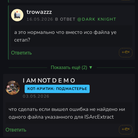
trowazzz
16.05.2026
В ОТВЕТ
@DARK KNIGHT
а это нормально что вместо исо файла уе
сетап?
+🐟
Ответить
Показать ещё (2) ▼
I AM NOT D E M O
КОТ-КРИТИК: ПОДМАСТЕРЬЕ
03.05.2026
что сделать если вышел ошибка не найдено ни
одного файла указанного для ISArcExtract
+🐟
Ответить