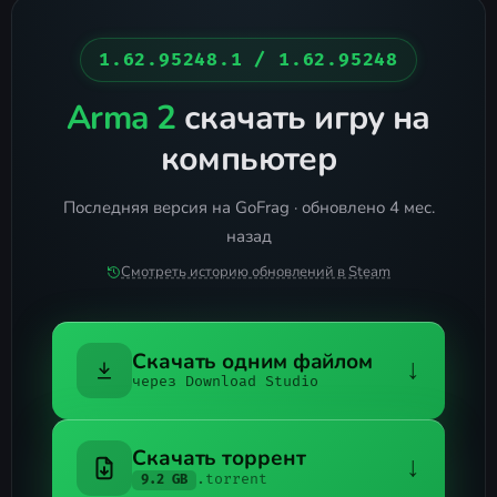
1.62.95248.1 / 1.62.95248
Arma 2
скачать игру на
компьютер
Последняя версия на GoFrag · обновлено 4 мес.
назад
Смотреть историю обновлений в Steam
Скачать одним файлом
↓
через Download Studio
Скачать торрент
↓
.torrent
9.2 GB