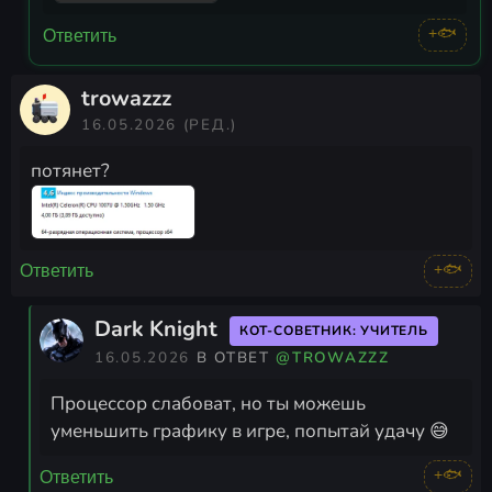
+🐟
Ответить
trowazzz
16.05.2026
(РЕД.)
потянет?
+🐟
Ответить
Dark Knight
КОТ-СОВЕТНИК: УЧИТЕЛЬ
16.05.2026
В ОТВЕТ
@TROWAZZZ
Процессор слабоват, но ты можешь
уменьшить графику в игре, попытай удачу 😅
+🐟
Ответить