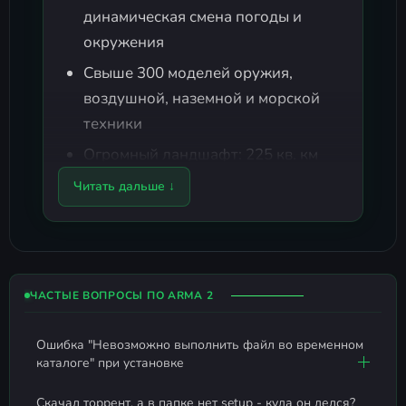
динамическая смена погоды и
окружения
Свыше 300 моделей оружия,
воздушной, наземной и морской
техники
Огромный ландшафт: 225 кв. км
территории, детально
Читать дальше ↓
воссозданной на основе реальных
данных
Продвинутый искусственный
интеллект: без скриптов и жестко
ЧАСТЫЕ ВОПРОСЫ ПО ARMA 2
заданных маршрутов
Удобный и мощный редактор
Ошибка "Невозможно выполнить файл во временном
каталоге" при установке
миссий с активной поддержкой
сообщества
Скачал торрент, а в папке нет setup - куда он делся?