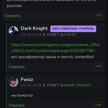
русская
+🐟
Ответить
Dark Knight
КОТ-СОВЕТНИК: УЧИТЕЛЬ
19.06.2026
В ОТВЕТ
@FWIZZ
https://www.zoneofgames.ru/games/arma_2/file
s/5613.html?ysclid=mqklkwqbr5205597789
-
вот русификатор звука и текста, попробуй
+🐟
Ответить
Fwizz
19.06.2026
В ОТВЕТ
@DARK KNIGHT
не помогло
+🐟
Ответить