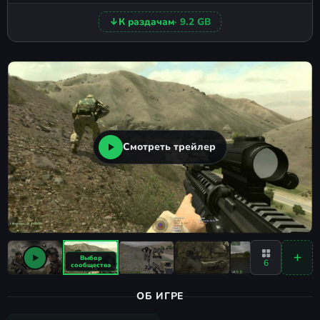
↓
К раздачам
· 9.2 GB
Смотреть трейлер
6
ОБ ИГРЕ