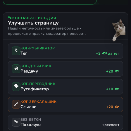
В основе - DRM Free версия от
gog.com v2.0.0.56
🐾
КОШАЧЬЯ ГИЛЬДИЯ
Улучшить страницу
Версия игры - 1.62.95248.1 /
Нашли неточность или знаете больше -
1.62.95248
предложите правку, модератор проверит.
Установка занимает примерно 5-10
КОТ-РУБРИКАТОР
минут
🔖
Тег
+3 🐟 за тег
КОТ-ДОБЫТЧИК
💿
Раздачу
+20 🐟
КОТ-ПЕРЕВОДЧИК
🗣
Русификатор
+10 🐟
КОТ-ЗЕРКАЛЬЩИК
🔗
Ссылки
+20 🐟
БЕЗ ВЕТКИ
🐾
Похожую
+респект