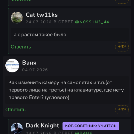
Cat tw11ks
24.07.2026
В ОТВЕТ
@N0SS1N3_44
а с растом такое было
+🐟
Ответить
Ваня
04.07.2026
Как изменить камеру на самолетах и т.п.(от
первого лица на третье) на клавиатуре, где нету
правого Enter? (углового)
+🐟
Ответить
Dark Knight
КОТ-СОВЕТНИК: УЧИТЕЛЬ
04.07.2026
В ОТВЕТ
@ВАНЯ