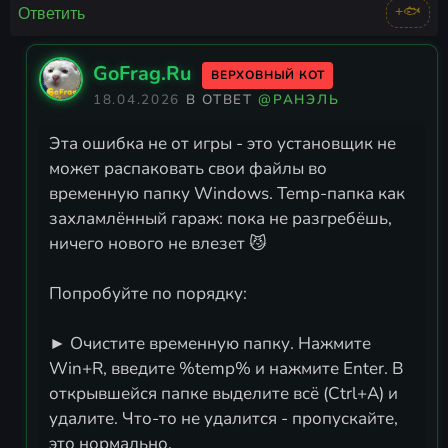
+🐟
Ответить
GoFrag.Ru
ВЕРХОВНЫЙ КОТ
18.04.2026
В ОТВЕТ
@РАНЭЛЬ
Эта ошибка не от игры - это установщик не
может распаковать свои файлы во
временную папку Windows. Temp-папка как
захламлённый гараж: пока не разгребёшь,
ничего нового не влезет 😼
Попробуйте по порядку:
► Очистите временную папку. Нажмите
Win+R, введите %temp% и нажмите Enter. В
открывшейся папке выделите всё (Ctrl+A) и
удалите. Что-то не удалится - пропускайте,
это нормально.