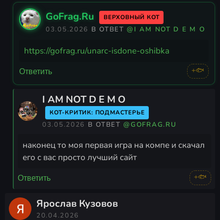
GoFrag.Ru
ВЕРХОВНЫЙ КОТ
03.05.2026
В ОТВЕТ
@I AM NOT D E M O
https://gofrag.ru/unarc-isdone-oshibka
+🐟
Ответить
I AM NOT D E M O
КОТ-КРИТИК: ПОДМАСТЕРЬЕ
03.05.2026
В ОТВЕТ
@GOFRAG.RU
наконец то моя первая игра на компе и скачал
его с вас просто лучший сайт
+🐟
Ответить
Ярослав Кузовов
20.04.2026