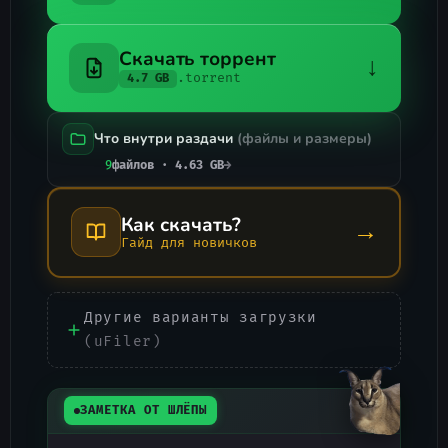
Скачать торрент
↓
.torrent
4.7 GB
Что внутри раздачи
(файлы и размеры)
9
файлов · 4.63 GB
→
Как скачать?
→
Гайд для новичков
Другие варианты загрузки
(uFiler)
ЗАМЕТКА ОТ ШЛЁПЫ