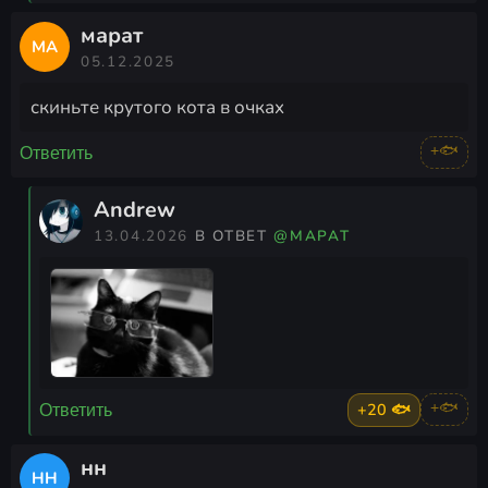
марат
МА
05.12.2025
скиньте крутого кота в очках
+🐟
Ответить
Andrew
13.04.2026
В ОТВЕТ
@МАРАТ
+20 🐟
+🐟
Ответить
нн
НН