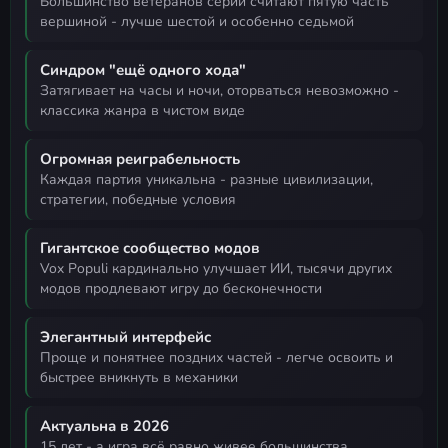
большинство ветеранов серии считают пятую часть
вершиной - лучше шестой и особенно седьмой
Синдром "ещё одного хода"
затягивает на часы и ночи, оторваться невозможно -
классика жанра в чистом виде
Огромная реиграбельность
каждая партия уникальна - разные цивилизации,
стратегии, победные условия
Гигантское сообщество модов
Vox Populi кардинально улучшает ИИ, тысячи других
модов продлевают игру до бесконечности
Элегантный интерфейс
проще и понятнее поздних частей - легче освоить и
быстрее вникнуть в механики
Актуальна в 2026
15 лет - а игра всё равно живее большинства