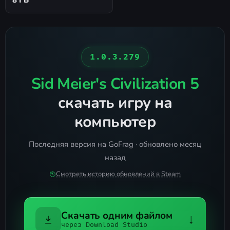
8 ГБ
1.0.3.279
Sid Meier's Civilization 5
скачать игру на
компьютер
Последняя версия на GoFrag · обновлено месяц
назад
Смотреть историю обновлений в Steam
Скачать одним файлом
↓
через Download Studio