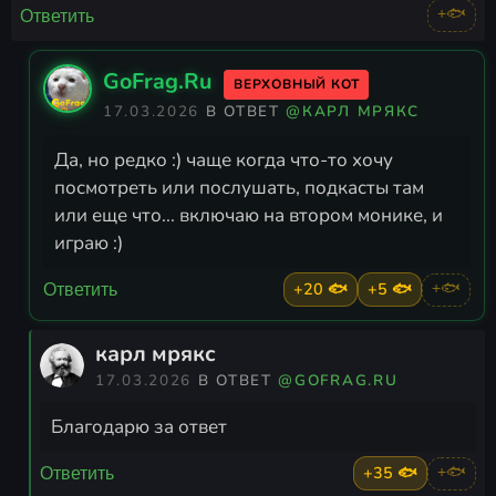
+🐟
Ответить
GoFrag.Ru
ВЕРХОВНЫЙ КОТ
17.03.2026
В ОТВЕТ
@КАРЛ МРЯКС
Да, но редко :) чаще когда что-то хочу
посмотреть или послушать, подкасты там
или еще что... включаю на втором монике, и
играю :)
+20 🐟
+5 🐟
+🐟
Ответить
карл мрякс
17.03.2026
В ОТВЕТ
@GOFRAG.RU
Благодарю за ответ
+35 🐟
+🐟
Ответить