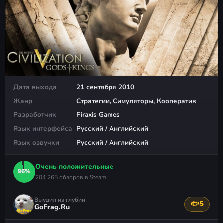
Дата выхода
21 сентября 2010
Жанр
Стратегии
,
Симуляторы
,
Кооператив
Разработчик
Firaxis Games
Язык интерфейса
Русский / Английский
Язык озвучки
Русский / Английский
Очень положительные
96%
204 265 обзоров в Steam
Выудил из глубин
🐟
5
Поблагода
GoFrag.Ru