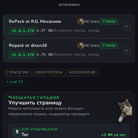
установки
RePack от R.G. Механики
MC Nekit
Стажёр
4.57 GB
обновлено месяц назад
v1.0.3.279
Repack от dixen18
MC Nekit
Стажёр
4.76 GB
обновлено месяц назад
v1.0.3.279
СТРАТЕГИИ
СИМУЛЯТОРЫ
КООПЕРАТИВ
ОТ ТРЕТЬЕГО ЛИЦА
МУЛЬТИПЛЕЕР
+ ещё 22
ГРАДОСТРОИТЕЛЬНЫЙ СИМУЛЯТОР
SID MEIER’S CIVILIZATION
2010
ПОШАГОВАЯ
🐾
КОШАЧЬЯ ГИЛЬДИЯ
Улучшить страницу
ВИД СВЕРХУ
ОДИНОЧНАЯ
ИССЛЕДОВАНИЕ
Нашли неточность или знаете больше -
СТРОИТЕЛЬСТВО
МЕНЕДЖМЕНТ
предложите правку, модератор проверит.
КРАЙНЕ ПОЛОЖИТЕЛЬНЫЕ
НЕСКОЛЬКО КОНЦОВОК
ИСТОРИЧЕСКАЯ
ГЛОБАЛЬНАЯ СТРАТЕГИЯ
4X
ГЕКСЫ
КОТ-РУБРИКАТОР
ДОБЫЧА (ЛУТ)
ПОЛИТИКА
ДИПЛОМАТИЯ
ЭВОЛЮЦИЯ
🔖
Тег
+3 🐟 за тег