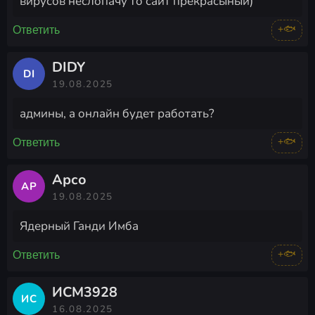
вирусов неслопачу то сайт прекрасыный)
+🐟
Ответить
DIDY
DI
19.08.2025
админы, а онлайн будет работать?
+🐟
Ответить
Арсо
АР
19.08.2025
Ядерный Ганди Имба
+🐟
Ответить
ИСМ3928
ИС
16.08.2025