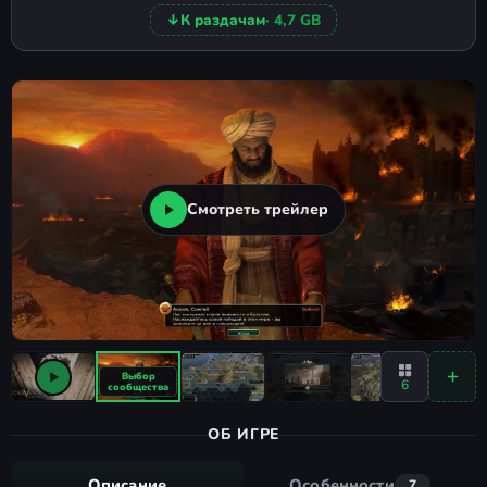
↓
К раздачам
· 4,7 GB
Смотреть трейлер
6
ОБ ИГРЕ
Описание
Особенности
7