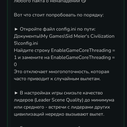
любого пакта о ненападении 😼
Вот что стоит попробовать по порядку:
► Откройте файл config.ini по пути:
Документы\My Games\Sid Meier's Civilization
5\config.ini
Найдите строку EnableGameCoreThreading =
1 и замените на EnableGameCoreThreading =
0
Это отключает многопоточность, которая
часто приводит к случайным вылетам.
► В настройках игры снизьте качество
лидеров (Leader Scene Quality) до минимума
или среднего - встречи с лидерами других
цивилизаций нередко вызывают вылет.