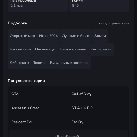
Платформеры
Гонки
2,1 тыс.
849
Подборки
популярные теги
Открытый мир
Игры 2026
Лучшие в Steam
Зомби
Выживание
Песочницы
Градостроение
Кооператив
Киберпанк
Тюнинг
Визуальные новеллы
Популярные серии
GTA
Call of Duty
Assassin's Creed
S.T.A.L.K.E.R.
Resident Evil
Far Cry
+ Ещё 6 серий