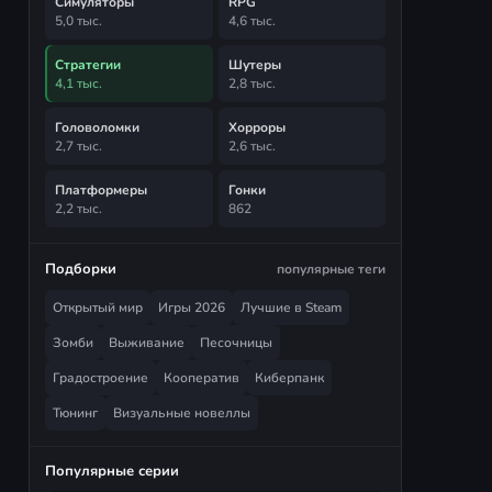
Симуляторы
RPG
5,0 тыс.
4,6 тыс.
Стратегии
Шутеры
4,1 тыс.
2,8 тыс.
Головоломки
Хорроры
2,7 тыс.
2,6 тыс.
Платформеры
Гонки
2,2 тыс.
862
Подборки
популярные теги
Открытый мир
Игры 2026
Лучшие в Steam
Зомби
Выживание
Песочницы
Градостроение
Кооператив
Киберпанк
Тюнинг
Визуальные новеллы
Популярные серии