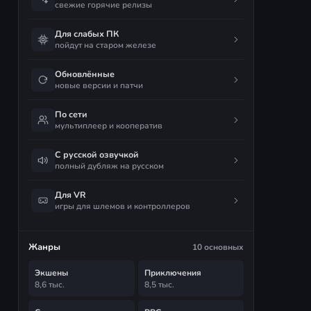
свежие горячие релизы
Для слабых ПК
пойдут на старом железе
Обновлённые
новые версии и патчи
По сети
мультиплеер и кооператив
С русской озвучкой
полный дубляж на русском
Для VR
игры для шлемов и контроллеров
Жанры
10 основных
Экшены
Приключения
8,6 тыс.
8,5 тыс.