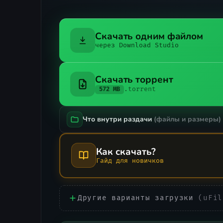
Скачать одним файлом
через Download Studio
Скачать торрент
.torrent
572 MB
Что внутри раздачи
(файлы и размеры)
Как скачать?
Гайд для новичков
Другие варианты загрузки
(uFil