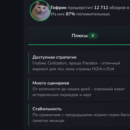
Гофрик
прошерстил
12 712
обзоров в
Из них
87%
положительных.
Плюсы
6
Доступная стратегия
глубже Civilization, проще Paradox - отличный
вариант для тех, кому сложны HOI4 и EU4
Много сценариев
от античности до наших дней - огромный охват
исторических периодов и карт
Стабильность
по сравнению с предыдущими играми серии багов
заметно меньше