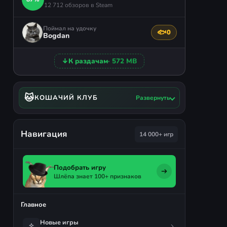
12 712 обзоров в Steam
Поймал на удочку
🐟
0
Поблагодарить авто
Bogdan
↓
К раздачам
· 572 MB
🐱
КОШАЧИЙ КЛУБ
Развернуть
Навигация
14 000+ игр
Подобрать игру
Шлёпа знает 100+ признаков
Главное
Новые игры