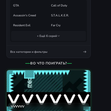
GTA
Call of Duty
Assassin's Creed
S.T.A.L.K.E.R.
Resident Evil
Far Cry
+ Ещё 6 серий
Все категории и фильтры
ВО ЧТО ПОИГРАТЬ?
VVVVVV