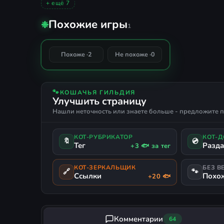
+ ещё 7
ВТОРАЯ МИРОВАЯ
ОБРАЗОВАТЕЛЬНАЯ
АЛЬТЕРНА
Age of History 2
Похожие игры
❉
РУССКИЙ ЯЗЫК
РУССКАЯ ОЗВУЧКА
DEFINITIVE EDITION
1
100%
Похоже ·
2
Не похоже ·
0
СОВПАДЕНИЕ
🐾
КОШАЧЬЯ ГИЛЬДИЯ
Улучшить страницу
Нашли неточность или знаете больше - предложите п
КОТ-РУБРИКАТОР
КОТ-
🔖
💿
Тег
Разд
+3 🐟 за тег
КОТ-ЗЕРКАЛЬЩИК
БЕЗ В
🔗
🐾
Ссылки
Похо
+20 🐟
Комментарии
64