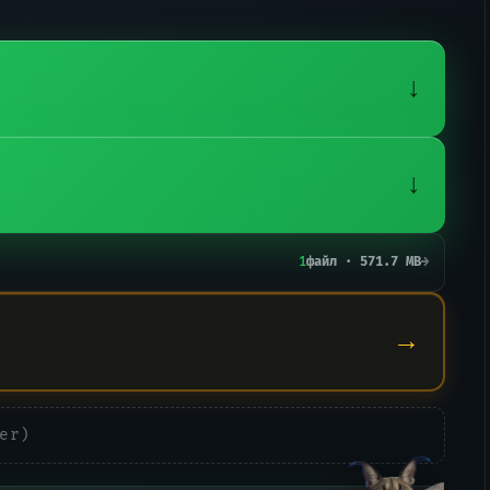
↓
↓
1
файл · 571.7 MB
→
→
er)