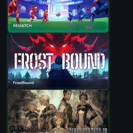
REMATCH
FrostBound