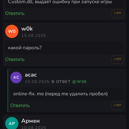
Custom.dll, выдаёт ошибку при запуске игры
+🐟
Ответить
w0k
W0
15.08.2025
какой пароль?
+🐟
Ответить
асас
АС
15.08.2025
В ОТВЕТ
@W0K
online-fix. me (перед me удалить пробел)
+🐟
Ответить
Армен
АР
10.08.2025