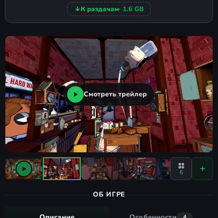
↓
К раздачам
· 1.6 GB
Смотреть трейлер
6
ОБ ИГРЕ
Описание
Особенности
4