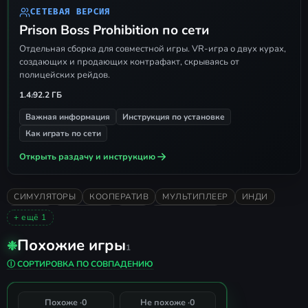
серверах
СЕТЕВАЯ ВЕРСИЯ
Prison Boss Prohibition по сети
Если застряли на бесконечном
Searching...
в меню, зайдите в
Отдельная сборка для совместной игры. VR-игра о двух курах,
создающих и продающих контрафакт, скрываясь от
Tutorial
и вернитесь в главное меню
полицейских рейдов.
1.4.9
2.2 ГБ
Важная информация
Инструкция по установке
Как играть по сети
Открыть раздачу и инструкцию
СИМУЛЯТОРЫ
КООПЕРАТИВ
МУЛЬТИПЛЕЕР
ИНДИ
ДЛЯ VR
КРАФТИНГ
2025
ОДИНОЧНАЯ
+ ещё 1
РУССКИЙ ЯЗЫК
Похожие игры
❉
1
Prison Boss
Ⓘ СОРТИРОВКА ПО СОВПАДЕНИЮ
0%
Похоже ·
0
Не похоже ·
0
СОВПАДЕНИЕ