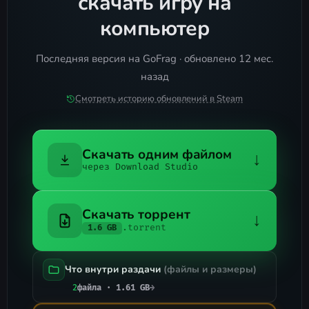
скачать игру на
компьютер
Последняя версия на GoFrag · обновлено 12 мес.
назад
Смотреть историю обновлений в Steam
Скачать одним файлом
↓
через Download Studio
Скачать торрент
↓
.torrent
1.6 GB
Что внутри раздачи
(файлы и размеры)
2
файла · 1.61 GB
→