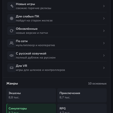
Новые игры
свежие горячие релизы
Для слабых ПК
пойдут на старом железе
Обновлённые
новые версии и патчи
По сети
мультиплеер и кооператив
С русской озвучкой
полный дубляж на русском
Для VR
игры для шлемов и контроллеров
Жанры
10 основных
Экшены
Приключения
8,8 тыс.
8,7 тыс.
Симуляторы
RPG
5,2 тыс.
4,7 тыс.