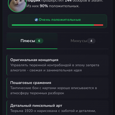
Гофрик
прошерстил
144
обзоров в Steam.
Из них
90%
положительных.
Очень положительные
Плюсы
Минусы
6
4
Оригинальная концепция
управлять тюремной контрабандой в эпоху запрета
алкоголя - свежая и занимательная идея
Пошаговые сражения
тактические бои с картами хорошо вписываются в
атмосферу тюремных разборок
Детальный пиксельный арт
тюрьма 1920-х нарисована с заботой и деталями,