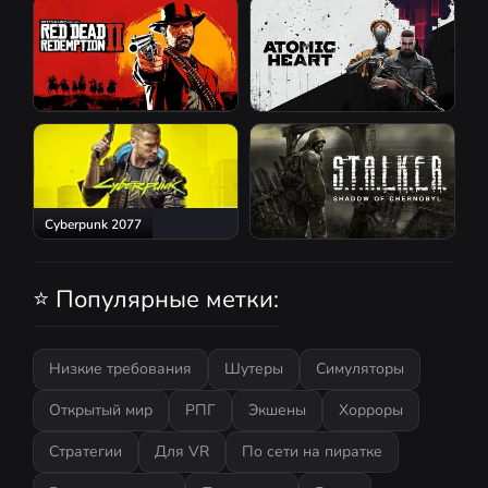
Red Dead Redemption 2
Atomic Heart
Cyberpunk 2077
S.T.A.L.K.E.R.: Shadow of
Chernobyl
⭐ Популярные метки:
Низкие требования
Шутеры
Симуляторы
Открытый мир
РПГ
Экшены
Хорроры
Стратегии
Для VR
По сети на пиратке