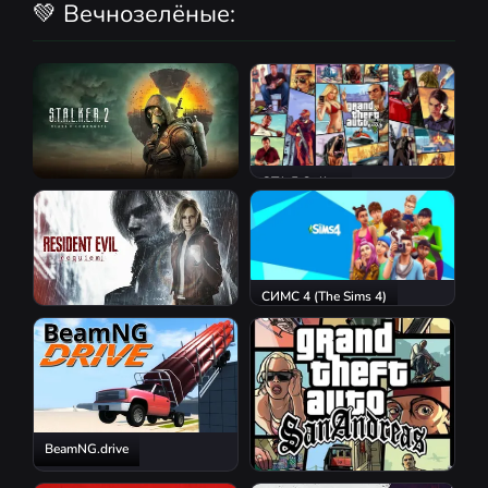
💚 Вечнозелёные:
GTA 5 Online
S.T.A.L.K.E.R. 2: Heart of
Chornobyl
СИМС 4 (The Sims 4)
Resident Evil Requiem
BeamNG.drive
GTA San Andreas