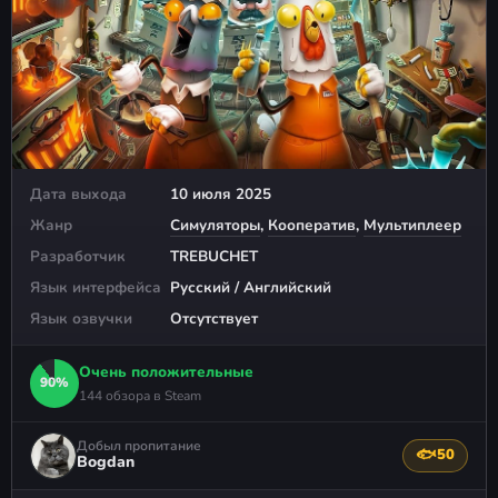
Дата выхода
10 июля 2025
Жанр
Симуляторы
,
Кооператив
,
Мультиплеер
Разработчик
TREBUCHET
Язык интерфейса
Русский / Английский
Язык озвучки
Отсутствует
Очень положительные
90%
144 обзора в Steam
Добыл пропитание
🐟
50
Поблагодар
Bogdan