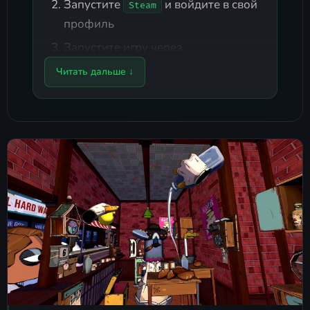
Запустите
и войдите в свой
Steam
профиль
Запустите игру через
Prison_Boss_2.exe
Читать дальше ↓
В игре
Создание или подключение к
серверу:
Play In Multiplayer - Play With A Random
Player - ожидание подключения
другого игрока
Примечания
Для запуска игры требуется VR-
шлем
Доступна игра на официальных