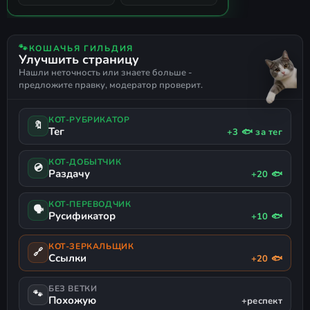
🐾
КОШАЧЬЯ ГИЛЬДИЯ
Улучшить страницу
Нашли неточность или знаете больше -
предложите правку, модератор проверит.
КОТ-РУБРИКАТОР
🔖
Тег
+3 🐟 за тег
КОТ-ДОБЫТЧИК
💿
Раздачу
+20 🐟
КОТ-ПЕРЕВОДЧИК
🗣
Русификатор
+10 🐟
КОТ-ЗЕРКАЛЬЩИК
🔗
Ссылки
+20 🐟
БЕЗ ВЕТКИ
🐾
Похожую
+респект