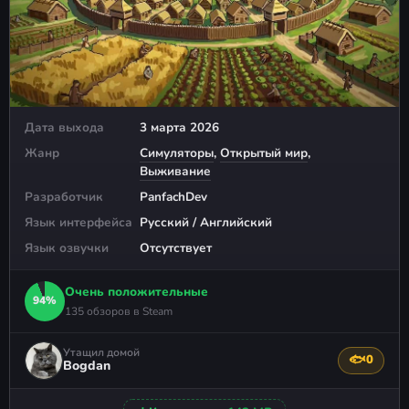
Дата выхода
3 марта 2026
Жанр
Симуляторы
,
Открытый мир
,
Выживание
Разработчик
PanfachDev
Язык интерфейса
Русский / Английский
Язык озвучки
Отсутствует
Очень положительные
94%
135 обзоров в Steam
Утащил домой
🐟
0
Поблагода
Bogdan