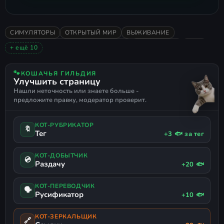
Нажмите кнопку
"Пропустить"
Либо перейдите в
"Настройки"
установщика и снимите галочки с
СИМУЛЯТОРЫ
ОТКРЫТЫЙ МИР
ВЫЖИВАНИЕ
ГРАДОСТРОИТЕЛЬНЫЙ СИМУЛЯТОР
ненужных программ
ПЕСОЧНИЦА
2026
+ ещё 10
ОЧЕНЬ ПОЛОЖИТЕЛЬНЫЕ
АТМОСФЕРНАЯ
Бездумное нажатие "Далее" приведет к
СТРОИТЕЛЬСТВО
МЕНЕДЖМЕНТ
🐾
КОШАЧЬЯ ГИЛЬДИЯ
установке рекламного софта!
Улучшить страницу
УПРАВЛЕНИЕ РЕСУРСАМИ
ИСТОРИЧЕСКАЯ
Нашли неточность или знаете больше -
СТИЛИЗОВАННАЯ
СИМУЛЯТОР КОЛОНИИ
ПРИРОДА
предложите правку, модератор проверит.
РУССКИЙ ЯЗЫК
КОТ-РУБРИКАТОР
🔖
Тег
+3 🐟 за тег
КОТ-ДОБЫТЧИК
💿
Раздачу
+20 🐟
КОТ-ПЕРЕВОДЧИК
🗣
Русификатор
+10 🐟
КОТ-ЗЕРКАЛЬЩИК
🔗