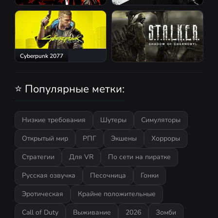
Red Dead Redemption 2
Atomic Heart
Cyberpunk 2077
S.T.A.L.K.E.R.: Shadow of
Chernobyl
⭐ Популярные метки:
Низкие требования
Шутеры
Симуляторы
Открытый мир
РПГ
Экшены
Хорроры
Стратегии
Для VR
По сети на пиратке
Русская озвучка
Песочница
Гонки
Эротическая
Крайне положительные
Call of Duty
Выживание
2026
Зомби