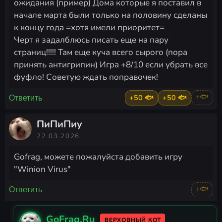
ожидания (пример) Дома которые я поставил в
начале марта были только на половину сделаны
к концу года =хотя имели приоритет=
Черт я задалблюсь писать еще на пару
страниц!!!!! Там еще куча всего сырого (пора
принять антигрипин) Игра +8/10 если убрать все
фуфло! Советую ждать поправочек!
+50 🐟
+50 🐟
+🐟
Ответить
ПиПиПиу
22.03.2026
Gofrag, можете пожалуйста добавить игру
"Winion Virus"
+🐟
Ответить
GoFrag.Ru
ВЕРХОВНЫЙ КОТ