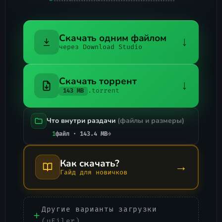
Скачать одним файлом
↓
через Download Studio
Скачать торрент
↓
.torrent
143 MB
Что внутри раздачи
(файлы и размеры)
1
файл · 143.4 MB
→
Как скачать?
→
Гайд для новичков
Другие варианты загрузки
(uFiler)