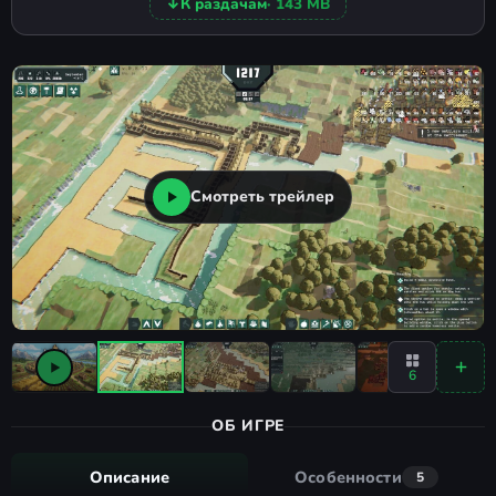
↓
К раздачам
· 143 MB
Смотреть трейлер
6
ОБ ИГРЕ
Описание
Особенности
5