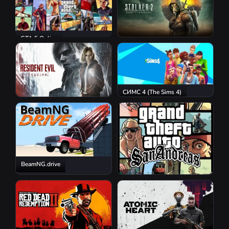
GTA 5 Online
S.T.A.L.K.E.R. 2: Heart of
Chornobyl
СИМС 4 (The Sims 4)
Resident Evil Requiem
BeamNG.drive
GTA San Andreas