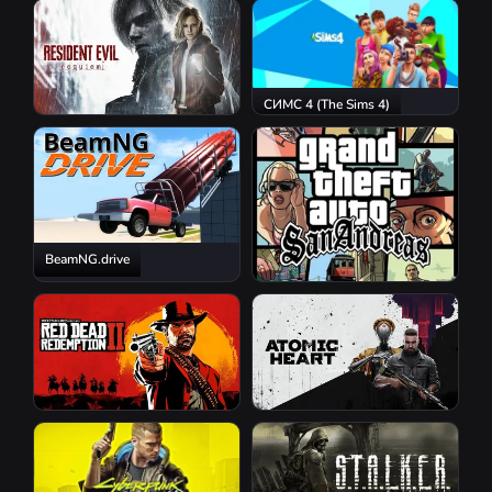
S.T.A.L.K.E.R. 2: Heart of
Chornobyl
СИМС 4 (The Sims 4)
Resident Evil Requiem
BeamNG.drive
GTA San Andreas
Red Dead Redemption 2
Atomic Heart