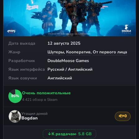
Дата выхода
12 августа 2025
Жанр
Шутеры
,
Кооператив
,
От первого лица
Разработчик
DoubleMoose Games
Язык интерфейса
Русский / Английский
Язык озвучки
Английский
Очень положительные
85%
4 421 обзор в Steam
Утащил домой
🐟
0
Поблагода
Bogdan
↓
К раздачам
· 5.8 GB