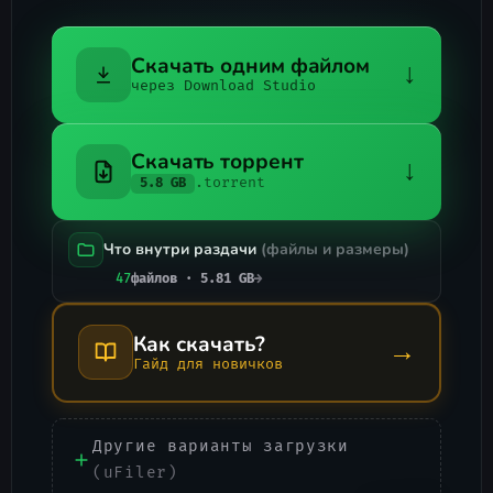
Скачать одним файлом
↓
через Download Studio
Скачать торрент
↓
.torrent
5.8 GB
Что внутри раздачи
(файлы и размеры)
47
файлов · 5.81 GB
→
Как скачать?
→
Гайд для новичков
Другие варианты загрузки
(uFiler)