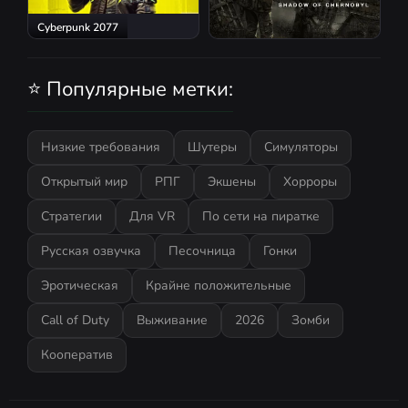
Cyberpunk 2077
S.T.A.L.K.E.R.: Shadow of
Chernobyl
⭐ Популярные метки:
Низкие требования
Шутеры
Симуляторы
Открытый мир
РПГ
Экшены
Хорроры
Стратегии
Для VR
По сети на пиратке
Русская озвучка
Песочница
Гонки
Эротическая
Крайне положительные
Call of Duty
Выживание
2026
Зомби
Кооператив