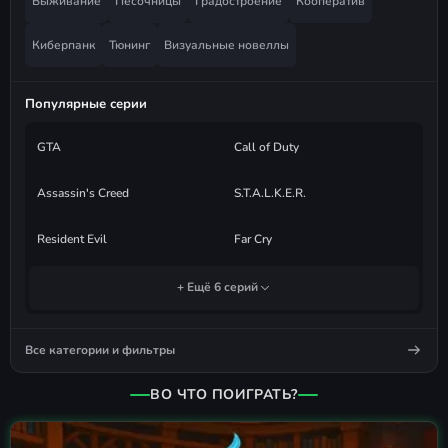
Выживание
Песочницы
Градостроение
Кооператив
Киберпанк
Тюнинг
Визуальные новеллы
Популярные серии
GTA
Call of Duty
Assassin's Creed
S.T.A.L.K.E.R.
Resident Evil
Far Cry
+ Ещё 6 серий
Все категории и фильтры
ВО ЧТО ПОИГРАТЬ?