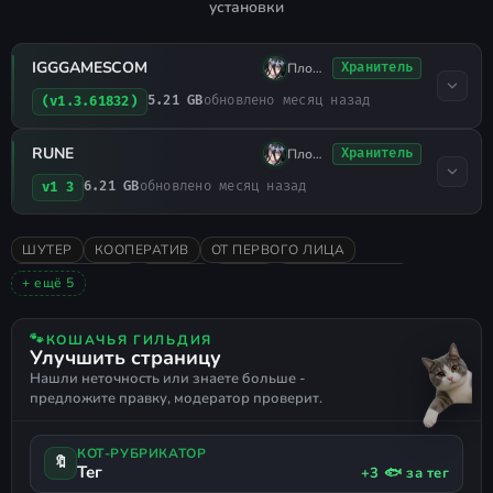
установки
IGGGAMESCOM
Плохо Спал
Хранитель
5.21 GB
обновлено месяц назад
(v1.3.61832)
RUNE
Плохо Спал
Хранитель
6.21 GB
обновлено месяц назад
v1 3
ШУТЕР
КООПЕРАТИВ
ОТ ПЕРВОГО ЛИЦА
МУЛЬТИПЛЕЕР
ЭКШЕН
ИНДИ
ПРИКЛЮЧЕНИЯ
+ ещё 5
РОГАЛИК
ГОРЯЧИЕ НОВИНКИ
2025
ОДИНОЧНАЯ
РУССКИЙ ЯЗЫК
🐾
КОШАЧЬЯ ГИЛЬДИЯ
Улучшить страницу
Нашли неточность или знаете больше -
предложите правку, модератор проверит.
КОТ-РУБРИКАТОР
🔖
Тег
+3 🐟 за тег