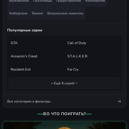
Выживание
Песочницы
Градостроение
Кооператив
Киберпанк
Тюнинг
Визуальные новеллы
Популярные серии
GTA
Call of Duty
Assassin's Creed
S.T.A.L.K.E.R.
Resident Evil
Far Cry
+ Ещё 6 серий
Все категории и фильтры
ВО ЧТО ПОИГРАТЬ?