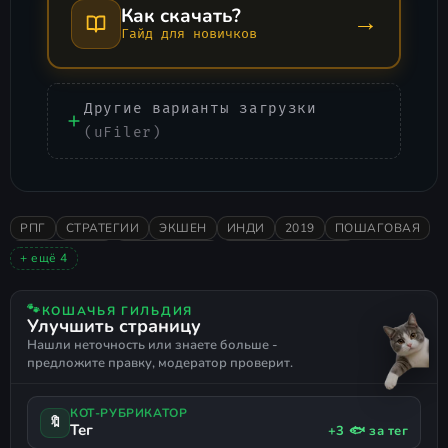
Как скачать?
→
Гайд для новичков
Другие варианты загрузки
(uFiler)
РПГ
СТРАТЕГИИ
ЭКШЕН
ИНДИ
2019
ПОШАГОВАЯ
ОДИНОЧНАЯ
СМЕШАННЫЕ
СЮЖЕТНЫЕ ИГРЫ
+ ещё 4
АТМОСФЕРНАЯ
КАСТОМИЗАЦИЯ
РУССКИЙ ЯЗЫК
РУССКАЯ ОЗВУЧКА
🐾
КОШАЧЬЯ ГИЛЬДИЯ
Улучшить страницу
Нашли неточность или знаете больше -
предложите правку, модератор проверит.
КОТ-РУБРИКАТОР
🔖
Тег
+3 🐟 за тег