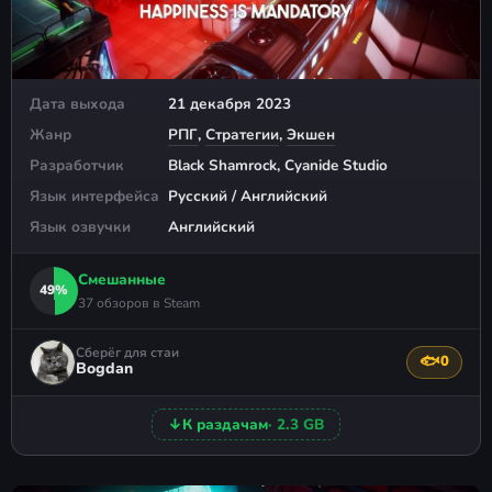
Дата выхода
21 декабря 2023
Жанр
РПГ
,
Стратегии
,
Экшен
Разработчик
Black Shamrock, Cyanide Studio
Язык интерфейса
Русский / Английский
Язык озвучки
Английский
Смешанные
49%
37 обзоров в Steam
Сберёг для стаи
🐟
0
Поблагода
Bogdan
↓
К раздачам
· 2.3 GB