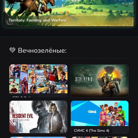
Territory: Farming and Warfare
💚 Вечнозелёные:
GTA 5 Online
S.T.A.L.K.E.R. 2: Heart of
Chornobyl
СИМС 4 (The Sims 4)
Resident Evil Requiem