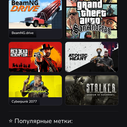
BeamNG.drive
GTA San Andreas
Red Dead Redemption 2
Atomic Heart
Cyberpunk 2077
S.T.A.L.K.E.R.: Shadow of
Chernobyl
⭐ Популярные метки: