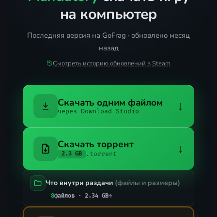
на компьютер
Последняя версия на GoFrag · обновлено месяц
назад
Смотреть историю обновлений в Steam
Скачать одним файлом
↓
через Download Studio
Скачать торрент
↓
.torrent
2.3 GB
Что внутри раздачи
(файлы и размеры)
8
файлов · 2.34 GB
→