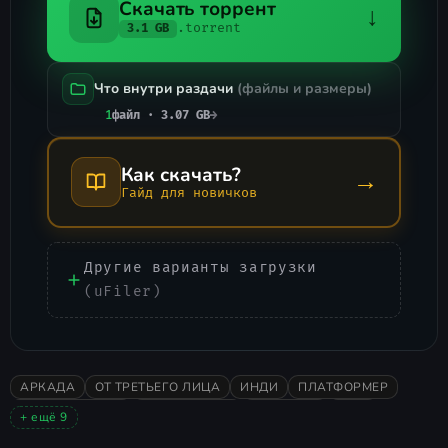
Скачать торрент
↓
.torrent
3.1 GB
Что внутри раздачи
(файлы и размеры)
1
файл · 3.07 GB
→
Как скачать?
→
Гайд для новичков
Другие варианты загрузки
(uFiler)
АРКАДА
ОТ ТРЕТЬЕГО ЛИЦА
ИНДИ
ПЛАТФОРМЕР
ПРИКЛЮЧЕНИЯ
КАЗУАЛЬНАЯ
ДЕТЕКТИВ
2024
+ ещё 9
ОДИНОЧНАЯ
ОЧЕНЬ ПОЛОЖИТЕЛЬНЫЕ
ИССЛЕДОВАНИЕ