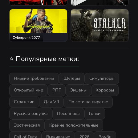
Red Dead Redemption 2
Atomic Heart
Cyberpunk 2077
S.T.A.L.K.E.R.: Shadow of
Chernobyl
⭐ Популярные метки:
Низкие требования
Шутеры
Симуляторы
Открытый мир
РПГ
Экшены
Хорроры
Стратегии
Для VR
По сети на пиратке
Русская озвучка
Песочница
Гонки
Эротическая
Крайне положительные
Call of Duty
Выживание
2026
Зомби