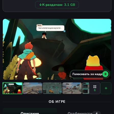
↓
К раздачам
· 3.1 GB
Голосовать за кадр
0
6
ОБ ИГРЕ
Описание
Особенности
4