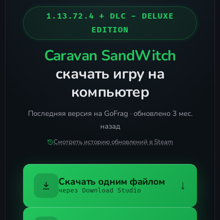
1.13.72.4 + DLC - DELUXE
EDITION
Caravan SandWitch
скачать игру на
компьютер
Последняя версия на GoFrag · обновлено 3 мес.
назад
Смотреть историю обновлений в Steam
Скачать одним файлом
↓
через Download Studio