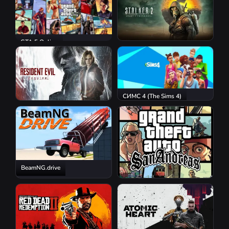
GTA 5 Online
S.T.A.L.K.E.R. 2: Heart of
Chornobyl
СИМС 4 (The Sims 4)
Resident Evil Requiem
BeamNG.drive
GTA San Andreas