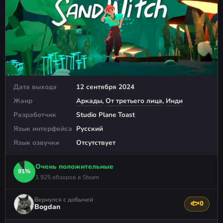
Дата выхода
12 сентября 2024
Жанр
Аркады
,
От третьего лица
,
Инди
Разработчик
Studio Plane Toast
Язык интерфейса
Русский
Язык озвучки
Отсутствует
Очень положительные
91%
1 925 обзоров в Steam
Вернулся с добычей
🐟
0
Поблагода
Bogdan