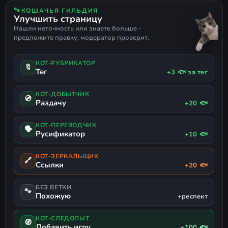
КРАСОЧНАЯ
ПОСТАПОКАЛИПСИС
АВТОСИМУЛЯТОР
🐾
КОШАЧЬЯ ГИЛЬДИЯ
Улучшить страницу
ИНТЕРАКТИВНАЯ ФАНТАСТИКА
РУССКИЙ ЯЗЫК
Нашли неточность или знаете больше -
ПОДДЕРЖКА ГЕЙМПАДА
предложите правку, модератор проверит.
КОТ-РУБРИКАТОР
🔖
Тег
+3 🐟 за тег
КОТ-ДОБЫТЧИК
💿
Раздачу
+20 🐟
КОТ-ПЕРЕВОДЧИК
🗣
Русификатор
+10 🐟
КОТ-ЗЕРКАЛЬЩИК
🔗
Ссылки
+20 🐟
БЕЗ ВЕТКИ
🐾
Похожую
+респект
КОТ-СЛЕДОПЫТ
🧭
Добавить игру
+100 🐟