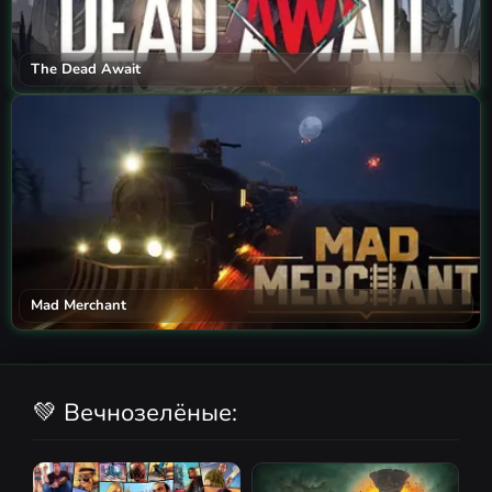
The Dead Await
Mad Merchant
💚 Вечнозелёные: