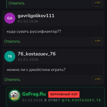
+🐟
Ответить
gavrilgolikov111
GA
01.02.2026
куда сувать руссифиактор??
+🐟
Ответить
76_kostazuev_76
76
31.01.2026
можно ли с джойстика играть?
+🐟
Ответить
GoFrag.Ru
ВЕРХОВНЫЙ КОТ
01.02.2026
В ОТВЕТ
@76_KOSTAZUEV_76