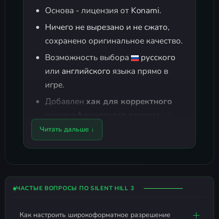
Основа - лицензия от
Konami
.
Ничего не вырезано и не сжато
,
сохранено оригинальное качество.
Возможность выбора
русского
или
английского
языка прямо в
игре.
Добавлен
хак для корректного
широкоформатного режима
на
современных мониторах.
Читать дальше ↓
Фан-перевод от
Conq/Hometown.Ru
(версия
):
3.1 final
Русский язык вставлен вместо
ЧАСТЫЕ ВОПРОСЫ ПО SILENT HILL 3
французского (сохранён
английский текст).
Как настроить широкоформатное разрешение