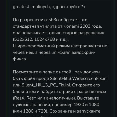
greatest_malinych, здравствуйте 🐾
По разрешению: sh3config.exe - это
стандартная утилита от Konami 2003 года,
она показывает только старые разрешения
(512x512, 1024x768 и т.д.).
Широкоформатный режим настраивается не
через неё, а через .ini-файл вайдскрин-
фикса.
Посмотрите в папке с игрой - там должен
быть файл вроде SilentHill3.WidescreenFix.ini
или Silent_Hill_3_PC_Fix.ini. Откройте его
блокнотом и найдите строки с разрешением
(ResX, ResY или аналогичные). Выставьте
нужные значения, например 1920 и 1080
(или 1280 и 720). Сохраните и запускайте