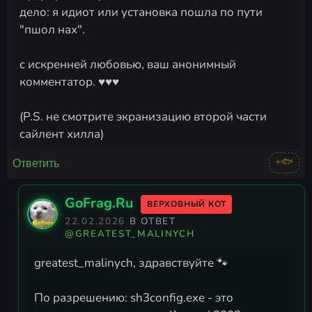
дело: я идиот или установка пошла по пути
"пшол нах".
с искренней любовью, ваш анонимный
комментатор. ♥♥♥
(P.S. не смотрите экранизацию второй части
сайлент хилла)
+🐟
Ответить
GoFrag.Ru
ВЕРХОВНЫЙ КОТ
22.02.2026
В ОТВЕТ
@GREATEST_MALINYCH
greatest_malinych, здравствуйте 🐾
По разрешению: sh3config.exe - это