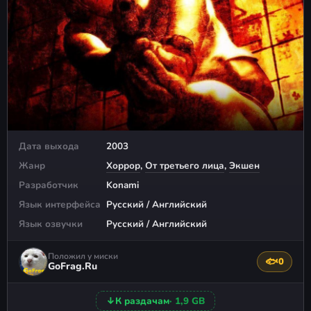
Дата выхода
2003
Жанр
Хоррор
,
От третьего лица
,
Экшен
Разработчик
Konami
Язык интерфейса
Русский / Английский
Язык озвучки
Русский / Английский
Положил у миски
🐟
0
Поблагода
GoFrag.Ru
↓
К раздачам
· 1,9 GB