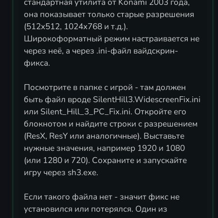
стандартная утилита от Konami 2003 года,
она показывает только старые разрешения
(512x512, 1024x768 и т.д.).
Широкоформатный режим настраивается не
через неё, а через .ini-файл вайдскрин-
фикса.
Посмотрите в папке с игрой - там должен
быть файл вроде SilentHill3.WidescreenFix.ini
или Silent_Hill_3_PC_Fix.ini. Откройте его
блокнотом и найдите строки с разрешением
(ResX, ResY или аналогичные). Выставьте
нужные значения, например 1920 и 1080
(или 1280 и 720). Сохраните и запускайте
игру через sh3.exe.
Если такого файла нет - значит фикс не
установился или потерялся. Один из