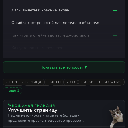
Улучшен шрифт, исправлены
тексты в меню опций.
Лаги, вылеты и красный экран
Полностью переведена утилита
Ошибка «нет решений для доступа к объекту»
(графика и
sh3config.exe
управление).
Как играть с геймпадом или джойстиком
Инсталлятор максимально
простой
Как установить camera mod
и удобный
.
Автор RePack'а и исправлений
Показать все вопросы ▼
перевода
ОТ ТРЕТЬЕГО ЛИЦА
ЭКШЕН
2003
НИЗКИЕ ТРЕБОВАНИЯ
brainDEAD1986
ХОРРОР
SILENT HILL
ЯПОНСКИЕ ИГРЫ
РУССКИЙ ЯЗЫК
+ ещё 1
Русификатор
РУССКАЯ ОЗВУЧКА
🐾
Локализация от
GamesVoice
(донатил
КОШАЧЬЯ ГИЛЬДИЯ
Улучшить страницу
Иван Богданов) теперь доступна для
Нашли неточность или знаете больше -
предложите правку, модератор проверит.
загрузки.