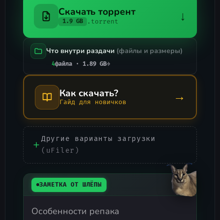
Скачать торрент
↓
.torrent
1.9 GB
Что внутри раздачи
(файлы и размеры)
4
файла · 1.89 GB
→
Как скачать?
→
Гайд для новичков
Другие варианты загрузки
(uFiler)
ЗАМЕТКА ОТ ШЛЁПЫ
Особенности репака