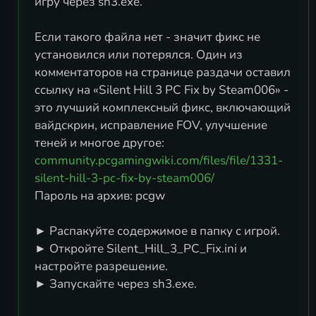
игру через sh3.exe.
Если такого файла нет - значит фикс не
установился или потерялся. Один из
комментаторов на странице раздачи оставил
ссылку на «Silent Hill 3 PC Fix by Steam006» -
это лучший комплексный фикс, включающий
вайдскрин, исправление FOV, улучшение
community.pcgamingwiki.com/files/file/1331-
silent-hill-3-pc-fix-by-steam006/
Пароль на архив: pcgw
► Распакуйте содержимое в папку с игрой.
► Откройте Silent_Hill_3_PC_Fix.ini и
настройте разрешение.
► Запускайте через sh3.exe.