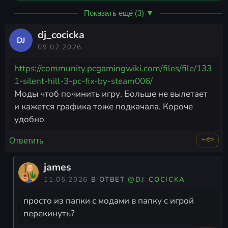
Показать ещё (3) ▼
dj_cocicka
DJ
09.02.2026
https://community.pcgamingwiki.com/files/file/133
1-silent-hill-3-pc-fix-by-steam006/
Моды чтоб починить игру. Больше не вылетает
и кажется графика тоже подкачала. Короче
удобно
+🐟
Ответить
james
11.05.2026
В ОТВЕТ
@DJ_COCICKA
просто из папки с модами в папку с игрой
перекинуть?