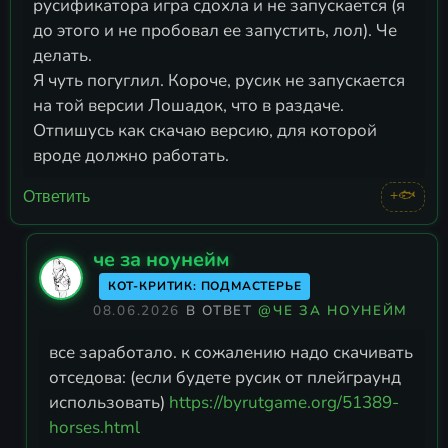
русификатора игра сдохла и не запускается (я
до этого и не пробовал ее запустить, лол). Че
делать.
Я чуть погуглил. Короче, русик не запускается
на той версии Лошадок, что в раздаче.
Отпишусь как скачаю версию, для которой
вроде должно работать.
+🐟
Ответить
че за ноунейм
КОТ-КРИТИК: ПОДМАСТЕРЬЕ
08.06.2026
В ОТВЕТ
@ЧЕ ЗА НОУНЕЙМ
все заработало. к сожалению надо скачивать
отседова: (если будете русик от плейграунд
использовать)
https://byrutgame.org/51389-
horses.html