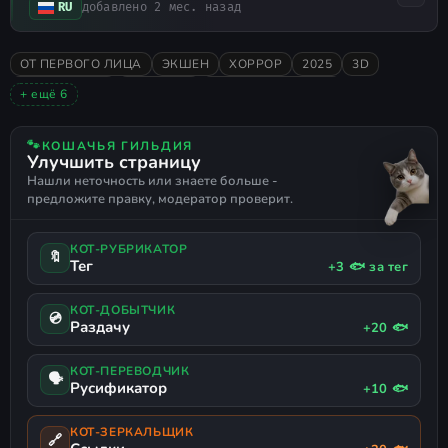
RU
добавлено 2 мес. назад
ОТ ПЕРВОГО ЛИЦА
ЭКШЕН
ХОРРОР
2025
3D
ЖЕСТОКОСТЬ
МРАЧНАЯ
ЭМОЦИОНАЛЬНАЯ
+ ещё 6
ЧЁРНЫЙ ЮМОР
ПСИХОЛОГИЧЕСКАЯ
18+
80-Е
ПСИХОДЕЛИКА
ФИЛОСОФСКАЯ
🐾
КОШАЧЬЯ ГИЛЬДИЯ
Улучшить страницу
Нашли неточность или знаете больше -
предложите правку, модератор проверит.
КОТ-РУБРИКАТОР
🔖
Тег
+3 🐟 за тег
КОТ-ДОБЫТЧИК
💿
Раздачу
+20 🐟
КОТ-ПЕРЕВОДЧИК
🗣
Русификатор
+10 🐟
КОТ-ЗЕРКАЛЬЩИК
🔗