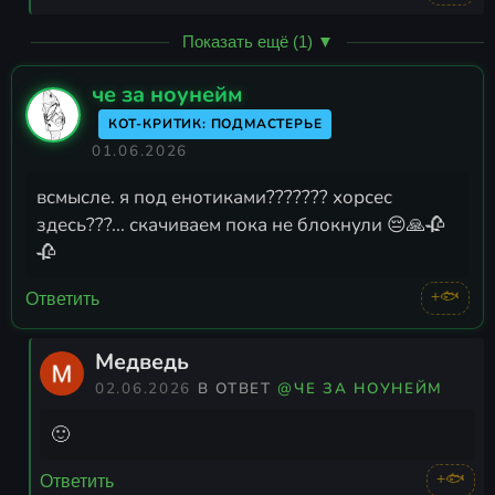
Показать ещё (1) ▼
че за ноунейм
КОТ-КРИТИК: ПОДМАСТЕРЬЕ
01.06.2026
всмысле. я под енотиками??????? хорсес
здесь???... скачиваем пока не блокнули 😔🙏🥀
🥀
+🐟
Ответить
Медведь
02.06.2026
В ОТВЕТ
@ЧЕ ЗА НОУНЕЙМ
🙂
+🐟
Ответить