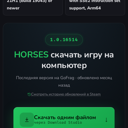
21H1 (build 19043) or
with SSE2 instruction set
newer
support, Arm64
1.0.16514
HORSES
скачать игру на
компьютер
Последняя версия на GoFrag · обновлено месяц
назад
Смотреть историю обновлений в Steam
Скачать одним файлом
↓
через Download Studio