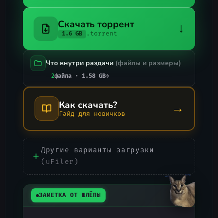
Скачать торрент
↓
.torrent
1.6 GB
Что внутри раздачи
(файлы и размеры)
2
файла · 1.58 GB
→
Как скачать?
→
Гайд для новичков
Другие варианты загрузки
(uFiler)
ЗАМЕТКА ОТ ШЛЁПЫ