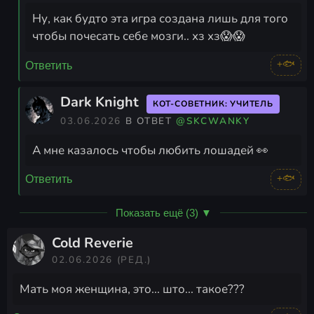
Ну, как будто эта игра создана лишь для того
чтобы почесать себе мозги.. хз хз😱😱
+🐟
Ответить
Dark Knight
КОТ-СОВЕТНИК: УЧИТЕЛЬ
03.06.2026
В ОТВЕТ
@SKCWANKY
А мне казалось чтобы любить лошадей 👀
+🐟
Ответить
Показать ещё (3) ▼
Cold Reverie
02.06.2026
(РЕД.)
Мать моя женщина, это... што... такое???