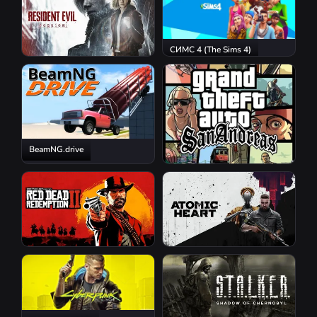
СИМС 4 (The Sims 4)
Resident Evil Requiem
BeamNG.drive
GTA San Andreas
Red Dead Redemption 2
Atomic Heart