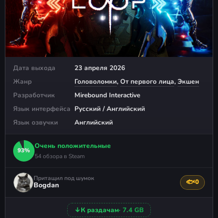
Дата выхода
23 апреля 2026
Жанр
Головоломки
,
От первого лица
,
Экшен
Разработчик
Mirebound Interactive
Язык интерфейса
Русский / Английский
Язык озвучки
Английский
Очень положительные
93%
54 обзора в Steam
Притащил под шумок
🐟
0
Поблагода
Bogdan
↓
К раздачам
· 7.4 GB