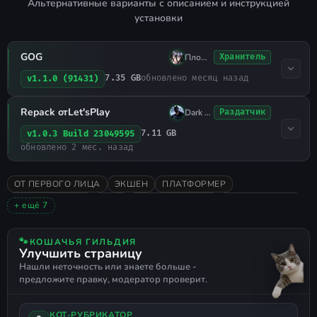
Альтернативные варианты с описанием и инструкцией
установки
GOG
Плохо Спал
Хранитель
7.35 GB
обновлено месяц назад
v1.1.0 (91431)
Repack отLet'sРlay
Dark Knight
Раздатчик
7.11 GB
v1.0.3 Build 23049595
обновлено 2 мес. назад
ОТ ПЕРВОГО ЛИЦА
ЭКШЕН
ПЛАТФОРМЕР
ГОЛОВОЛОМКИ
2026
ИССЛЕДОВАНИЕ
АТМОСФЕРНАЯ
+ ещё 7
НАУЧНАЯ ФАНТАСТИКА
РЕАЛИСТИЧНАЯ
ЭМОЦИОНАЛЬНАЯ
ДРАМА
ФИЛОСОФСКАЯ
🐾
КОШАЧЬЯ ГИЛЬДИЯ
Улучшить страницу
РУССКИЙ ЯЗЫК
ПОДДЕРЖКА ГЕЙМПАДА
Нашли неточность или знаете больше -
предложите правку, модератор проверит.
КОТ-РУБРИКАТОР