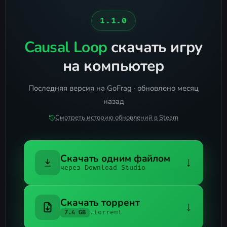
1.1.0
Causal Loop
скачать игру
на компьютер
Последняя версия на GoFrag · обновлено месяц
назад
Смотреть историю обновлений в Steam
Скачать одним файлом
↓
через Download Studio
Скачать торрент
↓
.torrent
7.4 GB