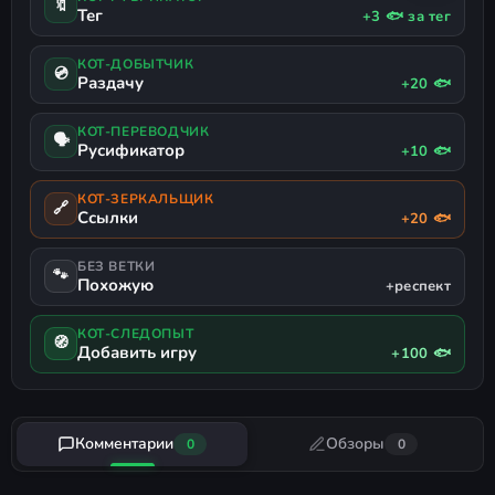
🔖
Тег
+3 🐟 за тег
КОТ-ДОБЫТЧИК
💿
Раздачу
+20 🐟
КОТ-ПЕРЕВОДЧИК
🗣
Русификатор
+10 🐟
КОТ-ЗЕРКАЛЬЩИК
🔗
Ссылки
+20 🐟
БЕЗ ВЕТКИ
🐾
Похожую
+респект
КОТ-СЛЕДОПЫТ
🧭
Добавить игру
+100 🐟
Комментарии
Обзоры
0
0