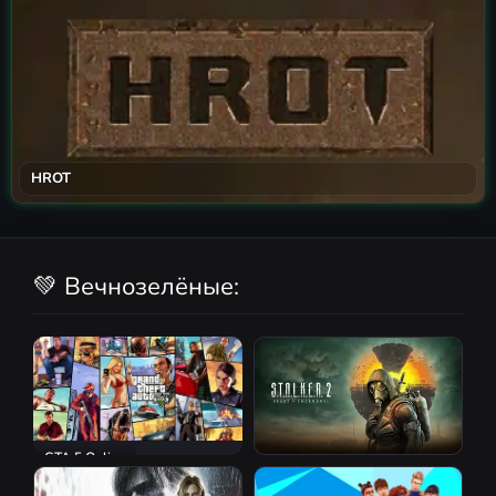
HROT
💚 Вечнозелёные:
GTA 5 Online
S.T.A.L.K.E.R. 2: Heart of
Chornobyl