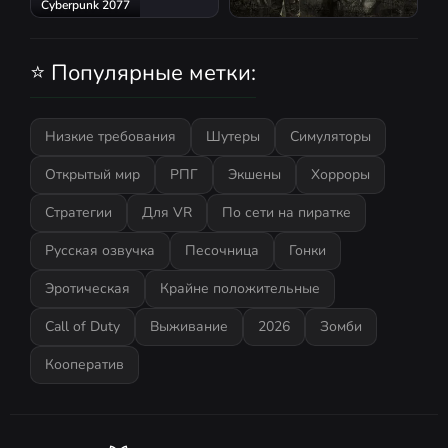
Cyberpunk 2077
S.T.A.L.K.E.R.: Shadow of
Chernobyl
⭐ Популярные метки:
Низкие требования
Шутеры
Симуляторы
Открытый мир
РПГ
Экшены
Хорроры
Стратегии
Для VR
По сети на пиратке
Русская озвучка
Песочница
Гонки
Эротическая
Крайне положительные
Call of Duty
Выживание
2026
Зомби
Кооператив