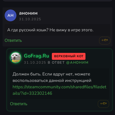
Elite Textures (Trimmed)
-
аноним
АН
улучшенные текстуры высокого
31.10.2025
качества
А где русский язык? Не вижу в игре этого.
Community Patch v1.60
-
обязательный патч,
ТРЕБУЕТСЯ
для
+🐟
Ответить
работы мода Enhanced Edition v3.1.
Его нужно активировать в JSGME
GoFrag.Ru
ВЕРХОВНЫЙ КОТ
раньше, чем EE
31.10.2025
В ОТВЕТ
@АНОНИМ
Sacred 2 Enhanced Edition v3.1 by
Должен быть. Если вдруг нет, можете
Flix
- расширенная версия игры с
воспользоваться данной инструкцией
улучшениями
https://steamcommunity.com/sharedfiles/filedet
ails/?id=332302146
Purist Fixpack v1.2
- Этот мод
НЕЛЬЗЯ
устанавливать
+🐟
Ответить
одновременно с Community Patch и/
или Enhanced Edition, только