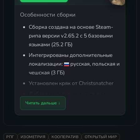
Особенности сборки
Сборка создана на основе Steam-
рипа версии v2.65.2 с 5 базовыми
языками (25.2 ГБ)
Интегрированы дополнительные
локализации:
русская, польская и
чешская (3 ГБ)
Установлен кряк от Christsnatcher
Добавлены элитные текстуры
(Trimmed-версия, 3.3 ГБ)
Читать дальше ↓
Включён Generic Mode Enabler
v2.6.0.157 для удобного
управления модификациями (ярлык
РПГ
ИЗОМЕТРИЯ
КООПЕРАТИВ
ОТКРЫТЫЙ МИР
создаётся на рабочем столе)