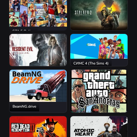
GTA 5 Online
S.T.A.L.K.E.R. 2: Heart of
Chornobyl
СИМС 4 (The Sims 4)
Resident Evil Requiem
BeamNG.drive
GTA San Andreas