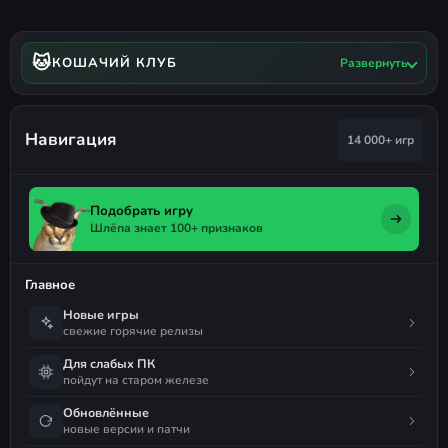
отдельно. Совместим только с
элитными текстурами
🐱
КОШАЧИЙ КЛУБ
Развернуть
Важное предупреждение о PhysX
Не пропускайте установку старых
Навигация
14 000+ игр
драйверов PhysX
, которые идут в
комплекте с репаком. Если после их
Подобрать игру
установки игра всё равно вылетает с
Шлёпа знает 100+ признаков
ошибкой PhysX, скопируйте все DLL-
файлы из папки
C:/Program Files
Главное
(x86)/NVIDIA
Новые игры
Corporation/PhysX/Common
в папку
свежие горячие релизы
игры.
system
Для слабых ПК
пойдут на старом железе
Обновлённые
новые версии и патчи