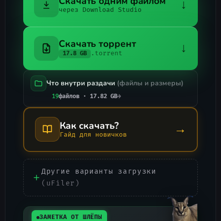
Скачать одним файлом
↓
через Download Studio
Скачать торрент
↓
.torrent
17.8 GB
Что внутри раздачи
(файлы и размеры)
19
файлов · 17.82 GB
→
Как скачать?
→
Гайд для новичков
Другие варианты загрузки
(uFiler)
ЗАМЕТКА ОТ ШЛЁПЫ