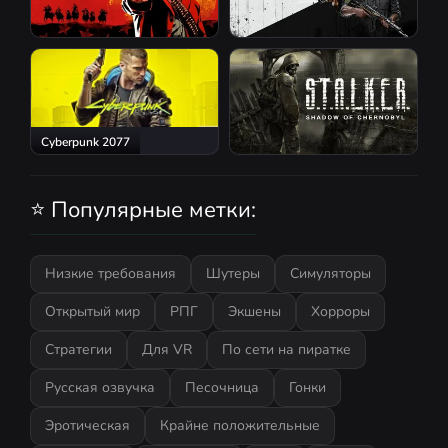
Red Dead Redemption 2
Atomic Heart
Cyberpunk 2077
S.T.A.L.K.E.R.: Shadow of
Chernobyl
⭐ Популярные метки:
Низкие требования
Шутеры
Симуляторы
Открытый мир
РПГ
Экшены
Хорроры
Стратегии
Для VR
По сети на пиратке
Русская озвучка
Песочница
Гонки
Эротическая
Крайне положительные