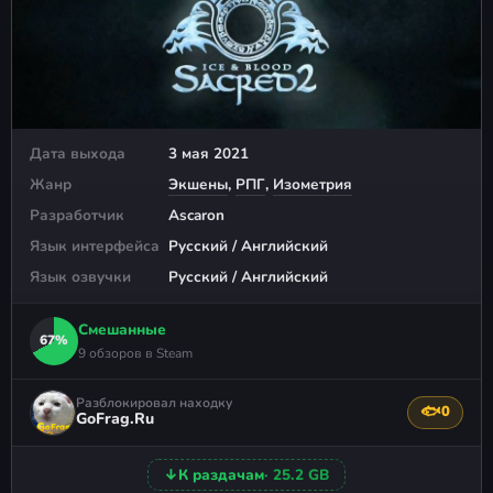
Дата выхода
3 мая 2021
Жанр
Экшены
,
РПГ
,
Изометрия
Разработчик
Ascaron
Язык интерфейса
Русский / Английский
Язык озвучки
Русский / Английский
Смешанные
67%
9 обзоров в Steam
Разблокировал находку
🐟
0
Поблагода
GoFrag.Ru
↓
К раздачам
· 25.2 GB