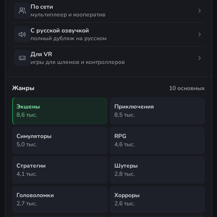
По сети
мультиплеер и кооператив
С русской озвучкой
полный дубляж на русском
Для VR
игры для шлемов и контроллеров
Жанры
10 основных
Экшены
Приключения
8,6 тыс.
8,5 тыс.
Симуляторы
RPG
5,0 тыс.
4,6 тыс.
Стратегии
Шутеры
4,1 тыс.
2,8 тыс.
Головоломки
Хорроры
2,7 тыс.
2,6 тыс.