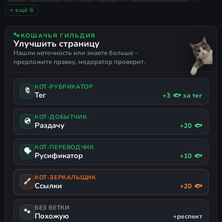
МУЛЬТИПЛЕЕР
ЭКШЕН
2010
НИЗКИЕ ТРЕБОВАНИЯ
+ ещё 6
Возможность не скачивать и не
ПРИКЛЮЧЕНИЯ
ПЕСОЧНИЦА
СЛЭШЕР
ОДИНОЧНАЯ
устанавливать ненужные
РУССКИЙ ЯЗЫК
РУССКАЯ ОЗВУЧКА
🐾
КОШАЧЬЯ ГИЛЬДИЯ
Улучшить страницу
компоненты: дополнительные
Нашли неточность или знаете больше -
озвучки (базовая озвучка -
предложите правку, модератор проверит.
английская с поддержкой
интерфейса на английском,
КОТ-РУБРИКАТОР
🔖
Тег
+3 🐟 за тег
русском и чешском), элитные
текстуры, видео концерта Black
КОТ-ДОБЫТЧИК
💿
Раздачу
Guardian и бонусный контент
+20 🐟
(саундтрек, артбук и другое)
КОТ-ПЕРЕВОДЧИК
🗣
Русификатор
+10 🐟
Все оригинальные файлы
сохранены - ничего не удалено и не
КОТ-ЗЕРКАЛЬЩИК
🔗
изменено
Ссылки
+20 🐟
Оптимизированное сжатие: размер
БЕЗ ВЕТКИ
🐾
уменьшен с кумулятивных 33.1 ГБ
Похожую
+респект