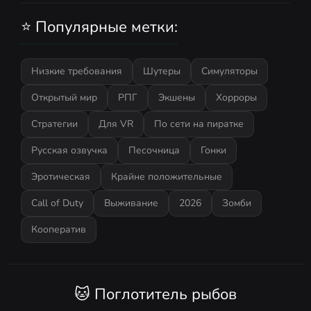
Chernobyl
⭐ Популярные метки:
Низкие требования
Шутеры
Симуляторы
Открытый мир
РПГ
Экшены
Хорроры
Стратегии
Для VR
По сети на пиратке
Русская озвучка
Песочница
Гонки
Эротическая
Крайне положительные
Call of Duty
Выживание
2026
Зомби
Кооператив
🐱 Поглотитель рыбов