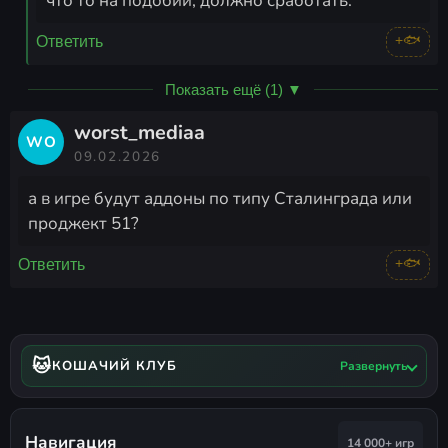
что то на подобии, должно сработать.
+🐟
Ответить
Показать ещё (1) ▼
worst_mediaa
WO
09.02.2026
а в игре будут аддоны по типу Сталинграда или
проджект 51?
+🐟
Ответить
🐱
КОШАЧИЙ КЛУБ
Развернуть
Навигация
14 000+ игр