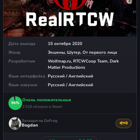
Дата выхода
15 октября 2020
Жанр
Экшены
,
Шутер
,
От первого лица
Разработчик
Wolfmap.ru, RTCWCoop Team, Dark
Matter Productions
Язык интерфейса
Русский / Английский
Язык озвучки
Русский / Английский
Очень положительные
96%
2 018 обзоров в Steam
Затащил на GoFrag
🐟
0
Поблагода
Bogdan