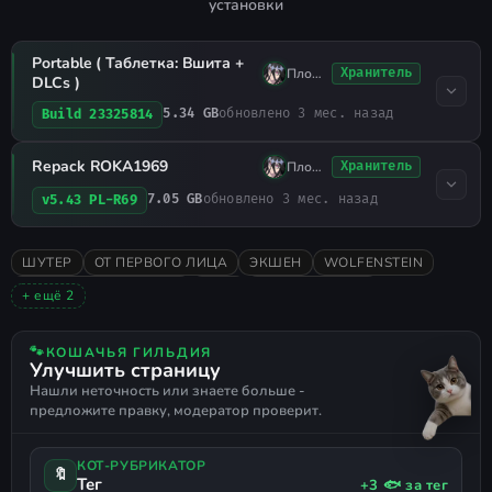
установки
Portable ( Таблетка: Вшита +
Плохо Спал
Хранитель
DLCs )
5.34 GB
обновлено 3 мес. назад
Build 23325814
Repack ROKA1969
Плохо Спал
Хранитель
7.05 GB
обновлено 3 мес. назад
v5.43 PL-R69
ШУТЕР
ОТ ПЕРВОГО ЛИЦА
ЭКШЕН
WOLFENSTEIN
НИЗКИЕ ТРЕБОВАНИЯ
2020
РУССКИЙ ЯЗЫК
+ ещё 2
РУССКАЯ ОЗВУЧКА
ПОДДЕРЖКА ГЕЙМПАДА
🐾
КОШАЧЬЯ ГИЛЬДИЯ
Улучшить страницу
Нашли неточность или знаете больше -
предложите правку, модератор проверит.
КОТ-РУБРИКАТОР
🔖
Тег
+3 🐟 за тег