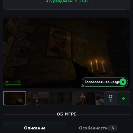
↓
К раздачам
· 5.3 GB
Голосовать за кадр
0
6
ОБ ИГРЕ
Описание
Особенности
5