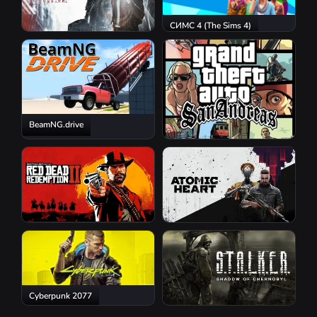
СИМС 4 (The Sims 4)
Resident Evil Requiem
BeamNG.drive
GTA San Andreas
Red Dead Redemption 2
Atomic Heart
Cyberpunk 2077
S.T.A.L.K.E.R.: Shadow of