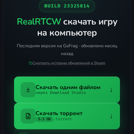
BUILD 23325814
RealRTCW
скачать игру
на компьютер
Последняя версия на GoFrag · обновлено месяц
назад
Смотреть историю обновлений в Steam
Скачать одним файлом
↓
через Download Studio
Скачать торрент
↓
.torrent
5.3 GB