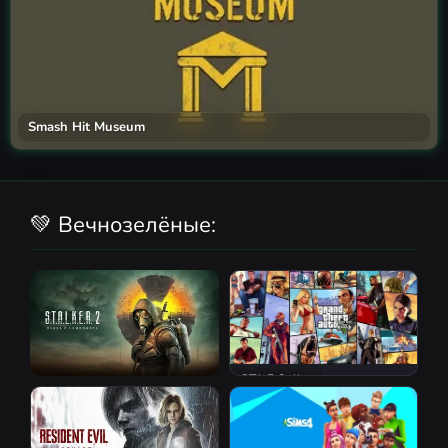
Smash Hit Museum
💚 Вечнозелёные:
GTA 5 Online
S.T.A.L.K.E.R. 2: Heart of
Chornobyl