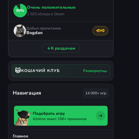
Очень положительные
90%
1 503 обзора в Steam
Добыл пропитание
🐟
0
Поблагодарить авто
Bogdan
↓
К раздачам
🐱
КОШАЧИЙ КЛУБ
Развернуть
Навигация
14 000+ игр
Подобрать игру
Шлёпа знает 100+ признаков
Главное