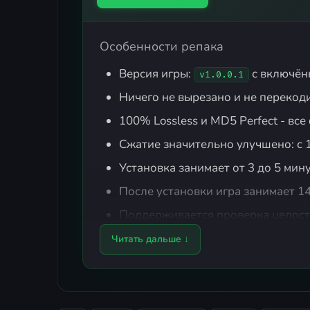
Особенности репака
Версия игры:
с включён
v1.0.0.1
Ничего не вырезано и не перекод
100% Lossless и MD5 Perfect - в
Сжатие значительно улучшено: с 1
Установка занимает от 3 до 5 мин
После установки игра занимает 14
Поддерживается проверка целост
Язык можно сменить в настройках
Читать дальше ↓
DLC
Ruka/Misaki/Choshiro - Exclusive Ac