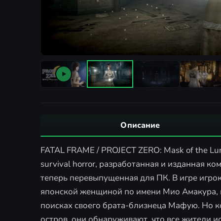
Описание
FATAL FRAME / PROJECT ZERO: Mask of the Luna
survival horror, разработанная и изданная ком
теперь перевыпущенная для ПК. В игре игро
японской женщиной по имени Мио Амакура, к
поисках своего брата-близнеца Мафую. Но к
остров, они обнаруживают, что все жители ис