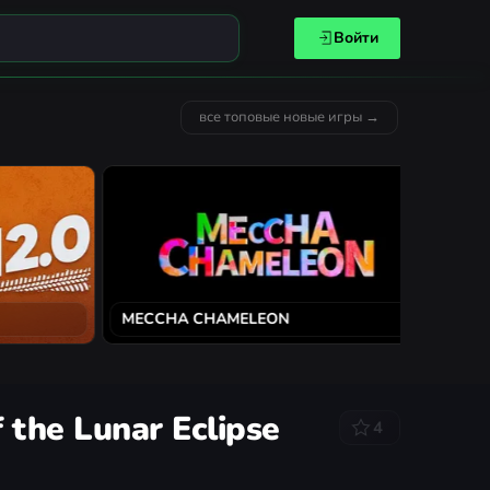
Войти
все топовые новые игры →
MECCHA CHAMELEON
Solarpun
the Lunar Eclipse
4