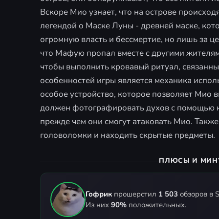
Вскоре Мио узнает, что на острове происход
легендой о Маске Луны - древней маске, кот
огромную власть и бессмертие, но лишь за ц
что Мафую пропал вместе с другими жителям
чтобы выполнить кровавый ритуал, связанны
особенностей игры является механика исполь
особое устройство, которое позволяет Мио в
должен фотографировать духов с помощью ка
прежде чем они смогут атаковать Мио. Такж
головоломки и находить скрытые предметы.
ПЛЮСЫ И МИН
Гофрик
прошерстил
1 503
обзоров в S
Из них
90%
положительных.