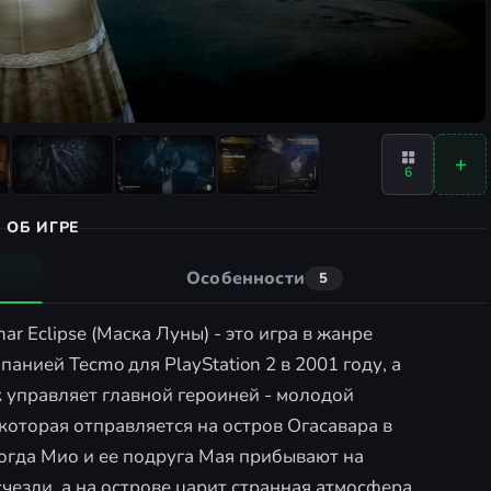
6
ОБ ИГРЕ
Особенности
5
r Eclipse (Маска Луны) - это игра в жанре
панией Tecmo для PlayStation 2 в 2001 году, а
к управляет главной героиней - молодой
оторая отправляется на остров Огасавара в
огда Мио и ее подруга Мая прибывают на
чезли, а на острове царит странная атмосфера.