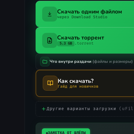
Скачать одним файлом
через Download Studio
Скачать торрент
.torrent
5.3 GB
Что внутри раздачи
(файлы и размеры)
Как скачать?
Гайд для новичков
Другие варианты загрузки
(uFil
ЗАМЕТКА ОТ ШЛЁПЫ