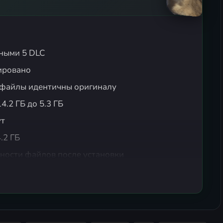
ными 5 DLC
ировано
се файлы идентичны оригиналу
4.2 ГБ до 5.3 ГБ
ут
.2 ГБ
ности файлов после установки
 игры
cessory (Spirit Stone Flashlight Hat & Fox Mask)