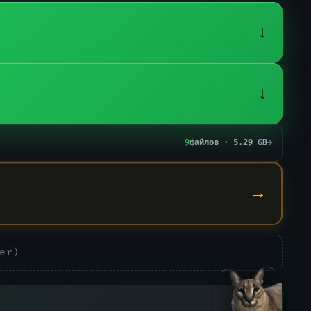
↓
↓
9
файлов · 5.29 GB
→
→
er)