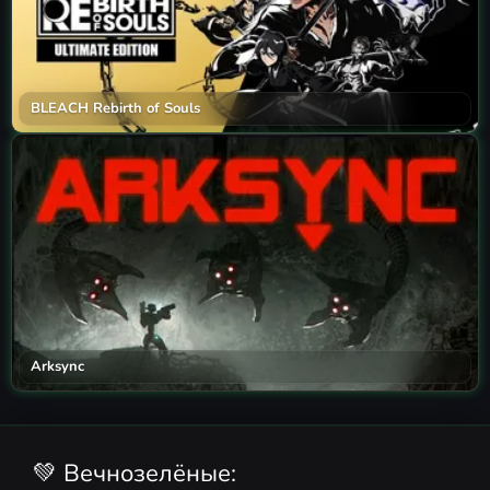
BLEACH Rebirth of Souls
Arksync
💚 Вечнозелёные: