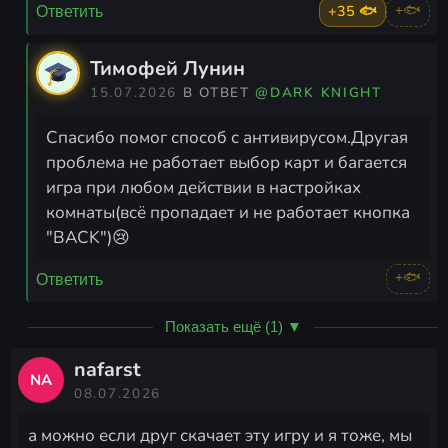
+35 🐟
+🐟
Ответить
Тимофей Лунин
15.07.2026
В ОТВЕТ
@DARK KNIGHT
Спасибо помог способ с антивирусом.Другая
проблема не работает выбор карт и багается
игра при любом действии в настройках
комнаты(всё пропадает и не работает кнопка
"BACK")😢
+🐟
Ответить
Показать ещё (1) ▼
nafarst
NA
08.07.2026
а можно если друг скачает эту игру и я тоже, мы