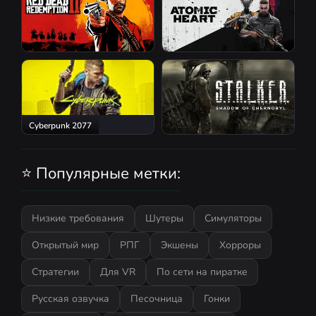
Red Dead Redemption 2
Atomic Heart
Cyberpunk 2077
S.T.A.L.K.E.R.: Shadow of
Chernobyl
⭐ Популярные метки:
Низкие требования
Шутеры
Симуляторы
Открытый мир
РПГ
Экшены
Хорроры
Стратегии
Для VR
По сети на пиратке
Русская озвучка
Песочница
Гонки