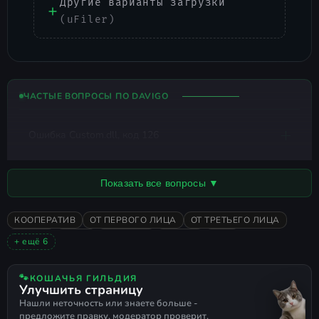
Другие варианты загрузки
(uFiler)
ЧАСТЫЕ ВОПРОСЫ ПО DAVIGO
Ошибка Custom.dll, код 126
Показать все вопросы ▼
КООПЕРАТИВ
ОТ ПЕРВОГО ЛИЦА
ОТ ТРЕТЬЕГО ЛИЦА
ЭКШЕН
ИНДИ
ФАЙТИНГ
ДЛЯ VR
2023
+ ещё 6
ОЧЕНЬ ПОЛОЖИТЕЛЬНЫЕ
ФЭНТЕЗИ
ФИЗИКА
БОЙ
РАЗРУШЕНИЕ
ПОДДЕРЖКА ГЕЙМПАДА
🐾
КОШАЧЬЯ ГИЛЬДИЯ
Улучшить страницу
Нашли неточность или знаете больше -
предложите правку, модератор проверит.