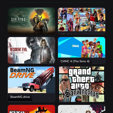
GTA 5 Online
S.T.A.L.K.E.R. 2: Heart of
Chornobyl
СИМС 4 (The Sims 4)
Resident Evil Requiem
BeamNG.drive
GTA San Andreas