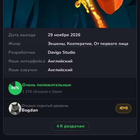
Дата выхода
29 ноября 2026
Жанр
Экшены
,
Кооператив
,
От первого лица
Разработчик
Davigo Studio
Язык интерфейса
Английский
Язык озвучки
Английский
Очень положительные
86%
1 376 обзоров в Steam
Открыл скрытый уровень
🐟
0
Поблагода
Bogdan
↓
К раздачам