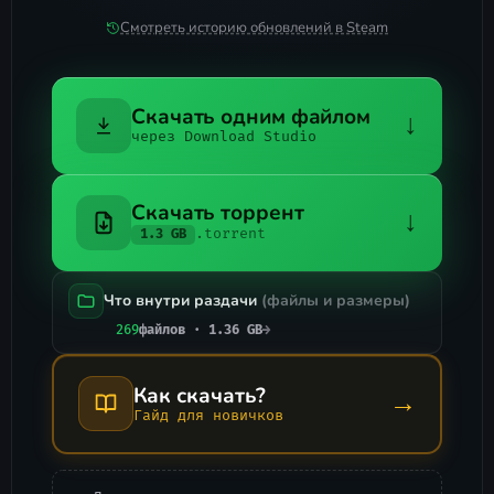
Смотреть историю обновлений в Steam
Скачать одним файлом
↓
через Download Studio
Скачать торрент
↓
.torrent
1.3 GB
Что внутри раздачи
(файлы и размеры)
269
файлов · 1.36 GB
→
Как скачать?
→
Гайд для новичков