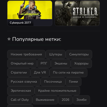
Red Dead Redemption 2
Atomic Heart
Cyberpunk 2077
S.T.A.L.K.E.R.: Shadow of
Chernobyl
⭐ Популярные метки:
Низкие требования
Шутеры
Симуляторы
Открытый мир
РПГ
Экшены
Хорроры
Стратегии
Для VR
По сети на пиратке
Русская озвучка
Песочница
Гонки
Эротическая
Крайне положительные
Call of Duty
Выживание
2026
Зомби