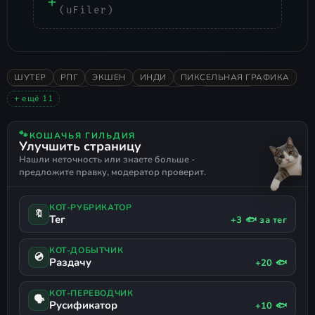
(uFiler)
ШУТЕР
РПГ
ЭКШЕН
ИНДИ
ПИКСЕЛЬНАЯ ГРАФИКА
ПРИКЛЮЧЕНИЯ
2021
ВИД СВЕРХУ
РОГАЛИК
+ ещё 11
ОДИНОЧНАЯ
ОЧЕНЬ ПОЛОЖИТЕЛЬНЫЕ
ROGUE-LITE
ЭКШЕН РОГАЛИК
ПРОЦЕДУРНАЯ ГЕНЕРАЦИЯ
🐾
КОШАЧЬЯ ГИЛЬДИЯ
Улучшить страницу
BULLET HELL
SHOOT 'EM UP
ШУТЕР СВЕРХУ
Нашли неточность или знаете больше -
TWIN STICK SHOOTER
РУССКИЙ ЯЗЫК
предложите правку, модератор проверит.
ПОДДЕРЖКА ГЕЙМПАДА
КОТ-РУБРИКАТОР
🔖
Тег
+3 🐟 за тег
КОТ-ДОБЫТЧИК
💿
Раздачу
+20 🐟
КОТ-ПЕРЕВОДЧИК
🗣
Русификатор
+10 🐟