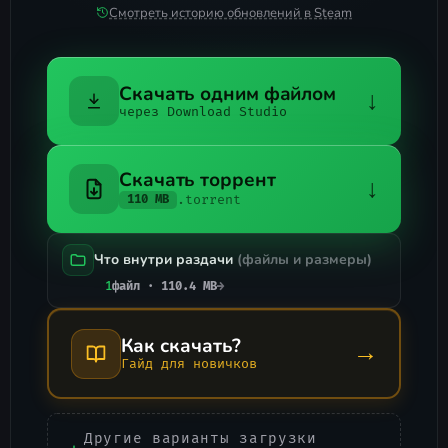
Смотреть историю обновлений в Steam
Скачать одним файлом
↓
через Download Studio
Скачать торрент
↓
.torrent
110 MB
Что внутри раздачи
(файлы и размеры)
1
файл · 110.4 MB
→
Как скачать?
→
Гайд для новичков
Другие варианты загрузки