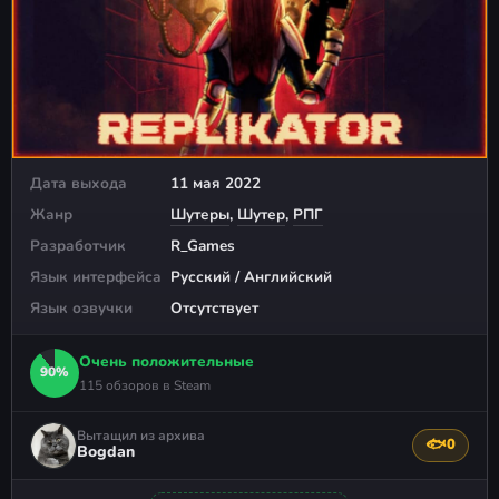
Дата выхода
11 мая 2022
Жанр
Шутеры
,
Шутер
,
РПГ
Разработчик
R_Games
Язык интерфейса
Русский / Английский
Язык озвучки
Отсутствует
Очень положительные
90%
115 обзоров в Steam
Вытащил из архива
🐟
0
Поблагода
Bogdan