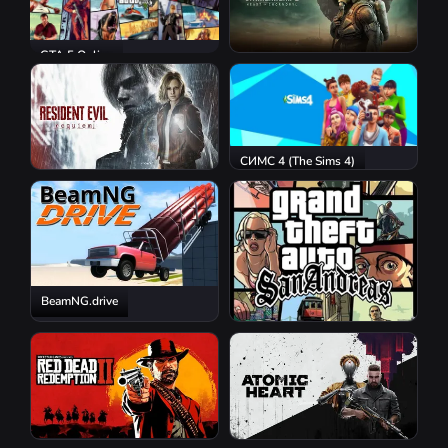
GTA 5 Online
S.T.A.L.K.E.R. 2: Heart of
Chornobyl
СИМС 4 (The Sims 4)
Resident Evil Requiem
BeamNG.drive
GTA San Andreas