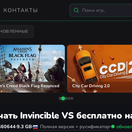
КОНТАКТЫ
БНОВЛЕННЫЕ
n's Creed Black Flag Resynced
City Car Driving 2.0
ать Invincible VS бесплатно 
660644
9.3 GB
Полная версия + русификатор
● обнов