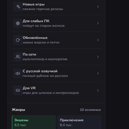
Новые игры
свежие горячие релизы
Для слабых ПК
пойдут на старом железе
Обновлённые
новые версии и патчи
По сети
мультиплеер и кооператив
С русской озвучкой
полный дубляж на русском
Для VR
игры для шлемов и контроллеров
Жанры
10 основных
Экшены
Приключения
8,5 тыс.
8,4 тыс.