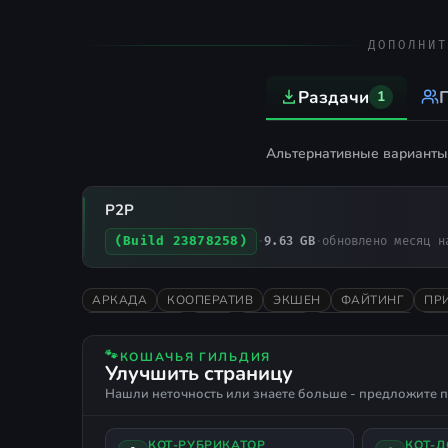
ДОПОЛНИТ
Раздачи
П
1
Альтернативные варианты 
P2P
(Build 23878258)
·
9.63 GB
·
обновлено месяц н
АРКАДА
КООПЕРАТИВ
ЭКШЕН
ФАЙТИНГ
ПР
ЖЕСТОКОСТЬ
БОЙ
КОМИКС
СУПЕРГЕРОИ
ПО
🐾
КОШАЧЬЯ ГИЛЬДИЯ
Улучшить страницу
Нашли неточность или знаете больше - предложите п
КОТ-РУБРИКАТОР
КОТ-