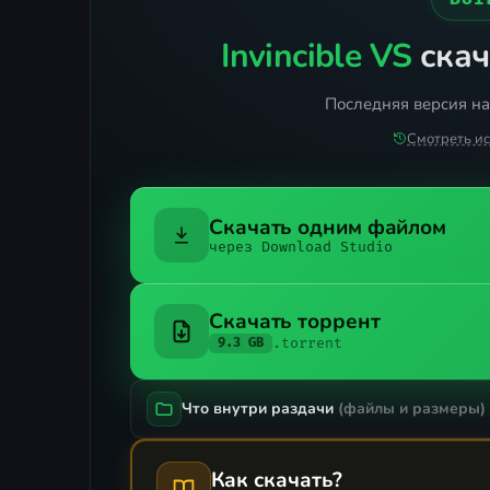
Invincible VS
скач
Последняя версия на
Смотреть и
Скачать одним файлом
через Download Studio
Скачать торрент
.torrent
9.3 GB
Что внутри раздачи
(файлы и размеры)
Как скачать?