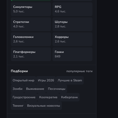
Симуляторы
RPG
5,0 тыс.
4,6 тыс.
Стратегии
Шутеры
4,0 тыс.
2,8 тыс.
Головоломки
Хорроры
2,6 тыс.
2,6 тыс.
Платформеры
Гонки
2,1 тыс.
849
Подборки
популярные теги
Открытый мир
Игры 2026
Лучшие в Steam
Зомби
Выживание
Песочницы
Градостроение
Кооператив
Киберпанк
Тюнинг
Визуальные новеллы