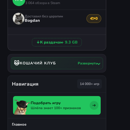
3 064 обзора в Steam
Доставил без царапин
🐟
0
Поблагодарить авто
Bogdan
↓
К раздачам
· 9.3 GB
🐱
КОШАЧИЙ КЛУБ
Развернуть
Навигация
14 000+ игр
Подобрать игру
Шлёпа знает 100+ признаков
Главное