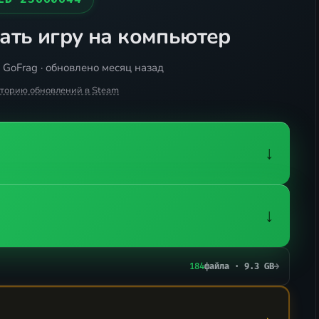
ать игру на компьютер
 GoFrag · обновлено месяц назад
сторию обновлений в Steam
↓
↓
184
файла · 9.3 GB
→
→