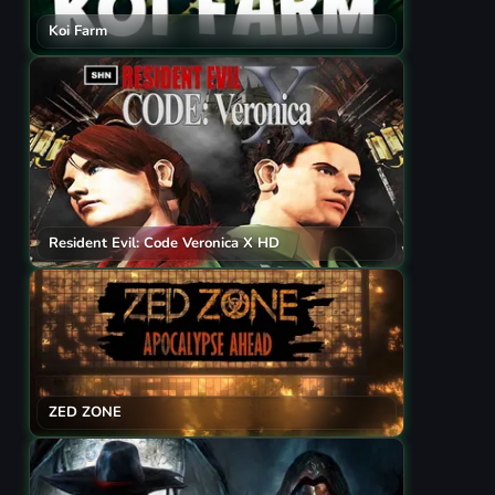
Koi Farm
Resident Evil: Code Veronica X HD
ZED ZONE