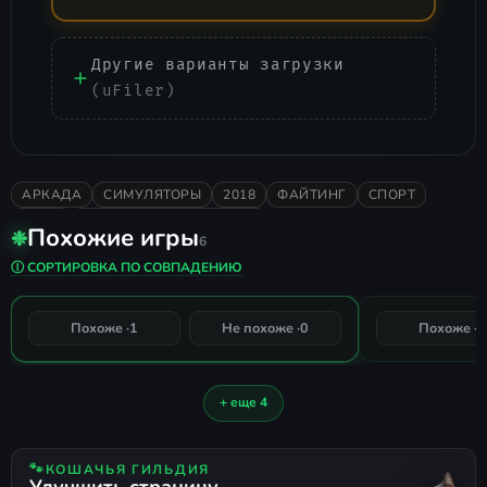
Другие варианты загрузки
(uFiler)
АРКАДА
СИМУЛЯТОРЫ
2018
ФАЙТИНГ
СПОРТ
WWE
ПОДДЕРЖКА ГЕЙМПАДА
Похожие игры
❉
6
WWE 2K20
WWE 2K17
Ⓘ СОРТИРОВКА ПО СОВПАДЕНИЮ
100%
Похоже ·
1
Не похоже ·
0
Похоже ·
1
СОВПАДЕНИЕ
+ еще 4
🐾
КОШАЧЬЯ ГИЛЬДИЯ
Улучшить страницу