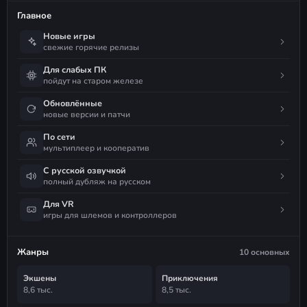
Главное
Новые игры
свежие горячие релизы
Для слабых ПК
пойдут на старом железе
Обновлённые
новые версии и патчи
По сети
мультиплеер и кооператив
С русской озвучкой
полный дубляж на русском
Для VR
игры для шлемов и контроллеров
Жанры
10 основных
Экшены
Приключения
8,6 тыс.
8,5 тыс.