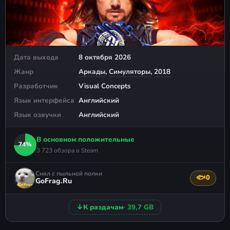
Дата выхода
8 октября 2026
Жанр
Аркады
,
Симуляторы
,
2018
Разработчик
Visual Concepts
Язык интерфейса
Английский
Язык озвучки
Английский
В основном положительные
74%
3 723 обзора в Steam
Снял с пыльной полки
🐟
0
Поблагода
GoFrag.Ru
↓
К раздачам
· 39,7 GB