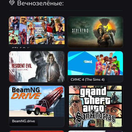
💚 Вечнозелёные:
GTA 5 Online
S.T.A.L.K.E.R. 2: Heart of
Chornobyl
СИМС 4 (The Sims 4)
Resident Evil Requiem
BeamNG.drive
GTA San Andreas