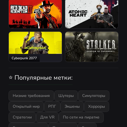
Red Dead Redemption 2
Atomic Heart
Cyberpunk 2077
S.T.A.L.K.E.R.: Shadow of
Chernobyl
⭐ Популярные метки:
Низкие требования
Шутеры
Симуляторы
Открытый мир
РПГ
Экшены
Хорроры
Стратегии
Для VR
По сети на пиратке