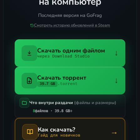
на компьютер
Последняя версия на GoFrag
Смотреть историю обновлений в Steam
Скачать одним файлом
↓
через Download Studio
Скачать торрент
↓
.torrent
39.7 GB
Что внутри раздачи
(файлы и размеры)
8
файлов · 39.8 GB
→
Как скачать?
→
Гайд для новичков