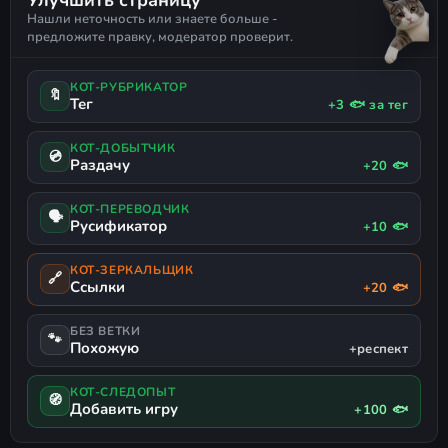
Нашли неточность или знаете больше -
предложите правку, модератор проверит.
КОТ-РУБРИКАТОР
🔖
Тег
+3 🐟 за тег
КОТ-ДОБЫТЧИК
💿
Раздачу
+20 🐟
КОТ-ПЕРЕВОДЧИК
🗣
Русификатор
+10 🐟
КОТ-ЗЕРКАЛЬЩИК
🔗
Ссылки
+20 🐟
БЕЗ ВЕТКИ
🐾
Похожую
+респект
КОТ-СЛЕДОПЫТ
🧭
Добавить игру
+100 🐟