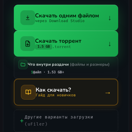
Скачать одним файлом
↓
через Download Studio
Скачать торрент
↓
.torrent
1.5 GB
Что внутри раздачи
(файлы и размеры)
1
файл · 1.53 GB
→
Как скачать?
→
Гайд для новичков
Другие варианты загрузки
(uFiler)