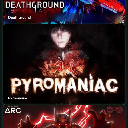
Deathground
Pyromaniac