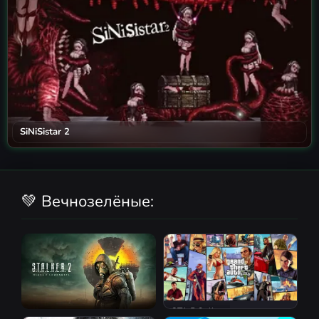
SiNiSistar 2
💚 Вечнозелёные:
GTA 5 Online