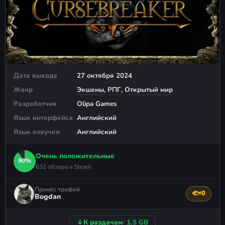
Дата выхода
27 октября 2024
Жанр
Экшены
,
РПГ
,
Открытый мир
Разработчик
Olipa Games
Язык интерфейса
Английский
Язык озвучки
Английский
Очень положительные
90%
632 обзора в Steam
Принёс трофей
🐟
0
Поблагода
Bogdan
↓
К раздачам
· 1.5 GB