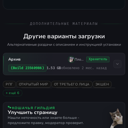
ДОПОЛНИТЕЛЬНЫЕ МАТЕРИАЛЫ
Другие варианты загрузки
Альтернативные раздачи с описанием и инструкцией установки
Архив
Плохо Спал
Хранитель
1.53 GB
обновлено 2 мес. назад
(Build 23560986)
РПГ
ОТКРЫТЫЙ МИР
ОТ ТРЕТЬЕГО ЛИЦА
ЭКШЕН
ИНДИ
ПРИКЛЮЧЕНИЯ
КРАФТИНГ
POINT AND CLICK
+ ещё 6
2022
ОДИНОЧНАЯ
ОЧЕНЬ ПОЛОЖИТЕЛЬНЫЕ
ИССЛЕДОВАНИЕ
ФЭНТЕЗИ
МАГИЯ
🐾
КОШАЧЬЯ ГИЛЬДИЯ
Улучшить страницу
Нашли неточность или знаете больше -
предложите правку, модератор проверит.