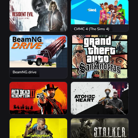
S.T.A.L.K.E.R. 2: Heart of
Chornobyl
СИМС 4 (The Sims 4)
Resident Evil Requiem
BeamNG.drive
GTA San Andreas
Red Dead Redemption 2
Atomic Heart