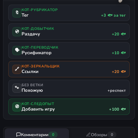
КОТ-РУБРИКАТОР
🔖
Тег
+3 🐟 за тег
КОТ-ДОБЫТЧИК
💿
Раздачу
+20 🐟
КОТ-ПЕРЕВОДЧИК
🗣
Русификатор
+10 🐟
КОТ-ЗЕРКАЛЬЩИК
🔗
Ссылки
+20 🐟
БЕЗ ВЕТКИ
🐾
Похожую
+респект
КОТ-СЛЕДОПЫТ
🧭
Добавить игру
+100 🐟
Комментарии
Обзоры
0
0