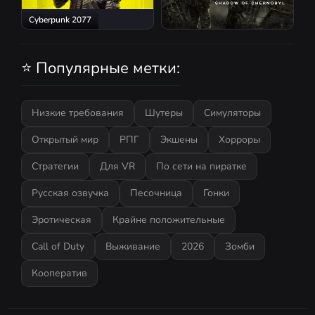
Cyberpunk 2077
S.T.A.L.K.E.R.: Shadow of
Chernobyl
⭐ Популярные метки:
Низкие требования
Шутеры
Симуляторы
Открытый мир
РПГ
Экшены
Хорроры
Стратегии
Для VR
По сети на пиратке
Русская озвучка
Песочница
Гонки
Эротическая
Крайне положительные
Call of Duty
Выживание
2026
Зомби
Кооператив