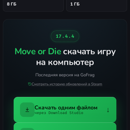
8 ГБ
1 ГБ
17.4.4
Move or Die
скачать игру
на компьютер
Последняя версия на GoFrag
Смотреть историю обновлений в Steam
Скачать одним файлом
↓
через Download Studio