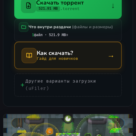
Скачать торрент
↓
.torrent
521.91 MB
Что внутри раздачи
(файлы и размеры)
1
файл · 521.9 MB
→
Как скачать?
→
Гайд для новичков
Другие варианты загрузки
(uFiler)