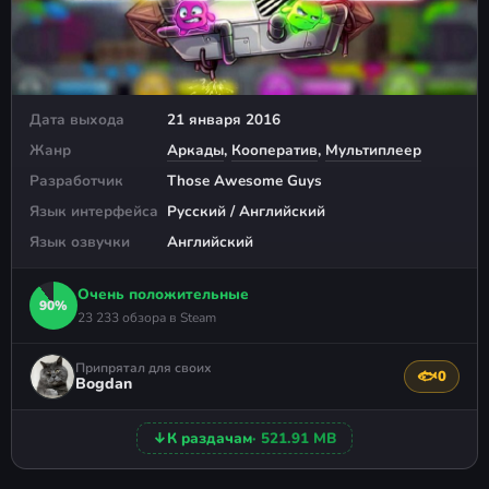
Дата выхода
21 января 2016
Жанр
Аркады
,
Кооператив
,
Мультиплеер
Разработчик
Those Awesome Guys
Язык интерфейса
Русский / Английский
Язык озвучки
Английский
Очень положительные
90%
23 233 обзора в Steam
Припрятал для своих
🐟
0
Поблагода
Bogdan
↓
К раздачам
· 521.91 MB