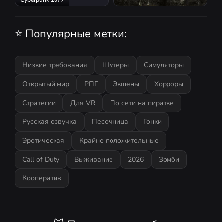
S.T.A.L.K.E.R.: Shadow of
Chernobyl
⭐ Популярные метки:
Низкие требования
Шутеры
Симуляторы
Открытый мир
РПГ
Экшены
Хорроры
Стратегии
Для VR
По сети на пиратке
Русская озвучка
Песочница
Гонки
Эротическая
Крайне положительные
Call of Duty
Выживание
2026
Зомби
Кооператив