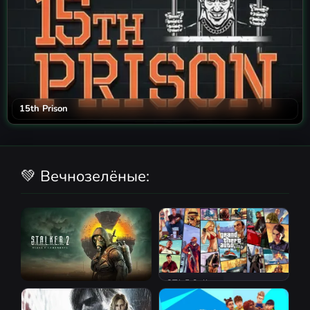
15th Prison
💚 Вечнозелёные:
GTA 5 Online
S.T.A.L.K.E.R. 2: Heart of
Chornobyl