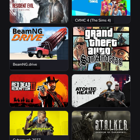
СИМС 4 (The Sims 4)
Resident Evil Requiem
BeamNG.drive
GTA San Andreas
Red Dead Redemption 2
Atomic Heart
Cyberpunk 2077