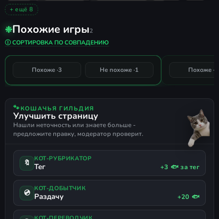
ИНДИ
ПЛАТФОРМЕР
НИЗКИЕ ТРЕБОВАНИЯ
+ ещё 8
ОДИНОЧНАЯ
ОЧЕНЬ ПОЛОЖИТЕЛЬНЫЕ
2D
Похожие игры
❉
СПЛИТ СКРИН
СМЕШНАЯ
ДИНАМИЧНАЯ
2
Bopl Battle
A Few Quick
РУССКИЙ ЯЗЫК
ПОДДЕРЖКА ГЕЙМПАДА
Ⓘ СОРТИРОВКА ПО СОВПАДЕНИЮ
75%
Похоже ·
3
Не похоже ·
1
Похоже ·
1
СОВПАДЕНИЕ
🐾
КОШАЧЬЯ ГИЛЬДИЯ
Улучшить страницу
Нашли неточность или знаете больше -
предложите правку, модератор проверит.
КОТ-РУБРИКАТОР
🔖
Тег
+3 🐟 за тег
КОТ-ДОБЫТЧИК
💿
Раздачу
+20 🐟
КОТ-ПЕРЕВОДЧИК