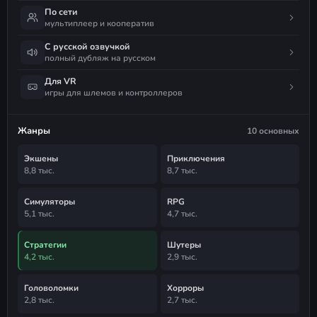
По сети
мультиплеер и кооператив
С русской озвучкой
полный дубляж на русском
Для VR
игры для шлемов и контроллеров
Жанры
10 основных
Экшены
Приключения
8,8 тыс.
8,7 тыс.
Симуляторы
RPG
5,1 тыс.
4,7 тыс.
Стратегии
Шутеры
4,2 тыс.
2,9 тыс.
Головоломки
Хорроры
2,8 тыс.
2,7 тыс.