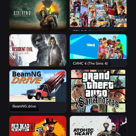
GTA 5 Online
S.T.A.L.K.E.R. 2: Heart of
Chornobyl
СИМС 4 (The Sims 4)
Resident Evil Requiem
BeamNG.drive
GTA San Andreas