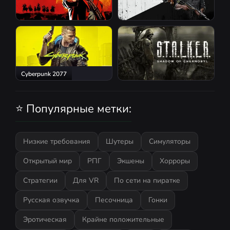
Red Dead Redemption 2
Atomic Heart
Cyberpunk 2077
S.T.A.L.K.E.R.: Shadow of
Chernobyl
⭐ Популярные метки:
Низкие требования
Шутеры
Симуляторы
Открытый мир
РПГ
Экшены
Хорроры
Стратегии
Для VR
По сети на пиратке
Русская озвучка
Песочница
Гонки
Эротическая
Крайне положительные