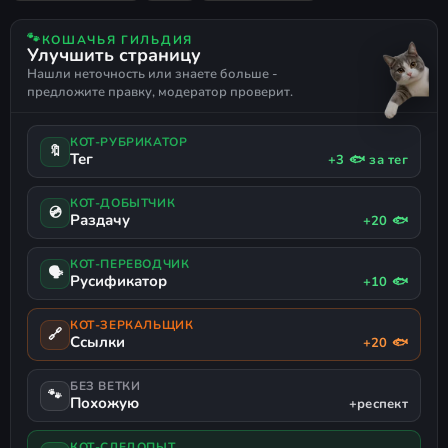
РАННИЙ ДОСТУП
IDLER
РУССКИЙ ЯЗЫК
🐾
КОШАЧЬЯ ГИЛЬДИЯ
Улучшить страницу
Нашли неточность или знаете больше -
предложите правку, модератор проверит.
КОТ-РУБРИКАТОР
🔖
Тег
+3 🐟 за тег
КОТ-ДОБЫТЧИК
💿
Раздачу
+20 🐟
КОТ-ПЕРЕВОДЧИК
🗣
Русификатор
+10 🐟
КОТ-ЗЕРКАЛЬЩИК
🔗
Ссылки
+20 🐟
БЕЗ ВЕТКИ
🐾
Похожую
+респект
КОТ-СЛЕДОПЫТ