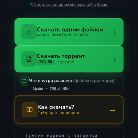
Смотреть историю обновлений в Steam
Скачать одним файлом
↓
через Download Studio
Скачать торрент
↓
.torrent
798 MB
Что внутри раздачи
(файлы и размеры)
1
файл · 798.4 MB
→
Как скачать?
→
Гайд для новичков
Другие варианты загрузки