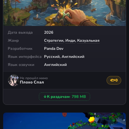
Дата выхода
2026
Жанр
Стратегии
,
Инди
,
Казуальная
Разработчик
Panda Dev
Язык интерфейса
Русский, Английский
Язык озвучки
Английский
Не прошёл мимо
🐟
0
Поблагода
Плохо Спал
↓
К раздачам
· 798 MB