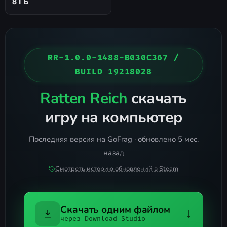
8 ГБ
RR-1.0.0-1488-B030C367 /
BUILD 19218028
Ratten Reich
скачать
игру на компьютер
Последняя версия на GoFrag · обновлено 5 мес.
назад
Смотреть историю обновлений в Steam
Скачать одним файлом
↓
через Download Studio