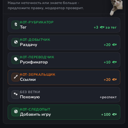
Нашли неточность или знаете больше -
предложите правку, модератор проверит.
КОТ-РУБРИКАТОР
🔖
Тег
+3 🐟 за тег
КОТ-ДОБЫТЧИК
💿
Раздачу
+20 🐟
КОТ-ПЕРЕВОДЧИК
🗣
Русификатор
+10 🐟
КОТ-ЗЕРКАЛЬЩИК
🔗
Ссылки
+20 🐟
БЕЗ ВЕТКИ
🐾
Похожую
+респект
КОТ-СЛЕДОПЫТ
🧭
Добавить игру
+100 🐟