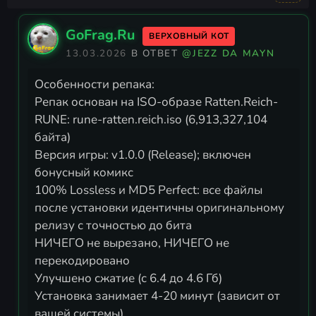
GoFrag.Ru
ВЕРХОВНЫЙ КОТ
13.03.2026
В ОТВЕТ
@JEZZ DA MAYN
Особенности репака:
Репак основан на ISO-образе Ratten.Reich-
RUNE: rune-ratten.reich.iso (6,913,327,104
байта)
Версия игры: v1.0.0 (Release); включен
бонусный комикс
100% Lossless и MD5 Perfect: все файлы
после установки идентичны оригинальному
релизу с точностью до бита
НИЧЕГО не вырезано, НИЧЕГО не
перекодировано
Улучшено сжатие (с 6.4 до 4.6 Гб)
Установка занимает 4-20 минут (зависит от
вашей системы)