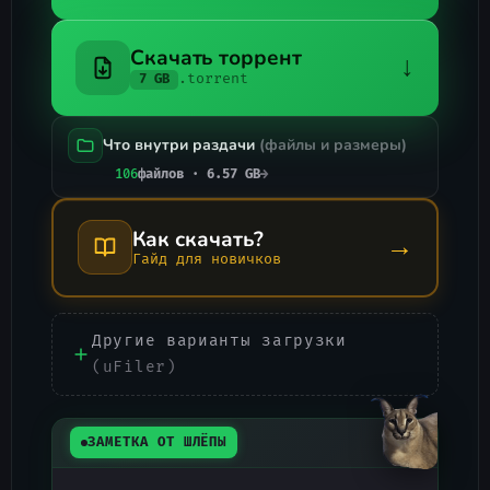
Скачать торрент
↓
.torrent
7 GB
Что внутри раздачи
(файлы и размеры)
106
файлов · 6.57 GB
→
Как скачать?
→
Гайд для новичков
Другие варианты загрузки
(uFiler)
ЗАМЕТКА ОТ ШЛЁПЫ