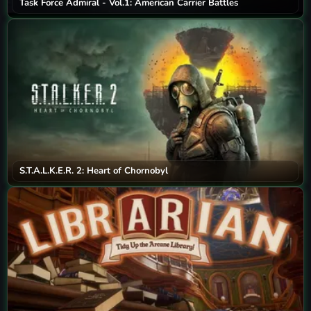
Task Force Admiral - Vol.1: American Carrier Battles
S.T.A.L.K.E.R. 2: Heart of Chornobyl