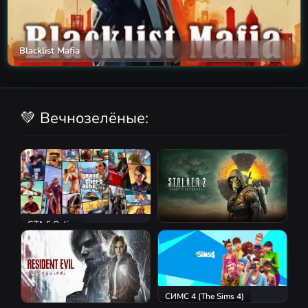
Blacklist Mafia
💚 Вечнозелёные:
GTA 5 Online
S.T.A.L.K.E.R. 2: Heart of
Chornobyl
СИМС 4 (The Sims 4)