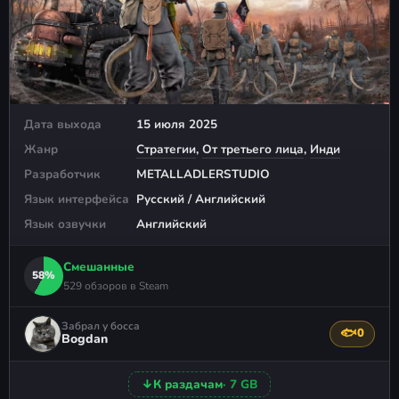
Дата выхода
15 июля 2025
Жанр
Стратегии
,
От третьего лица
,
Инди
Разработчик
METALLADLERSTUDIO
Язык интерфейса
Русский / Английский
Язык озвучки
Английский
Смешанные
58%
529 обзоров в Steam
Забрал у босса
🐟
0
Поблагода
Bogdan
↓
К раздачам
· 7 GB