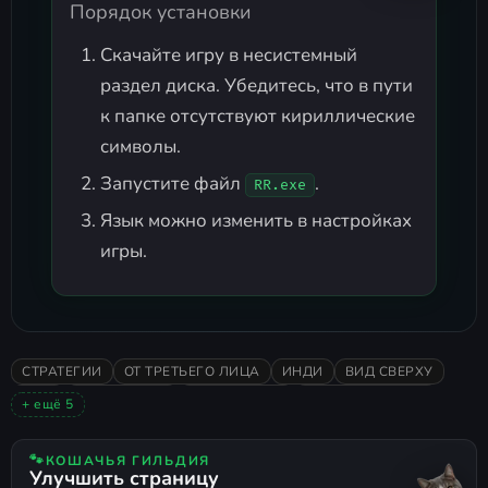
Порядок установки
Скачайте игру в несистемный
раздел диска. Убедитесь, что в пути
к папке отсутствуют кириллические
символы.
Запустите файл
.
RR.exe
Язык можно изменить в настройках
игры.
СТРАТЕГИИ
ОТ ТРЕТЬЕГО ЛИЦА
ИНДИ
ВИД СВЕРХУ
2024
ОДИНОЧНАЯ
СМЕШАННЫЕ
РАННИЙ ДОСТУП
+ ещё 5
3D
ТАКТИКА В РЕАЛЬНОМ ВРЕМЕНИ
ВАРГЕЙМ
АЛЬТЕРНАТИВНАЯ ИСТОРИЯ
SPECTACLE FIGHTER
🐾
КОШАЧЬЯ ГИЛЬДИЯ
Улучшить страницу
РУССКИЙ ЯЗЫК