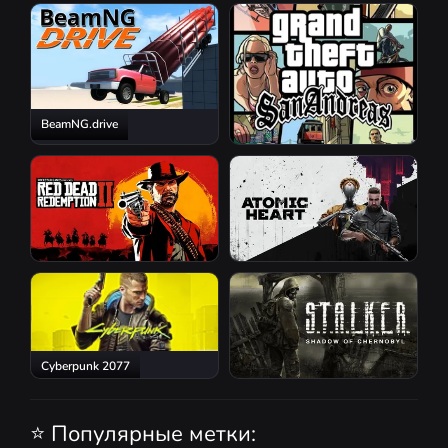
Resident Evil Requiem
BeamNG.drive
GTA San Andreas
Red Dead Redemption 2
Atomic Heart
Cyberpunk 2077
S.T.A.L.K.E.R.: Shadow of
Chernobyl
⭐ Популярные метки: