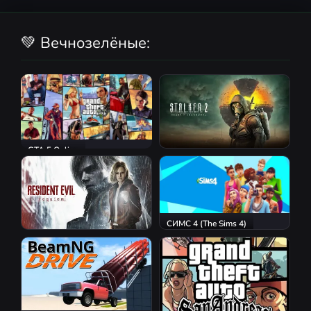
💚 Вечнозелёные:
GTA 5 Online
S.T.A.L.K.E.R. 2: Heart of
Chornobyl
СИМС 4 (The Sims 4)
Resident Evil Requiem