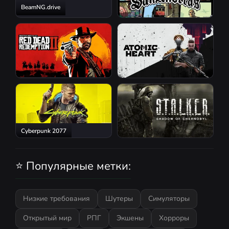
BeamNG.drive
GTA San Andreas
Red Dead Redemption 2
Atomic Heart
Cyberpunk 2077
S.T.A.L.K.E.R.: Shadow of
Chernobyl
⭐ Популярные метки:
Низкие требования
Шутеры
Симуляторы
Открытый мир
РПГ
Экшены
Хорроры