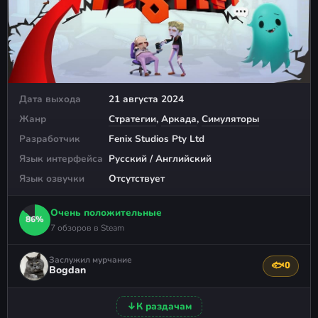
Дата выхода
21 августа 2024
Жанр
Стратегии
,
Аркада
,
Симуляторы
Разработчик
Fenix Studios Pty Ltd
Язык интерфейса
Русский / Английский
Язык озвучки
Отсутствует
Очень положительные
86%
7 обзоров в Steam
Заслужил мурчание
🐟
0
Поблагода
Bogdan
↓
К раздачам