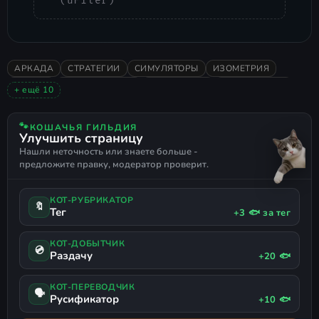
(uFiler)
АРКАДА
СТРАТЕГИИ
СИМУЛЯТОРЫ
ИЗОМЕТРИЯ
ЭКШЕН
ГОЛОВОЛОМКИ
ПЕСОЧНИЦА
КАЗУАЛЬНАЯ
+ ещё 10
2024
ОДИНОЧНАЯ
ПОЛОЖИТЕЛЬНЫЕ
КАСТОМИЗАЦИЯ
BEAT 'EM UP
ЧЁРНЫЙ ЮМОР
РЕДАКТОР УРОВНЕЙ
🐾
КОШАЧЬЯ ГИЛЬДИЯ
Улучшить страницу
СИМУЛЯТОР БОГА
ACTION RTS
РУССКИЙ ЯЗЫК
Нашли неточность или знаете больше -
предложите правку, модератор проверит.
КОТ-РУБРИКАТОР
🔖
Тег
+3 🐟 за тег
КОТ-ДОБЫТЧИК
💿
Раздачу
+20 🐟
КОТ-ПЕРЕВОДЧИК
🗣
Русификатор
+10 🐟