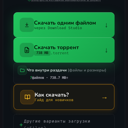
Скачать одним файлом
↓
через Download Studio
Скачать торрент
↓
.torrent
738 MB
Что внутри раздачи
(файлы и размеры)
7
файлов · 738.7 MB
→
Как скачать?
→
Гайд для новичков
Другие варианты загрузки