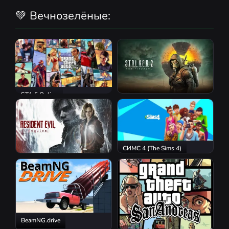
💚 Вечнозелёные:
GTA 5 Online
S.T.A.L.K.E.R. 2: Heart of
Chornobyl
СИМС 4 (The Sims 4)
Resident Evil Requiem
BeamNG.drive