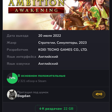
Дата выхода
20 июля 2022
Жанр
Стратегии
,
Симуляторы
,
2023
Разработчик
KOEI TECMO GAMES CO., LTD.
Язык интерфейса
Английский
Язык озвучки
Английский
В основном положительные
74%
2 321 обзор в Steam
Притащил под шумок
🐟
0
Поблагода
Bogdan
↓
К раздачам
· 22 GB