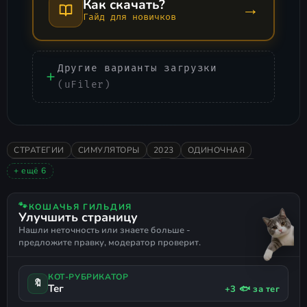
Как скачать?
→
Гайд для новичков
Другие варианты загрузки
(uFiler)
СТРАТЕГИИ
СИМУЛЯТОРЫ
2023
ОДИНОЧНАЯ
В ОСНОВНОМ ПОЛОЖИТЕЛЬНЫЕ
СЮЖЕТНЫЕ ИГРЫ
+ ещё 6
ИММЕРСИВНЫЙ СИМ
ИСТОРИЧЕСКАЯ
ТАКТИКА В РЕАЛЬНОМ ВРЕМЕНИ
ВАРГЕЙМ
🐾
КОШАЧЬЯ ГИЛЬДИЯ
Улучшить страницу
ГЛОБАЛЬНАЯ СТРАТЕГИЯ
АЛЬТЕРНАТИВНАЯ ИСТОРИЯ
Нашли неточность или знаете больше -
предложите правку, модератор проверит.
КОТ-РУБРИКАТОР
🔖
Тег
+3 🐟 за тег