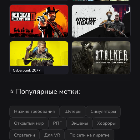
GTA San Andreas
Red Dead Redemption 2
Atomic Heart
Cyberpunk 2077
S.T.A.L.K.E.R.: Shadow of
Chernobyl
⭐ Популярные метки:
Низкие требования
Шутеры
Симуляторы
Открытый мир
РПГ
Экшены
Хорроры
Стратегии
Для VR
По сети на пиратке