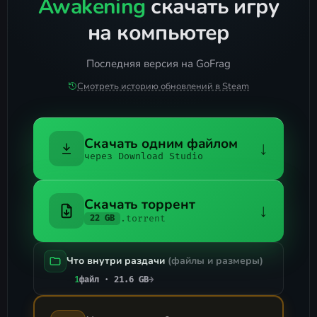
Awakening
скачать игру
на компьютер
Последняя версия на GoFrag
Смотреть историю обновлений в Steam
Скачать одним файлом
↓
через Download Studio
Скачать торрент
↓
.torrent
22 GB
Что внутри раздачи
(файлы и размеры)
1
файл · 21.6 GB
→